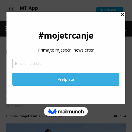
Naslovnica
Put do forme
Trening
Put do forme
Trening
Kako uklopiti trenažni proces
u mjesec ramazan?
Život ne prestaje u mjesecu ramazanu samim tim što se
posti. Čovjek redovno i regularno obavlja sve aktivnosti:
odlazi na posao, školu/fakultet, uči, polaže ispite, obavlja
kupovinu...
Objavio
mojetrčanje
-
17/05/2018
7824