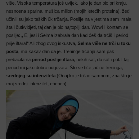
više. Visoka temperatura još uvijek, iako je dan bio pri kraju,
nesnosna sparina, mušica milion (mojih letećih proteina), žeđ,
učinili su jako teških 6k trčanja. Poslije na vijestima sam imala
šta i čuti/vidjeti, taj dan je bio najtopliji dan. Wow! I kontam se
poslije: „ E, jesi i Selma izabrala dan kad ćeš da trčiš i period
prije iftara!“ Ali zbog ovog iskustva,
Selma više ne trči u toku
posta
, ma kakav dan da je. Treninge trčanja sam pak
prebacila na
period poslije iftara
, nekih sat, do sat i pol. I taj
period mi jako dobro odgovara. Što se tiče jačine treninga,
srednjeg su intenziteta
(Onaj ko je trčao samnom, zna što je
moj srednji intenzitet, eheheh).