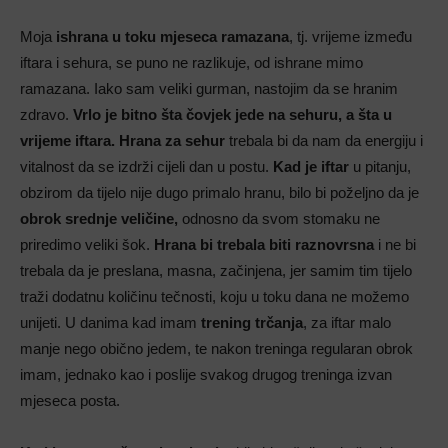
Moja
ishrana u toku mjeseca ramazana
, tj. vrijeme između
iftara i sehura, se puno ne razlikuje, od ishrane mimo
ramazana. Iako sam veliki gurman, nastojim da se hranim
zdravo.
Vrlo je bitno šta čovjek jede na sehuru, a šta u
vrijeme iftara.
Hrana za sehur
trebala bi da nam da energiju i
vitalnost da se izdrži cijeli dan u postu.
Kad je iftar
u pitanju,
obzirom da tijelo nije dugo primalo hranu, bilo bi poželjno da je
obrok srednje veličine,
odnosno da svom stomaku ne
priredimo veliki šok.
Hrana bi trebala biti raznovrsna
i ne bi
trebala da je preslana, masna, začinjena, jer samim tim tijelo
traži dodatnu količinu tečnosti, koju u toku dana ne možemo
unijeti. U danima kad imam
trening trčanja
, za iftar malo
manje nego obično jedem, te nakon treninga regularan obrok
imam, jednako kao i poslije svakog drugog treninga izvan
mjeseca posta.