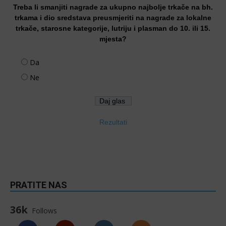
Treba li smanjiti nagrade za ukupno najbolje trkače na bh.
trkama i dio sredstava preusmjeriti na nagrade za lokalne
trkače, starosne kategorije, lutriju i plasman do 10. ili 15.
mjesta?
Da
Ne
Rezultati
PRATITE NAS
36k
Follows