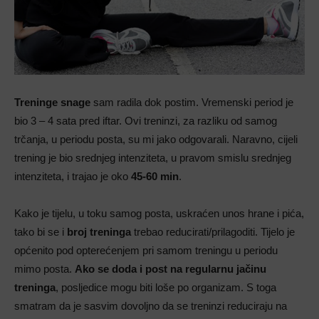
Treninge snage
sam radila dok postim. Vremenski period je
bio 3 – 4 sata pred iftar. Ovi treninzi, za razliku od samog
trčanja, u periodu posta, su mi jako odgovarali. Naravno, cijeli
trening je bio srednjeg intenziteta, u pravom smislu srednjeg
intenziteta, i trajao je oko
45-60 min
.
Kako je tijelu, u toku samog posta, uskraćen unos hrane i pića,
tako bi se i
broj treninga
trebao reducirati/prilagoditi. Tijelo je
općenito pod opterećenjem pri samom treningu u periodu
mimo posta.
Ako se doda i post na regularnu jačinu
treninga
, posljedice mogu biti loše po organizam. S toga
smatram da je sasvim dovoljno da se treninzi reduciraju na