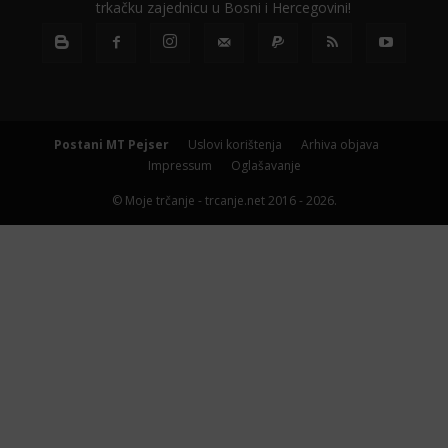
trkačku zajednicu u Bosni i Hercegovini!
Postani MT Pejser
Uslovi korištenja
Arhiva objava
Impressum
Oglašavanje
© Moje trčanje - trcanje.net 2016 - 2026.