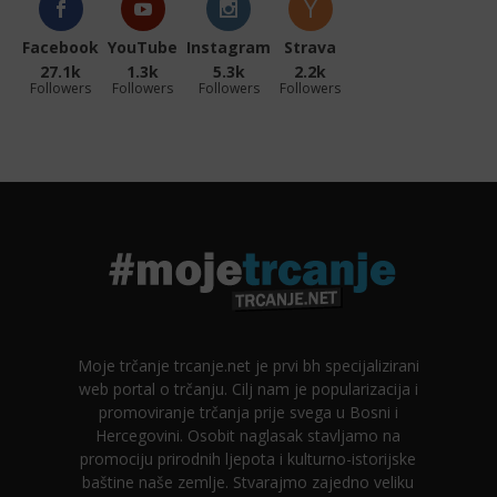
Facebook
YouTube
Instagram
Strava
27.1k
1.3k
5.3k
2.2k
Followers
Followers
Followers
Followers
Moje trčanje trcanje.net je prvi bh specijalizirani
web portal o trčanju. Cilj nam je popularizacija i
promoviranje trčanja prije svega u Bosni i
Hercegovini. Osobit naglasak stavljamo na
promociju prirodnih ljepota i kulturno-istorijske
baštine naše zemlje. Stvarajmo zajedno veliku