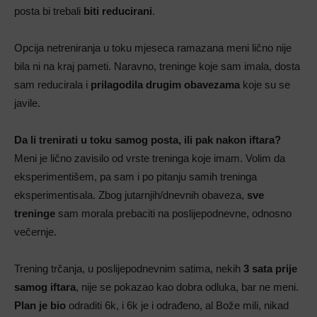
posta bi trebali
biti reducirani
.
Opcija netreniranja u toku mjeseca ramazana meni lično nije
bila ni na kraj pameti. Naravno, treninge koje sam imala, dosta
sam reducirala i
prilagodila drugim obavezama
koje su se
javile.
Da li trenirati u toku samog posta, ili pak nakon iftara?
Meni je lično zavisilo od vrste treninga koje imam. Volim da
eksperimentišem, pa sam i po pitanju samih treninga
eksperimentisala. Zbog jutarnjih/dnevnih obaveza,
sve
treninge
sam morala prebaciti na poslijepodnevne, odnosno
večernje.
Trening trčanja, u poslijepodnevnim satima, nekih
3 sata prije
samog iftara
, nije se pokazao kao dobra odluka, bar ne meni.
Plan je bio
odraditi 6k, i 6k je i odrađeno, al Bože mili, nikad