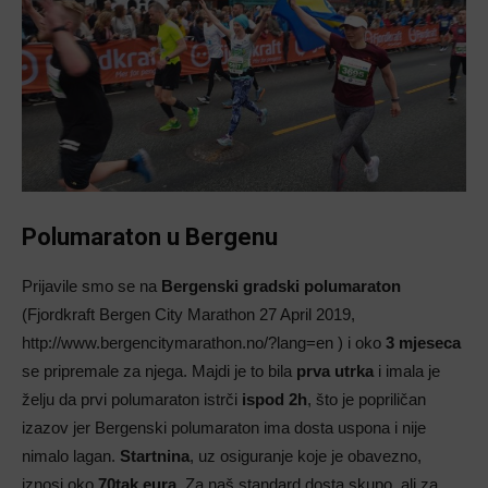
Polumaraton u Bergenu
Prijavile smo se na
Bergenski gradski polumaraton
(Fjordkraft Bergen City Marathon 27 April 2019,
http://www.bergencitymarathon.no/?lang=en ) i oko
3 mjeseca
se pripremale za njega. Majdi je to bila
prva utrka
i imala je
želju da prvi polumaraton istrči
ispod 2h
, što je popriličan
izazov jer Bergenski polumaraton ima dosta uspona i nije
nimalo lagan.
Startnina
, uz osiguranje koje je obavezno,
iznosi oko
70tak eura
. Za naš standard dosta skupo, ali za