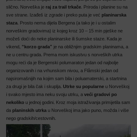
slično. Norveška je
raj za trail trkače
. Priroda i planine su na
sve strane. Izađeš iz zgrade i preko puta je već
planinarska
staza
. Prosto nema dijela Bergena (a tako je i u ostalim
norveškim gradovima) iz kojeg kroz 10 – 15 min pješke ne
možeš doći do neke planinarske ili šumske staze. Kada je
vikend,
“korzo grada”
je na obližnjim gradskim planinama, a
ne u centru grada. Prema mom iskustvu s norveških utrka
mogu reći da je Bergenski polumaraton jedan od najbolje
organizovanih i na vrhunskom nivou, a Flåmski jedan od
najsiromašnijih na kojim sam bila i poluamaterski, a startnina
za drugi je bila čak i skuplja.
Utrke su popularne
u Norveškoj
i svako mjesto ima neku svoju utrku, a
veći gradovi po
nekoliko
u jednoj godini. Kroz moja istraživanja primijetila sam
da
planinskih utrka
u Norveškoj ima jako puno, možda i više
nego gradskih/cestovnih.