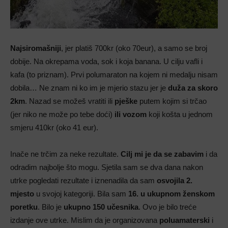
Najsiromašniji
, jer platiš 700kr (oko 70eur), a samo se broj
dobije. Na okrepama voda, sok i koja banana. U cilju vafli i
kafa (to priznam). Prvi polumaraton na kojem ni medalju nisam
dobila… Ne znam ni ko im je mjerio stazu jer je
duža za skoro
2km
. Nazad se možeš vratiti ili
pješke
putem kojim si trčao
(jer niko ne može po tebe doći)
ili vozom
koji košta u jednom
smjeru 410kr (oko 41 eur).
Inače ne trčim za neke rezultate.
Cilj mi je da se zabavim
i da
odradim najbolje što mogu. Sjetila sam se dva dana nakon
utrke pogledati rezultate i iznenadila da sam
osvojila 2.
mjesto
u svojoj kategoriji. Bila sam
16. u ukupnom ženskom
poretku
. Bilo je
ukupno 150 učesnika
. Ovo je bilo treće
izdanje ove utrke. Mislim da je organizovana
poluamaterski
i