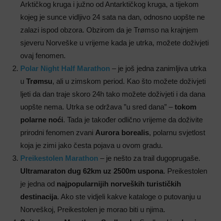
Arktičkog kruga i južno od Antarktičkog kruga, a tijekom
kojeg je sunce vidljivo 24 sata na dan, odnosno uopšte ne
zalazi ispod obzora. Obzirom da je Trømso na krajnjem
sjeveru Norveške u vrijeme kada je utrka, možete doživjeti
ovaj fenomen.
Polar Night Half Marathon
– je još jedna zanimljiva utrka
u
Trømsu
, ali u zimskom period. Kao što možete doživjeti
ljeti da dan traje skoro 24h tako možete doživjeti i da dana
uopšte nema. Utrka se održava ”u sred dana” –
tokom
polarne noći
. Tada je također odlično vrijeme da doživite
prirodni fenomen zvani
Aurora borealis
, polarnu svjetlost
koja je zimi jako česta pojava u ovom gradu.
Preikestolen Marathon
– je nešto za trail dugoprugaše.
Ultramaraton dug 62km uz 2500m uspona
. Preikestolen
je jedna od
najpopularnijih norveških turističkih
destinacija
. Ako ste vidjeli kakve kataloge o putovanju u
Norveškoj, Preikestolen je morao biti u njima.