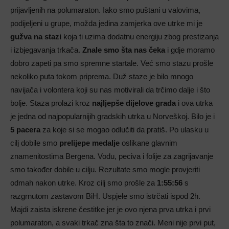
prijavljenih na polumaraton. Iako smo puštani u valovima,
podijeljeni u grupe, možda jedina zamjerka ove utrke mi je
gužva na stazi
koja ti uzima dodatnu energiju zbog prestizanja
i izbjegavanja trkača.
Znale smo šta nas čeka
i gdje moramo
dobro zapeti pa smo spremne startale. Već smo stazu prošle
nekoliko puta tokom priprema. Duž staze je bilo mnogo
navijača i volontera koji su nas motivirali da trčimo dalje i što
bolje. Staza prolazi kroz
najljepše dijelove grada
i ova utrka
je jedna od najpopularnijih gradskih utrka u Norveškoj. Bilo je i
5 pacera
za koje si se mogao odlučiti da pratiš. Po ulasku u
cilj dobile smo
prelijepe medalje
oslikane glavnim
znamenitostima Bergena. Vodu, peciva i folije za zagrijavanje
smo također dobile u cilju. Rezultate smo mogle provjeriti
odmah nakon utrke. Kroz cilj smo prošle za
1:55:56
s
razgrnutom zastavom BiH. Uspjele smo istrčati ispod 2h.
Majdi zaista iskrene čestitke jer je ovo njena prva utrka i prvi
polumaraton, a svaki trkač zna šta to znači. Meni nije prvi put,