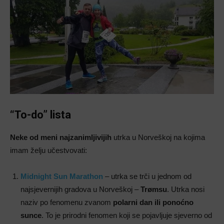
“To-do” lista
Neke od meni najzanimljivijih
utrka u Norveškoj na kojima
imam želju učestvovati:
Midnight Sun Marathon
– utrka se trči u jednom od
najsjevernijih gradova u Norveškoj –
Trømsu
. Utrka nosi
naziv po fenomenu zvanom
polarni dan ili ponoćno
sunce
. To je prirodni fenomen koji se pojavljuje sjeverno od