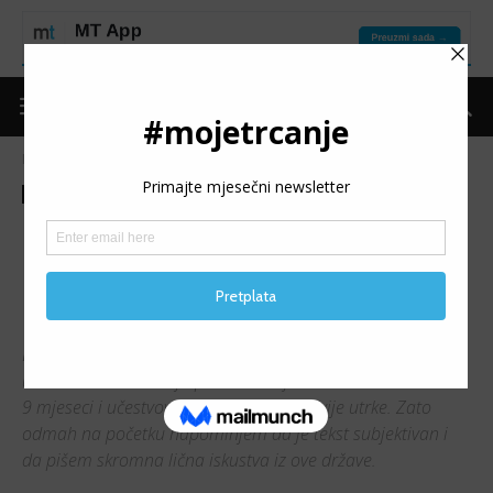
Naslovnica
Moje trčanje
Moje iskustvo
Moje trčanje
Moje iskustvo
LARISA SPAHIĆ: Trkačka
iskustva iz zemlje fjordova –
Norveške
Da li sam kompetentna pisati o trkačkoj zajednici i
utrkama u Norveškoj općenito? Definitivno ne. Živim tu tek
9 mjeseci i učestvovala sam na svega dvije utrke. Zato
odmah na početku napominjem da je tekst subjektivan i
da pišem skromna lična iskustva iz ove države.