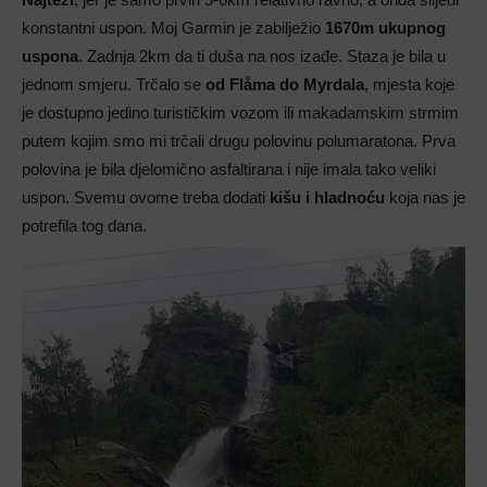
konstantni uspon. Moj Garmin je zabilježio
1670m ukupnog
uspona
. Zadnja 2km da ti duša na nos izađe. Staza je bila u
jednom smjeru. Trčalo se
od Flåma do Myrdala
, mjesta koje
je dostupno jedino turističkim vozom ili makadamskim strmim
putem kojim smo mi trčali drugu polovinu polumaratona. Prva
polovina je bila djelomično asfaltirana i nije imala tako veliki
uspon. Svemu ovome treba dodati
kišu i hladnoću
koja nas je
potrefila tog dana.