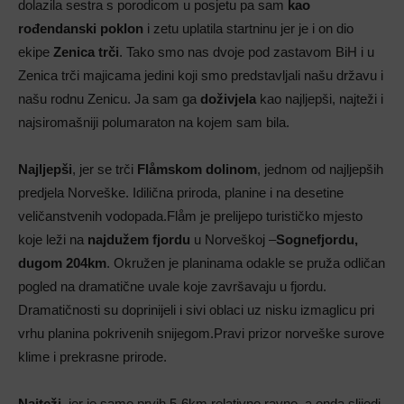
dolazila sestra s porodicom u posjetu pa sam
kao
rođendanski poklon
i zetu uplatila startninu jer je i on dio
ekipe
Zenica trči
. Tako smo nas dvoje pod zastavom BiH i u
Zenica trči majicama jedini koji smo predstavljali našu državu i
našu rodnu Zenicu. Ja sam ga
doživjela
kao najljepši, najteži i
najsiromašniji polumaraton na kojem sam bila.
Najljepši
, jer se trči
Flåmskom dolinom
, jednom od najljepših
predjela Norveške. Idilična priroda, planine i na desetine
veličanstvenih vodopada.Flåm je prelijepo turističko mjesto
koje leži na
najdužem fjordu
u Norveškoj –
Sognefjordu,
dugom 204km
. Okružen je planinama odakle se pruža odličan
pogled na dramatične uvale koje završavaju u fjordu.
Dramatičnosti su doprinijeli i sivi oblaci uz nisku izmaglicu pri
vrhu planina pokrivenih snijegom.Pravi prizor norveške surove
klime i prekrasne prirode.
Najteži
, jer je samo prvih 5-6km relativno ravno, a onda slijedi