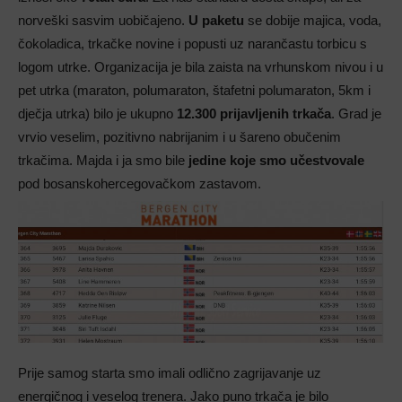
norveški sasvim uobičajeno.
U paketu
se dobije majica, voda,
čokoladica, trkačke novine i popusti uz narančastu torbicu s
logom utrke. Organizacija je bila zaista na vrhunskom nivou i u
pet utrka (maraton, polumaraton, štafetni polumaraton, 5km i
dječja utrka) bilo je ukupno
12.300 prijavljenih trkača
. Grad je
vrvio veselim, pozitivno nabrijanim i u šareno obučenim
trkačima. Majda i ja smo bile
jedine koje smo učestvovale
pod bosanskohercegovačkom zastavom.
Prije samog starta smo imali odlično zagrijavanje uz
energičnog i veselog trenera. Jako puno trkača je bilo