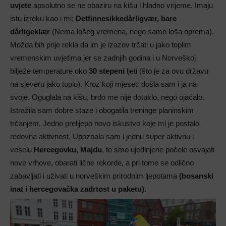
uvjete
apsolutno se ne obaziru na kišu i hladno vrijeme. Imaju
istu izreku kao i mi:
Detfinnesikkedårligvær, bare
dårligeklær
(Nema lošeg vremena, nego samo loša oprema).
Možda bih prije rekla da im je izazov trčati u jako toplim
vremenskim uvjetima jer se zadnjih godina i u Norveškoj
bilježe temperature oko
30 stepeni
ljeti (što je za ovu državu
na sjeveru jako toplo). Kroz koji mjesec došla sam i ja na
svoje. Oguglala na kišu, brdo me nije dotuklo, nego ojačalo.
Istražila sam dobre staze i obogatila treninge planinskim
trčanjem. Jedno prelijepo novo iskustvo koje mi je postalo
redovna aktivnost. Upoznala sam i jednu super aktivnu i
veselu
Hercegovku, Majdu
, te smo ujedinjene počele osvajati
nove vrhove, obarati lične rekorde, a pri tome se odlično
zabavljati i uživati u norveškim prirodnim ljepotama
(bosanski
inat i hercegovačka zadrtost u paketu)
.