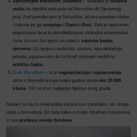
Spitsbergen Marathon, Svalbard
– Svalbard je
skupina
otoka
na otprilike pola puta od Norveške do Sjevernog
pola. Pod jurisdikcijom je Norveške, ali ima poseban status
i zakone jer ga
svojataju i Danci i Rusi
. Zato je ugovorom
dogovoreno da je to demilitalizirana, slobodna ekonomska
zona za sve. Na njemu se nalazi i
svjetska banka
sjemena
. Uz njegovu nedirnutu, surovu, nesvakidašnju
prirodu, sigurna sam da će trkači doživjeti neobičnu
arktičku bajku
.
Oslo Marathon
– to je
najpopularnija i najmasovnija
utrka u Norveškoj koja svake godine okupi
oko 20.000
trkača
. Trči se kroz najljepše dijelove ovog grada.
Nadam se da ću imati priliku iskusiti ove zanimljive, ali i druge
utrke u Norveškoj. Do tada toliko o mojim trkačkim iskustvima
iz ove
prelijepe zemlje fjordova
.