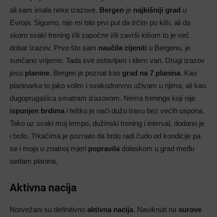
ali sam imala neke izazove.
Bergen
je
najkišniji grad
u
Evropi. Sigurno, nije mi bilo prvi put da trčim po kiši, ali da
skoro svaki trening i/ili započne i/ili završi kišom to je već
dobar izazov. Prvo što sam
naučila cijeniti
u Bergenu, je
sunčano vrijeme. Tada sve ostavljam i idem van. Drugi izazov
jesu
planine
. Bergen je poznat kao
grad na 7 planina
. Kao
planinarka to jako volim i svakodnevno uživam u njima, ali kao
dugoprugašica smatram izazovom. Nema treninga koji nije
ispunjen brdima
i teško je naći dužu trasu bez većih uspona.
Tako uz svaki moj tempo, dužinski trening i interval, dodano je
i brdo. Trkačima je poznato da brdo radi čudo od kondicije pa
se i moja u znatnoj mjeri
popravila
dolaskom u grad među
sedam planina.
Aktivna nacija
Norvežani su definitivno
aktivna nacija
. Naviknuti na
surove