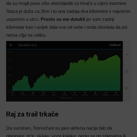
da su mogli puno više obezbijediti za trkače u cijeni startnine.
Staza je duža za 2km i to ona zadnja dva kilometra s najvećim
usponom u utrci.
Prosto su me dotukli
jer sam zadnji
kilometar kao i uvijek dala sve od sebe i onda skontala da još
nema cilja na vidiku.
Raj za trail trkače
Da sumiram, Norvežani su jako aktivna nacija bilo da
planinare, trče, skijaju, voze kajake, penju se po stijenama ili