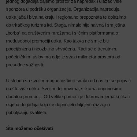
jednog događaja dajemo prostor za napredak i ulazak više
sponzora u podršku organizacije. Organizacija napreduje,
utrka jača i biva na kraju i regionalno prepoznata te dolazimo
do trkačkog turizma itd. Stoga, nimalo nije naivna i smiješna
„borba“ na društvenim mrežama i sličnim platformama o
međusobnoj promociji utrka. Kao takva ne smije biti
podcijenjena i neozbiljno shvaćena. Radi se o trenutnim,
početničkim, uslovima gdje je svaki milimetar prostora od
presudne važnosti.
U skladu sa svojim mogućnostima svako od nas će se pojaviti
na što više utrka. Svojim dojmovima, slikama doprinosimo
dodatno promociji. Od velike pomoći je dobronamjerna kritika i
ocjena događaja koja će doprinijeti daljnjem razvoju i
poboljšanju kvaliteta.
Šta možemo očekivati