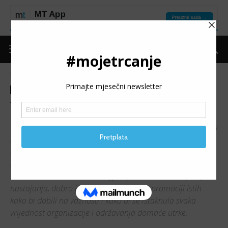
Naslovnica
Moje trčanje
Teme
Moje trčanje
Teme
Trčimo domaće!
U proteklom periodu svi ste mogli primijetiti na društvenim
mrežama kako dosta trkača iz naše zemlje, koji su ujedno i
u organizacijama pojedinih utrka, pozivaju na učešće u
domaćim utrkama kojih je sve više u Bosni i Hercegovini.
Budući da su nove utrke i događaji vezani za trčanje u fazi
nastajanja, dobro je i poželjno raditi na promociji istih
kako bi dobili na važnosti i kako bi se istaknula svaka
vrijednost organizacije i održavanja domaće utrke.