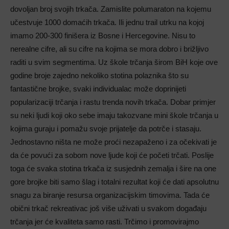
dovoljan broj svojih trkača. Zamislite polumaraton na kojemu
učestvuje 1000 domaćih trkača. Ili jednu trail utrku na kojoj
imamo 200-300 finišera iz Bosne i Hercegovine. Nisu to
nerealne cifre, ali su cifre na kojima se mora dobro i brižljivo
raditi u svim segmentima. Uz škole trčanja širom BiH koje ove
godine broje zajedno nekoliko stotina polaznika što su
fantastične brojke, svaki individualac može doprinijeti
popularizaciji trčanja i rastu trenda novih trkača. Dobar primjer
su neki ljudi koji oko sebe imaju takozvane mini škole trčanja u
kojima guraju i pomažu svoje prijatelje da potrče i stasaju.
Jednostavno ništa ne može proći nezapaženo i za očekivati je
da će povući za sobom nove ljude koji će početi trčati. Poslije
toga će svaka stotina trkača iz susjednih zemalja i šire na one
gore brojke biti samo šlag i totalni rezultat koji će dati apsolutnu
snagu za biranje resursa organizacijskim timovima. Tada će
obični trkač rekreativac još više uživati u svakom događaju
trčanja jer će kvaliteta samo rasti. Trčimo i promovirajmo