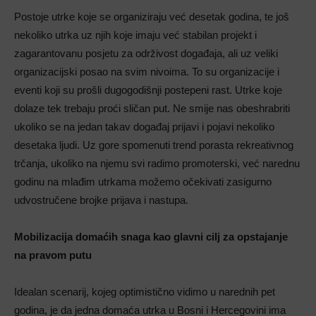
Postoje utrke koje se organiziraju već desetak godina, te još
nekoliko utrka uz njih koje imaju već stabilan projekt i
zagarantovanu posjetu za održivost događaja, ali uz veliki
organizacijski posao na svim nivoima. To su organizacije i
eventi koji su prošli dugogodišnji postepeni rast. Utrke koje
dolaze tek trebaju proći sličan put. Ne smije nas obeshrabriti
ukoliko se na jedan takav događaj prijavi i pojavi nekoliko
desetaka ljudi. Uz gore spomenuti trend porasta rekreativnog
trčanja, ukoliko na njemu svi radimo promoterski, već narednu
godinu na mlađim utrkama možemo očekivati zasigurno
udvostručene brojke prijava i nastupa.
Mobilizacija domaćih snaga kao glavni cilj za opstajanje
na pravom putu
Idealan scenarij, kojeg optimistično vidimo u narednih pet
godina, je da jedna domaća utrka u Bosni i Hercegovini ima