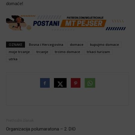
domaće!
OZNAKE
Bosna i Hercegovina
domace
kupujmo domace
moje trcanje
trcanje
trcimo domace
trkaci turizam
utrka
Prethodni članak
Organizacija polumaratona – 2. DIO