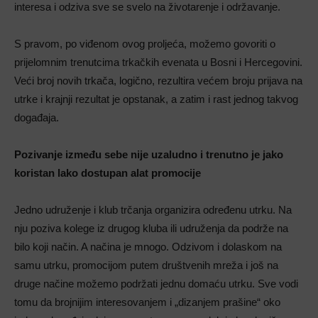
interesa i odziva sve se svelo na životarenje i održavanje.
S pravom, po viđenom ovog proljeća, možemo govoriti o
prijelomnim trenutcima trkačkih evenata u Bosni i Hercegovini.
Veći broj novih trkača, logično, rezultira većem broju prijava na
utrke i krajnji rezultat je opstanak, a zatim i rast jednog takvog
događaja.
Pozivanje između sebe nije uzaludno i trenutno je jako
koristan lako dostupan alat promocije
Jedno udruženje i klub trčanja organizira određenu utrku. Na
nju poziva kolege iz drugog kluba ili udruženja da podrže na
bilo koji način. A načina je mnogo. Odzivom i dolaskom na
samu utrku, promocijom putem društvenih mreža i još na
druge načine možemo podržati jednu domaću utrku. Sve vodi
tomu da brojnijim interesovanjem i „dizanjem prašine“ oko