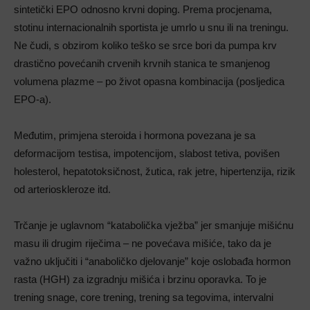
sintetički EPO odnosno krvni doping. Prema procjenama,
stotinu internacionalnih sportista je umrlo u snu ili na treningu.
Ne čudi, s obzirom koliko teško se srce bori da pumpa krv
drastično povećanih crvenih krvnih stanica te smanjenog
volumena plazme – po život opasna kombinacija (posljedica
EPO-a).
Međutim, primjena steroida i hormona povezana je sa
deformacijom testisa, impotencijom, slabost tetiva, povišen
holesterol, hepatotoksičnost, žutica, rak jetre, hipertenzija, rizik
od arterioskleroze itd.
Trčanje je uglavnom “katabolička vježba” jer smanjuje mišićnu
masu ili drugim riječima – ne povećava mišiće, tako da je
važno uključiti i “anaboličko djelovanje” koje oslobađa hormon
rasta (HGH) za izgradnju mišića i brzinu oporavka. To je
trening snage, core trening, trening sa tegovima, intervalni