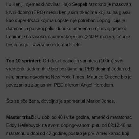
I u Keniji, njemački novinar Hajo Seppelt razotkrio je masovan
krvni doping (EPO) među kenijskim trkačima koji su na glasu
kao super-trkači kojima uopšte nije potreban doping i čija je
dominacija po svoj prilici duboko usađena u njihovoj genezi:
treniranje na visokoj nadmorskoj visini (2400+ m.n.v.), trčanje
bosih nogu i savršeno ektomorf-tijelo.
Top 10 sprinteri:
Od deset najboljih sprintera (100m) svih
vremena, sedam ih je bilo pozitivno na PED doping! Jedan od
njih, prema navodima New York Times, Maurice Greene bio je
povezan sa zloglasnim PED dilerom Angel Herediom.
Što se tiče žena, dovoljno je spomenuti Marion Jones.
Master trkači:
U dobi od 40 i više godina, američki maratonac
Eddy Hellebuyck na svom dopingovanom putu od 02:12:46 na
maratonu u dobi od 42 godine, postao je prvi Amerikanac koji