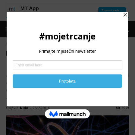
Naslovnica
Put do forme
Trening
Put do forme
Trening
Budi ponosan, budi čist!
Postalo je skoro nemoguće pogledati neki sportski TV kanal
ili čitati inače o sportu bez saznanja da je neki sportista
optužen ili da je pod istragom ili pod zabranom nastupa
zbog korištenja nedozvoljenih sredstava tj. dopinga.
Objavio
Niđo
-
25/09/2016
3979