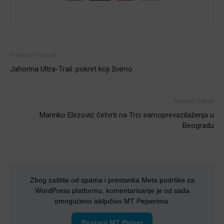
Prethodni članak
Jahorina Ultra-Trail: pokret koji živimo
Sljedeći članak
Marinko Elezović četvrti na Trci samoprevazilaženja u
Beogradu
Zbog zaštite od spama i prestanka Meta podrške za
WordPress platformu, komentarisanje je od sada
omogućeno isključivo MT Pejserima.
Postani MT Pejser