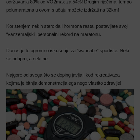
održavanja 80% od VO2max za 54%! Drugim riječima, tempo
polumaratona u ovom slučaju možete izdržati na 32km!
Korištenjem nekih steroida i hormona rasta, postavljate svoj
“vanzemaljski” personalni rekord na maratonu.
Danas je to ogromno iskušenje za “wannabe” sportiste. Neki
se odupru, a neki ne.
Najgore od svega što se doping javlja i kod rekreativaca
kojima je bitnija demonstracija ega nego vlastito zdravlje!