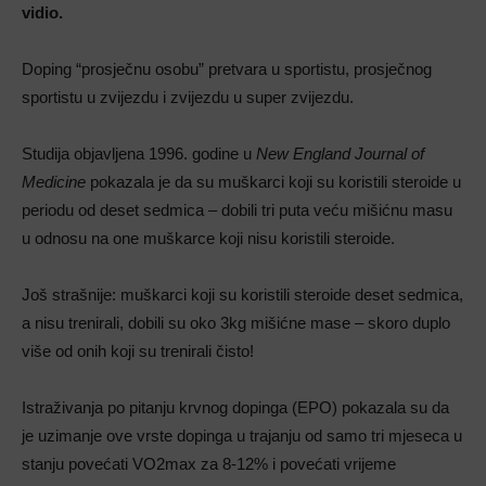
vidio.
Doping “prosječnu osobu” pretvara u sportistu, prosječnog
sportistu u zvijezdu i zvijezdu u super zvijezdu.
Studija objavljena 1996. godine u
New England Journal of
Medicine
pokazala je da su muškarci koji su koristili steroide u
periodu od deset sedmica – dobili tri puta veću mišićnu masu
u odnosu na one muškarce koji nisu koristili steroide.
Još strašnije: muškarci koji su koristili steroide deset sedmica,
a nisu trenirali, dobili su oko 3kg mišićne mase – skoro duplo
više od onih koji su trenirali čisto!
Istraživanja po pitanju krvnog dopinga (EPO) pokazala su da
je uzimanje ove vrste dopinga u trajanju od samo tri mjeseca u
stanju povećati VO2max za 8-12% i povećati vrijeme