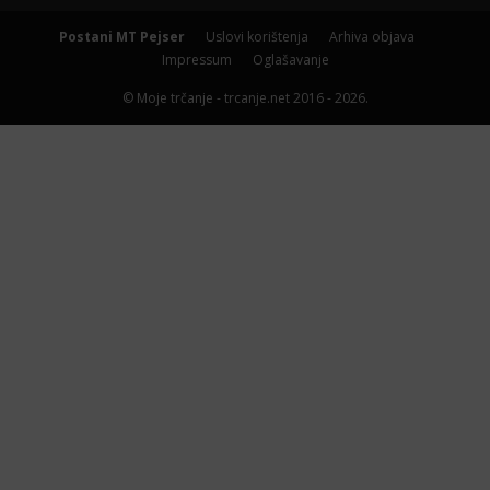
Postani MT Pejser
Uslovi korištenja
Arhiva objava
Impressum
Oglašavanje
© Moje trčanje - trcanje.net 2016 - 2026.