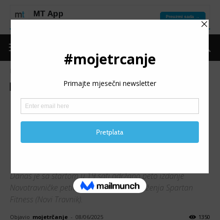
Naslovnica
Moje trčanje
Izdvojeno
Moje trčanje
Izdvojeno
Trke
Vijesti
5. NOVOTRAVNIČKA
PETICA: Uroš Gutić i Alma
Hrnjić – Zubača najbrži na
petom izdanju
Danas je sa startom u 19 sati održano peto izdanje
Novotravničke petice u organizaciji udruženja Spartan
Fitness (Novi Travnik).
Objavio
mojetrčanje
-
08/06/2025
1350