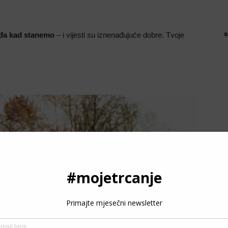
s
ađa kad stanemo
– i vijesti su iznenađujuće dobre. Tvoje
P
3