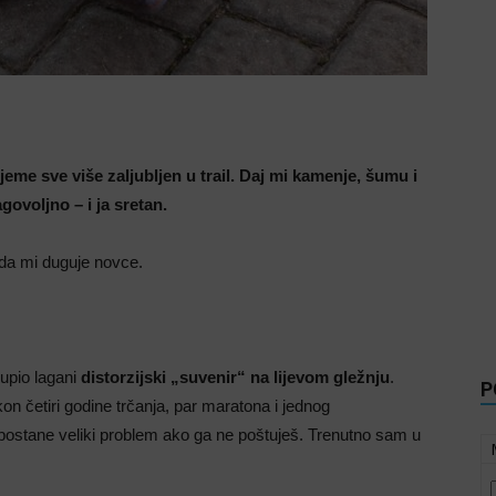
eme sve više zaljubljen u trail. Daj mi kamenje, šumu i
ovoljno – i ja sretan.
o da mi duguje novce.
upio lagani
distorzijski „suvenir“ na lijevom gležnju
.
P
kon četiri godine trčanja, par maratona i jednog
o postane veliki problem ako ga ne poštuješ. Trenutno sam u