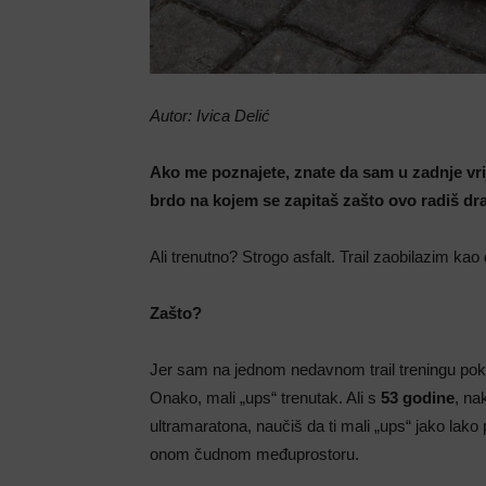
Autor: Ivica Delić
Ako me poznajete, znate da sam u zadnje vrij
brdo na kojem se zapitaš zašto ovo radiš drag
Ali trenutno? Strogo asfalt. Trail zaobilazim ka
Zašto?
Jer sam na jednom nedavnom trail treningu pok
Onako, mali „ups“ trenutak. Ali s
53 godine
, na
ultramaratona, naučiš da ti mali „ups“ jako lak
onom čudnom međuprostoru.