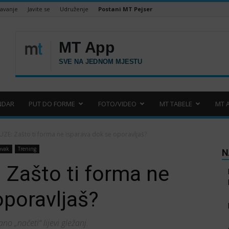
šavanje
Javite se
Udruženje
Postani MT Pejser
NDAR
PUT DO FORME
FOTO/VIDEO
MT TABELE
MT 
ZE: Zašto ti forma ne isparava dok se oporavljaš?
avak
Trening
N
Zašto ti forma ne
oporavljaš?
no „načeti“ lijevi gležanj.