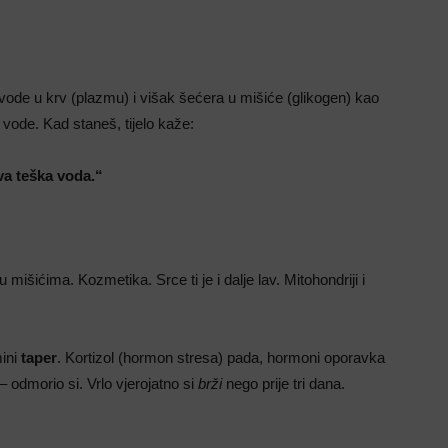
vode u krv (plazmu) i višak šećera u mišiće (glikogen) kao
vode. Kad staneš, tijelo kaže:
va teška voda.“
išićima. Kozmetika. Srce ti je i dalje lav. Mitohondriji i
mini
taper
. Kortizol (hormon stresa) pada, hormoni oporavka
– odmorio si. Vrlo vjerojatno si
brži
nego prije tri dana.