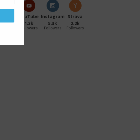
acebook
YouTube
Instagram
Strava
27.1k
1.3k
5.3k
2.2k
ollowers
Followers
Followers
Followers