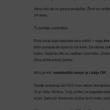
Ajmo reći da se pauza produžila. Život se umije
14 dana.
Tu postaje zanimljivo.
Prva stvar koja nastrada nisu mišići – nego
krv
brže pumpati da isporuči isti kisik. Da danas od
inače. Osjećao bih se zadihan i pomislio: „Got
žilna učinkovitost padne.
Ali tu je trik:
metabolički motor je i dalje OK.
Studije pokazuju da VO2 max nakon dva tjedna 
To je ništa. Mrvica. Tvoj „motor za sagorijevanj
trčati. Samo je dostavna služba (krv) malo uspor