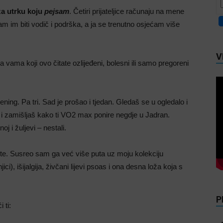
za utrku koju
pejsam
. Četiri prijateljice računaju na mene
 im biti vodič i podrška, a ja se trenutno osjećam više
V
 vama koji ovo čitate ozlijeđeni, bolesni ili samo pregoreni
ning. Pa tri. Sad je prošao i tjedan. Gledaš se u ogledalo i
 i zamišljaš kako ti VO2 max ponire negdje u Jadran.
oj i žuljevi – nestali.
te. Susreo sam ga već više puta uz moju kolekciju
ici), išijalgija, živčani lijevi psoas i ona desna loža koja s
P
 ti: