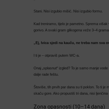
Stani. Nisi izgubio mišić. Nisi izgubio formu.
Kad treniramo, tijelo je pametno. Sprema višak 
gorivo. A svaki gram glikogena veže 3–4 grama 
„Ej, Ivica sjedi na kauču, ne treba nam sva o
I ti je – otpraviš putem WC-a.
Onaj „splasnut“ izgled? To je samo manje vode u m
dalje rade feštu.
Štoviše, tih prvih par dana su ti poklon. To ti je 
skaču gore. Ako propustiš tri dana, nisi ljenčina 
Zona opasnosti (10–14 dana)