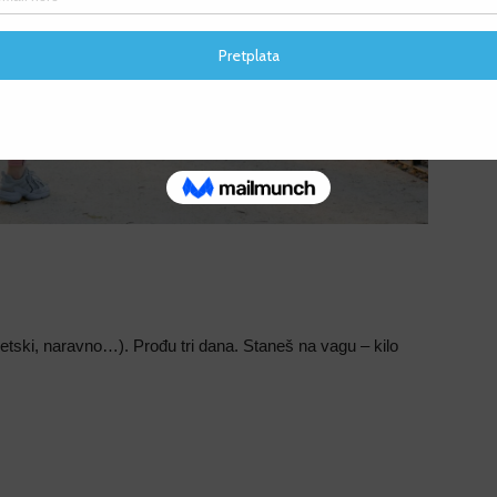
F
F
retski, naravno…). Prođu tri dana. Staneš na vagu – kilo