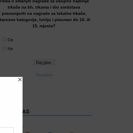
Treba li smanjiti nagrade za ukupno najbolje
trkače na bh. trkama i dio sredstava
preusmjeriti na nagrade za lokalne trkače,
tarosne kategorije, lutriju i plasman do 10. ili
15. mjesta?
Da
Ne
Rezultati
RATITE NAS
6k
Follows