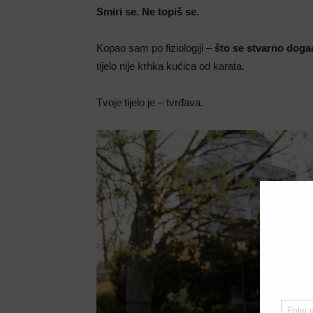
Smiri se. Ne topiš se.
Kopao sam po fiziologiji –
što se stvarno dog
tijelo nije krhka kućica od karata.
Tvoje tijelo je – tvrđava.