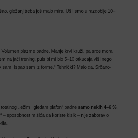
šao, gležanj treba još malo mira. Ušli smo u razdoblje 10–
. Volumen plazme padne. Manje krvi kruži, pa srce mora
em na jači trening, puls bi mi bio 5–10 otkucaja viši nego
ov sam. Ispao sam iz forme.“ Tehnički? Malo da. Srčano-
totalnog „ležim i gledam plafon“ padne
samo nekih 4–6 %
.
e“ – sposobnost mišića da koriste kisik – nije zaboravio
ila.