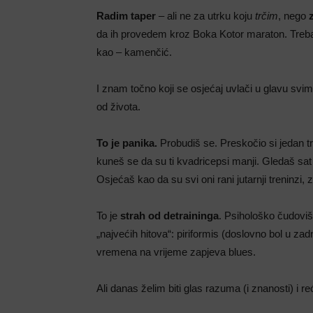
Radim taper
– ali ne za utrku koju
trčim
, nego
da ih provedem kroz Boka Kotor maraton. Trebam
kao – kamenčić.
I znam točno koji se osjećaj uvlači u glavu svima
od života.
To je panika.
Probudiš se. Preskočio si jedan tre
kuneš se da su ti kvadricepsi manji. Gledaš sat
Osjećaš kao da su svi oni rani jutarnji treninzi, zn
To je
strah od detraininga
. Psihološko čudoviš
„najvećih hitova“: piriformis (doslovno bol u zadnj
vremena na vrijeme zapjeva blues.
Ali danas želim biti glas razuma (i znanosti) i reći