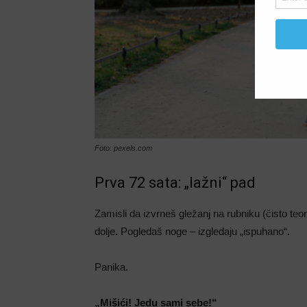
Foto: pexels.com
Prva 72 sata: „lažni“ pad
Zamisli da izvrneš gležanj na rubniku (čisto teo
dolje. Pogledaš noge – izgledaju „ispuhano“.
Panika.
„Mišići! Jedu sami sebe!“