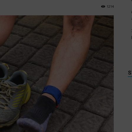
1214
S