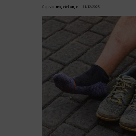
Objavio
mojetrčanje
-
11/12/2025