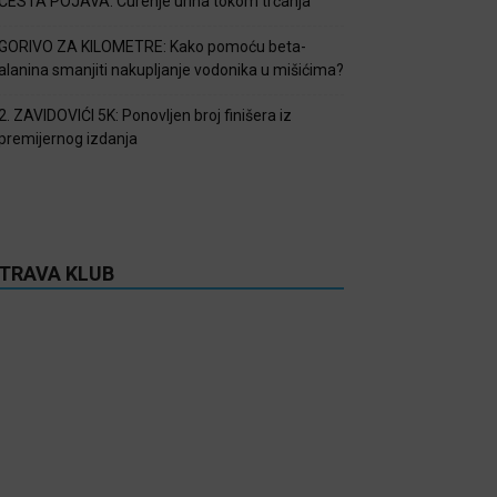
ČESTA POJAVA: Curenje urina tokom trčanja
GORIVO ZA KILOMETRE: Kako pomoću beta-
alanina smanjiti nakupljanje vodonika u mišićima?
2. ZAVIDOVIĆI 5K: Ponovljen broj finišera iz
premijernog izdanja
TRAVA KLUB