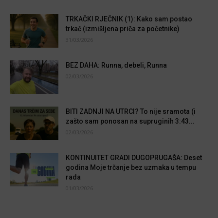
TRKAČKI RJEČNIK (1): Kako sam postao
trkač (izmišljena priča za početnike)
31/03/2026
BEZ DAHA: Runna, debeli, Runna
02/03/2026
BITI ZADNJI NA UTRCI? To nije sramota (i
zašto sam ponosan na supruginih 3:43...
02/03/2026
KONTINUITET GRADI DUGOPRUGAŠA: Deset
godina Moje trčanje bez uzmaka u tempu
rada
01/03/2026