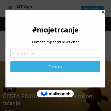
Naslovnica
Moje trčanje
Ostalo
Stranica 2
OSTALO
Iz svijeta trčanja
Izdvojeno
Kolumne
Legende
OSTALO
ČESTA POJAVA: Curenje urina tokom
trčanja
04/08/2026