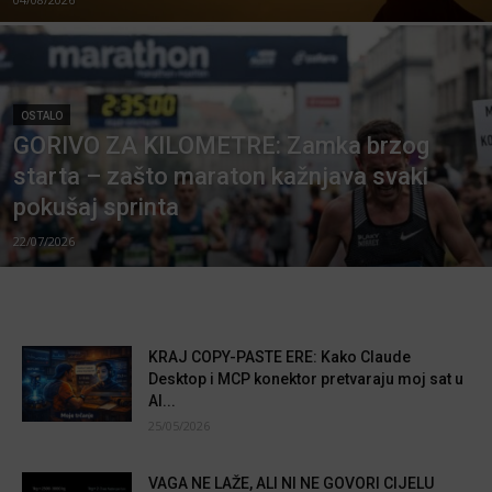
OSTALO
GORIVO ZA KILOMETRE: Zamka brzog
starta – zašto maraton kažnjava svaki
pokušaj sprinta
22/07/2026
KRAJ COPY-PASTE ERE: Kako Claude
Desktop i MCP konektor pretvaraju moj sat u
AI...
25/05/2026
VAGA NE LAŽE, ALI NI NE GOVORI CIJELU