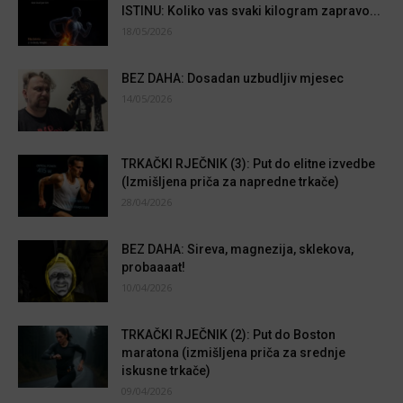
ISTINU: Koliko vas svaki kilogram zapravo...
18/05/2026
BEZ DAHA: Dosadan uzbudljiv mjesec
14/05/2026
TRKAČKI RJEČNIK (3): Put do elitne izvedbe
(Izmišljena priča za napredne trkače)
28/04/2026
BEZ DAHA: Sireva, magnezija, sklekova,
probaaaat!
10/04/2026
TRKAČKI RJEČNIK (2): Put do Boston
maratona (izmišljena priča za srednje
iskusne trkače)
09/04/2026