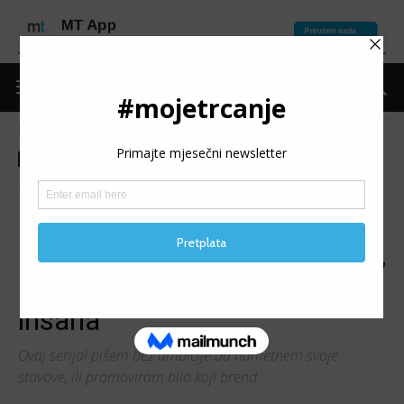
Naslovnica
Kolumne
Hanine trkolomije
Kolumne
Hanine trkolomije
Put do forme
Ishrana/Suplementacija
ČOVJECI I NJIHOVO
PREHRANJIVANJE (1):
Kokosovo ulje, chia sjemenke,
i ostale obaveze osviještenog
insana
Ovaj serijal pišem bez ambicije da nametnem svoje
stavove, ili promoviram bilo koji brend.