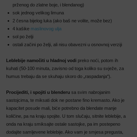
prženog do zlatne boje, i blendanog)
sok jednog velikog limuna
2 česna bijelog luka (ako baš ne volite, može bez)
4 kašike
maslinovog ulja
sol po želji
ostali začini po želji, ali nisu obavezni u osnovnoj verziji
Leblebije namočiti u hladnoj vodi
preko noći, potom ih
kuhati (50-100 minuta, zavisno od toga koliko su svježe, za
humus trebaju da se skuhaju skoro do „raspadanja“).
Procijediti, i spojiti u blenderu
sa svim nabrojanim
sastojcima, te miksati dok ne postane fino kremasto. Ako je
kapacitet posude mali, biće potrebno da blendate manje
količine, pa na kraju spojite. U tom slučaju, sitnite leblebije, a
onda na kraju smiksajte ostale sastojke, pa im postepeno
dodajite samljevene leblebije. Ako vam je smjesa pregusta,