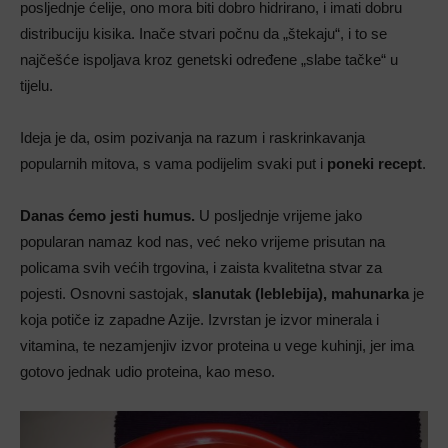
posljednje ćelije, ono mora biti dobro hidrirano, i imati dobru
distribuciju kisika. Inače stvari počnu da „štekaju“, i to se
najčešće ispoljava kroz genetski određene „slabe tačke“ u
tijelu.
Ideja je da, osim pozivanja na razum i raskrinkavanja
popularnih mitova, s vama podijelim svaki put i
poneki recept
.
Danas ćemo jesti humus.
U posljednje vrijeme jako
popularan namaz kod nas, već neko vrijeme prisutan na
policama svih većih trgovina, i zaista kvalitetna stvar za
pojesti. Osnovni sastojak,
slanutak (leblebija), mahunarka
je
koja potiče iz zapadne Azije. Izvrstan je izvor minerala i
vitamina, te nezamjenjiv izvor proteina u vege kuhinji, jer ima
gotovo jednak udio proteina, kao meso.