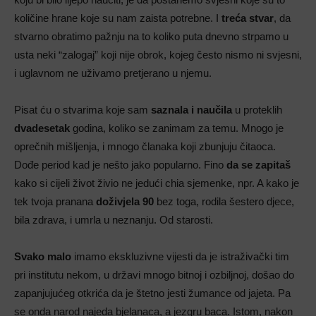
količine hrane koje su nam zaista potrebne. I
treća stvar
, da
stvarno obratimo pažnju na to koliko puta dnevno strpamo u
usta neki “zalogaj” koji nije obrok, kojeg često nismo ni svjesni,
i uglavnom ne uživamo pretjerano u njemu.
Pisat ću o stvarima koje sam
saznala i naučila
u proteklih
dvadesetak
godina, koliko se zanimam za temu. Mnogo je
oprečnih mišljenja, i mnogo članaka koji zbunjuju čitaoca.
Dođe period kad je nešto jako popularno. Fino
da se zapitaš
kako si cijeli život živio ne jedući chia sjemenke, npr. A kako je
tek tvoja pranana
doživjela 90
bez toga, rodila šestero djece,
bila zdrava, i umrla u neznanju. Od starosti.
Svako malo
imamo ekskluzivne vijesti da je istraživački tim
pri institutu nekom, u državi mnogo bitnoj i ozbiljnoj, došao do
zapanjujućeg otkrića da je štetno jesti žumance od jajeta. Pa
se onda narod najeda bjelanaca, a jezgru baca. Istom, nakon