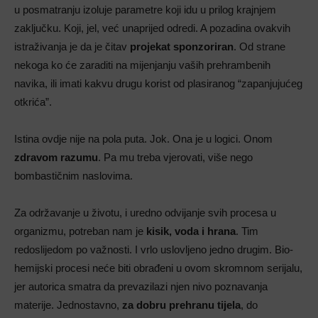
u posmatranju izoluje parametre koji idu u prilog krajnjem
zaključku. Koji, jel, već unaprijed odredi. A pozadina ovakvih
istraživanja je da je čitav
projekat sponzoriran
. Od strane
nekoga ko će zaraditi na mijenjanju vaših prehrambenih
navika, ili imati kakvu drugu korist od plasiranog “zapanjujućeg
otkrića”.
Istina ovdje nije na pola puta. Jok. Ona je u logici. Onom
zdravom razumu
. Pa mu treba vjerovati, više nego
bombastičnim naslovima.
Za održavanje u životu, i uredno odvijanje svih procesa u
organizmu, potreban nam je
kisik, voda i hrana
. Tim
redoslijedom po važnosti. I vrlo uslovljeno jedno drugim. Bio-
hemijski procesi neće biti obrađeni u ovom skromnom serijalu,
jer autorica smatra da prevazilazi njen nivo poznavanja
materije. Jednostavno,
za dobru prehranu tijela
, do