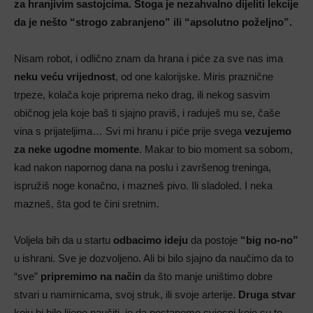
za hranjivim sastojcima. Stoga je nezahvalno dijeliti lekcije
da je nešto “strogo zabranjeno” ili “apsolutno poželjno”.
Nisam robot, i odlično znam da hrana i piće za sve nas ima
neku veću vrijednost
, od one kalorijske. Miris praznične
trpeze, kolača koje priprema neko drag, ili nekog sasvim
običnog jela koje baš ti sjajno praviš, i raduješ mu se, čaše
vina s prijateljima… Svi mi hranu i piće prije svega
vezujemo
za neke ugodne momente
. Makar to bio moment sa sobom,
kad nakon napornog dana na poslu i završenog treninga,
ispružiš noge konačno, i mazneš pivo. Ili sladoled. I neka
mazneš, šta god te čini sretnim.
Voljela bih da u startu
odbacimo ideju
da postoje
“big no-no”
u ishrani. Sve je dozvoljeno. Ali bi bilo sjajno da naučimo da to
“sve”
pripremimo na način
da što manje uništimo dobre
stvari u namirnicama, svoj struk, ili svoje arterije.
Druga stvar
koju bi bilo lijepo naučiti, je da postanemo svjesni koje su to