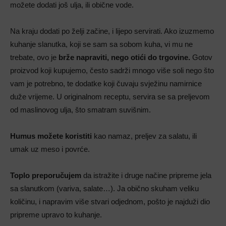
možete dodati još ulja, ili obične vode.
Na kraju dodati po želji začine, i lijepo servirati. Ako izuzmemo
kuhanje slanutka, koji se sam sa sobom kuha, vi mu ne
trebate, ovo je
brže napraviti, nego otići do trgovine.
Gotov
proizvod koji kupujemo, često sadrži mnogo više soli nego što
vam je potrebno, te dodatke koji čuvaju svježinu namirnice
duže vrijeme. U originalnom receptu, servira se sa preljevom
od maslinovog ulja, što smatram suvišnim.
Humus možete koristiti
kao namaz, preljev za salatu, ili
umak uz meso i povrće.
Toplo preporučujem
da istražite i druge načine pripreme jela
sa slanutkom (variva, salate…). Ja obično skuham veliku
količinu, i napravim više stvari odjednom, pošto je najduži dio
pripreme upravo to kuhanje.