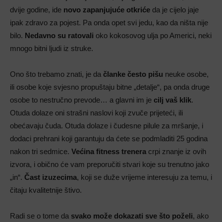
dvije godine, ide
novo zapanjujuće otkriće
da je cijelo jaje
ipak zdravo za pojest. Pa onda opet svi jedu, kao da ništa nije
bilo.
Nedavno su ratovali
oko kokosovog ulja po Americi, neki
mnogo bitni ljudi iz struke.
Ono što trebamo znati, je da
članke često pišu
neuke osobe,
ili osobe koje svjesno propuštaju bitne „detalje“, pa onda druge
osobe to nestručno prevode… a glavni im je
cilj vaš klik
.
Otuda dolaze oni strašni naslovi koji zvuče prijeteći, ili
obećavaju čuda. Otuda dolaze i čudesne pilule za mršanje, i
dodaci prehrani koji garantuju da ćete se podmladiti 25 godina
nakon tri sedmice.
Većina fitness trenera
crpi znanje iz ovih
izvora, i obično će vam preporučiti stvari koje su trenutno jako
„in“.
Čast izuzecima
, koji se duže vrijeme interesuju za temu, i
čitaju kvalitetnije štivo.
Radi se o tome da
svako može dokazati sve što poželi
, ako