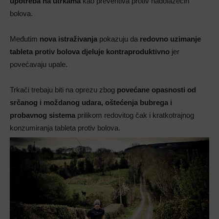
upotreba na utrkama
kao preventiva protiv nadolazećih
bolova.
Međutim
nova istraživanja
pokazuju da
redovno uzimanje
tableta protiv bolova djeluje kontraproduktivno
jer
povećavaju upale.
Trkači trebaju biti na oprezu zbog
povećane opasnosti od
srčanog i moždanog udara, oštećenja bubrega i
probavnog sistema
prilikom redovitog čak i kratkotrajnog
konzumiranja tableta protiv bolova.