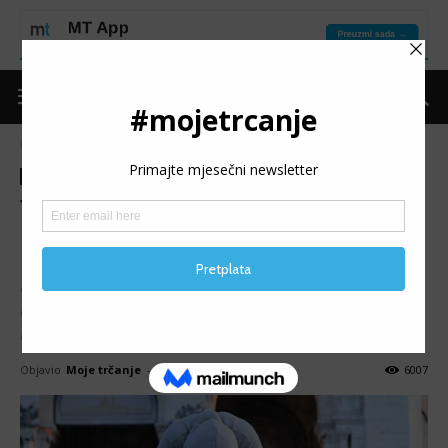
Naslovnica
Put do forme
Trening
Put do forme
Trening
TABLETE PROTIV BOLOVA:
Uticaj na trkače
Redovito uzimanje tableta protiv bolova (kao što su
ibuprofen, brufen, kafetin) jako loše utječe na stomak i
bubrege.
Objavio
Moje trčanje
-
25/11/2019
6007