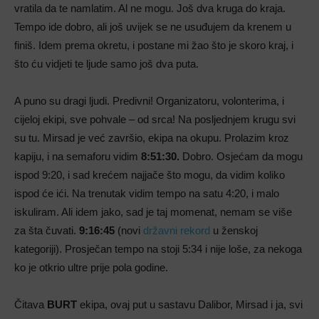
vratila da te namlatim. Al ne mogu. Još dva kruga do kraja.
Tempo ide dobro, ali još uvijek se ne usuđujem da krenem u
finiš. Idem prema okretu, i postane mi žao što je skoro kraj, i
što ću vidjeti te ljude samo još dva puta.
A puno su dragi ljudi. Predivni! Organizatoru, volonterima, i
cijeloj ekipi, sve pohvale – od srca! Na posljednjem krugu svi
su tu. Mirsad je već završio, ekipa na okupu. Prolazim kroz
kapiju, i na semaforu vidim
8:51:30.
Dobro. Osjećam da mogu
ispod 9:20, i sad krećem najjače što mogu, da vidim koliko
ispod će ići. Na trenutak vidim tempo na satu 4:20, i malo
iskuliram. Ali idem jako, sad je taj momenat, nemam se više
za šta čuvati.
9:16:45
(novi
državni rekord
u ženskoj
kategoriji). Prosječan tempo na stoji 5:34 i nije loše, za nekoga
ko je otkrio ultre prije pola godine.
Čitava
BURT
ekipa, ovaj put u sastavu Dalibor, Mirsad i ja, svi