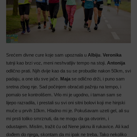
Srećem divne cure koje sam upoznala u
Albiju
.
Veronika
tutnji kao brzi voz, meni neshvatljiv tempo na stoji.
Antonija
odlično prati. Njih dvije kao da su se probudile nakon 50km, svi
padaju, a one idu sve jače.
Maja
se odlično drži, i puno sam
sretna zbog nje. Sad počinjem obraćati pažnju na tempo, i
pomalo se kontrolišem. Vrlo mi je ugodno, i taman sam se
lijepo razradila, i prestali su svi oni sitni bolovi koji me hinjski
muče u prvih 10km. Hladno mi je. Pokušavam uzeti gel, ali su
mi prsti toliko smrznuti, da ne mogu da ga otvorim, i
odustajem. Mislim, tražit ću od Nene jaknu ili rukavice. Ali kad
dođem do njega, skontam da mi ipak ne treba. Tako nekoliko