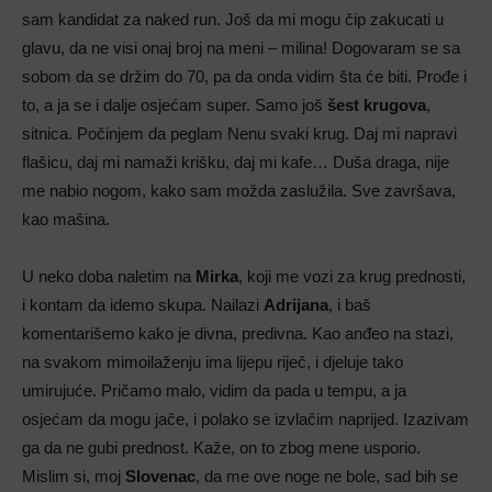
sam kandidat za naked run. Još da mi mogu čip zakucati u
glavu, da ne visi onaj broj na meni – milina! Dogovaram se sa
sobom da se držim do 70, pa da onda vidim šta će biti. Prođe i
to, a ja se i dalje osjećam super. Samo još
šest krugova
,
sitnica. Počinjem da peglam Nenu svaki krug. Daj mi napravi
flašicu, daj mi namaži krišku, daj mi kafe… Duša draga, nije
me nabio nogom, kako sam možda zaslužila. Sve završava,
kao mašina.
U neko doba naletim na
Mirka
, koji me vozi za krug prednosti,
i kontam da idemo skupa. Nailazi
Adrijana
, i baš
komentarišemo kako je divna, predivna. Kao anđeo na stazi,
na svakom mimoilaženju ima lijepu riječ, i djeluje tako
umirujuće. Pričamo malo, vidim da pada u tempu, a ja
osjećam da mogu jače, i polako se izvlačim naprijed. Izazivam
ga da ne gubi prednost. Kaže, on to zbog mene usporio.
Mislim si, moj
Slovenac
, da me ove noge ne bole, sad bih se