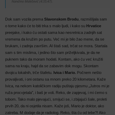
Nandino Malešević (4:35:47).
Dok sam vozila prema
Slavonskom Brodu
, razmišljala sam
o tome kako će to biti trka s malo ljudi, i kako su
Hrvatice
preejake, i kako ću ostati sama kao nesretnica zadnjih sat
vremena da kružim po putu. Već mi je bilo žao mene, da se
brukam, i zadnja završim. Al štaš sad, trčat se mora. Startala
sam s tim mislima, i jedino što sam priželjkivala, je da ne
puknem tako da moram hodati. Kontam, ako ću već kružiti
sama na kraju, hajd da se zabavim dok mogu. Skontam
dvojicu lokalnih, trče štafetu.
Ivica i Mario.
Počnem nešto
provaljivati, i oni ostanu sa mnom preko 20 kilometara. Kaže
Ivica, na nekom katoličkom radiju puštaju pjesmu „Jutros mi je
ruža procvjetala”, i baš je voli. Reko, de zapjevaj, i mi ćemo s
tobom. Tako malo pjevajući, smijući se, i zbijajući šale, proleti
prvih 20, da ni osjetila nisam. Kaže još, Mario je doktor, ako
zatreba. M dodaje da je radiolog. Reko, šta ću od tebe?! Ako