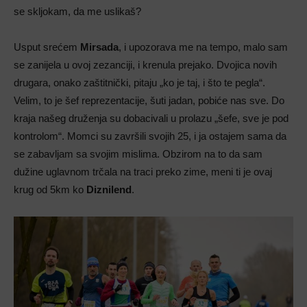
se skljokam, da me uslikaš?
Usput srećem
Mirsada
, i upozorava me na tempo, malo sam
se zanijela u ovoj zezanciji, i krenula prejako. Dvojica novih
drugara, onako zaštitnički, pitaju „ko je taj, i što te pegla“.
Velim, to je šef reprezentacije, šuti jadan, pobiće nas sve. Do
kraja našeg druženja su dobacivali u prolazu „šefe, sve je pod
kontrolom“. Momci su završili svojih 25, i ja ostajem sama da
se zabavljam sa svojim mislima. Obzirom na to da sam
dužine uglavnom trčala na traci preko zime, meni ti je ovaj
krug od 5km ko
Diznilend
.