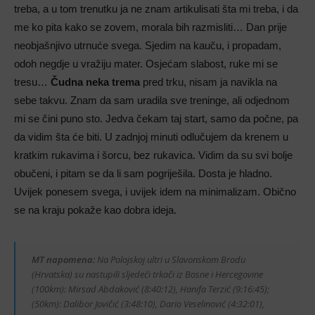
treba, a u tom trenutku ja ne znam artikulisati šta mi treba, i da
me ko pita kako se zovem, morala bih razmisliti… Dan prije
neobjašnjivo utrnuće svega. Sjedim na kauču, i propadam,
odoh negdje u vražiju mater. Osjećam slabost, ruke mi se
tresu…
Čudna neka trema
pred trku, nisam ja navikla na
sebe takvu. Znam da sam uradila sve treninge, ali odjednom
mi se čini puno sto. Jedva čekam taj start, samo da počne, pa
da vidim šta će biti. U zadnjoj minuti odlučujem da krenem u
kratkim rukavima i šorcu, bez rukavica. Vidim da su svi bolje
obučeni, i pitam se da li sam pogriješila. Dosta je hladno.
Uvijek ponesem svega, i uvijek idem na minimalizam. Obično
se na kraju pokaže kao dobra ideja.
MT napomena:
Na Polojskoj ultri u Slavonskom Brodu
(Hrvatska) su nastupili sljedeći trkači iz Bosne i Hercegovine
(100km): Mirsad Abdaković (8:40:12), Hanifa Terzić (9:16:45);
(50km): Dalibor Jovičić (3:48:10), Dario Veselinović (4:32:01),