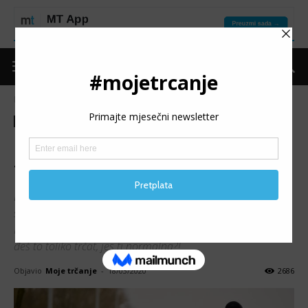
Naslovnica
Kolumne
Hanine trkolomije
Kolumne
Hanine trkolomije
100 kilometara slavonskog
transa
Dotle je došlo, da se ja više uopšte ne iznenađujem od
sebe, kad razmišljam o tim trocifrenim kilometrima.
Nekako mi je normalno. Samo ponekad pomislim, WTF,
đeš to toliko trčat, jes ti normalna?!
Objavio
Moje trčanje
-
18/03/2020
2686