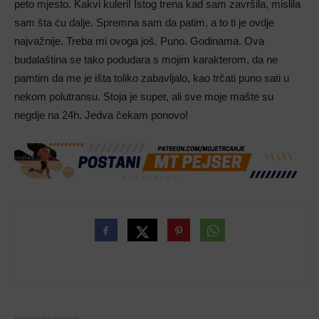
peto mjesto. Kakvi kuleri! Istog trena kad sam završila, mislila
sam šta ću dalje. Spremna sam da patim, a to ti je ovdje
najvažnije. Treba mi ovoga još. Puno. Godinama. Ova
budalaština se tako podudara s mojim karakterom, da ne
pamtim da me je išta toliko zabavljalo, kao trčati puno sati u
nekom polutransu. Stoja je super, ali sve moje mašte su
negdje na 24h. Jedva čekam ponovo!