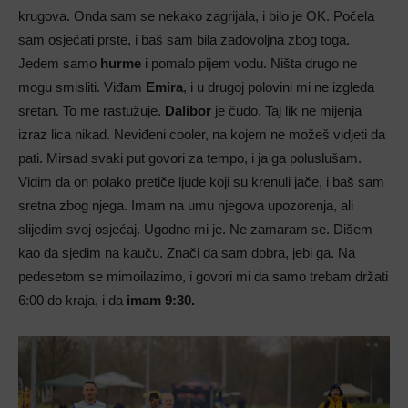
krugova. Onda sam se nekako zagrijala, i bilo je OK. Počela
sam osjećati prste, i baš sam bila zadovoljna zbog toga.
Jedem samo
hurme
i pomalo pijem vodu. Ništa drugo ne
mogu smisliti. Viđam
Emira
, i u drugoj polovini mi ne izgleda
sretan. To me rastužuje.
Dalibor
je čudo. Taj lik ne mijenja
izraz lica nikad. Neviđeni cooler, na kojem ne možeš vidjeti da
pati. Mirsad svaki put govori za tempo, i ja ga poluslušam.
Vidim da on polako pretiče ljude koji su krenuli jače, i baš sam
sretna zbog njega. Imam na umu njegova upozorenja, ali
slijedim svoj osjećaj. Ugodno mi je. Ne zamaram se. Dišem
kao da sjedim na kauču. Znači da sam dobra, jebi ga. Na
pedesetom se mimoilazimo, i govori mi da samo trebam držati
6:00 do kraja, i da
imam 9:30.