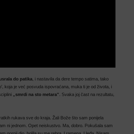
 usrala do patika
, i nastavila da dere tempo satima, tako
po’, koja je već posvuda ispovraćana, muka ti je od života, i
ciplini
„smrdi na sto metara“
. Svaka joj čast na rezultatu,
i kratkih rukava sve do kraja. Žali Bože što sam ponijela
isam ni jednom. Opet neiskustvo. Ma, dobro. Pokušala sam
em gornji dio, bolila su me rebra. I ramena. I leđa. Nisam