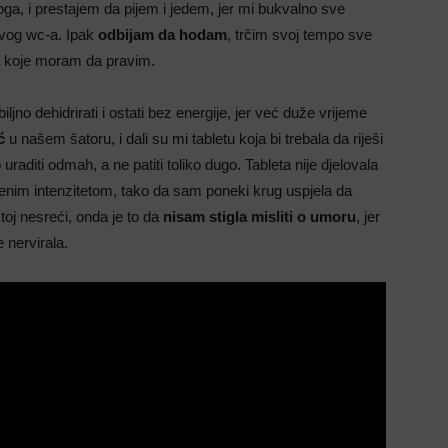
a, i prestajem da pijem i jedem, jer mi bukvalno sve
vog wc-a. Ipak
odbijam da hodam
, trčim svoj tempo sve
za koje moram da pravim.
jno dehidrirati i ostati bez energije, jer već duže vrijeme
ć
u našem šatoru, i dali su mi tabletu koja bi trebala da riješi
raditi odmah, a ne patiti toliko dugo. Tableta nije djelovala
jenim intenzitetom, tako da sam poneki krug uspjela da
toj nesreći, onda je to da
nisam stigla misliti o umoru
, jer
nervirala.