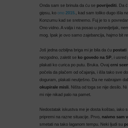
Onda sam se brinula da ću se
povrijediti
. Da ć
gipsu, ko
ono
2015.
, kad sam toliko dugo išla n
Konzumu kad se sretnemo. Fuj je to s povredam
Ono vidno. A valja i na posao u ponedjeljak, ne
mog. Ipak je ovo samo zajebancija, hajmo bit re
Još jedna ozbiljna briga mi je bila da ću
postati
nezgodno, zaletit se
ko govedo na SP
, i usred
plakati ko curica po putu. Bruka. Ovaj
crni scen
počela da plačem od očajanja, i išla tako sve d
doguram, plakati neutješno. Da ne nabrajam dalj
okupirale misli
. Ništa od toga se nije desilo. Ni
mi nije nikad palo na pamet.
Nedostatak iskustva me je dosta koštao, iako 
pripremi na razne situacije. Prvo,
naivno sam v
smetati na tako laganom tempu. Neki ljudi su
p