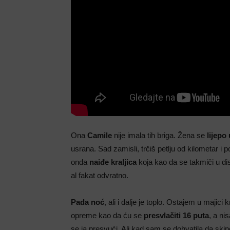
Ona
Camile
nije imala tih briga. Žena se
lijepo
usrana. Sad zamisli, trčiš petlju od kilometar i 
onda
naiđe kraljica
koja kao da se takmiči u dis
al fakat odvratno.
Pada noć
, ali i dalje je toplo. Ostajem u majic
opreme kao da ću se
presvlačiti 16 puta
, a n
se ja presvući. Ali kad sam se dohvatila da skin