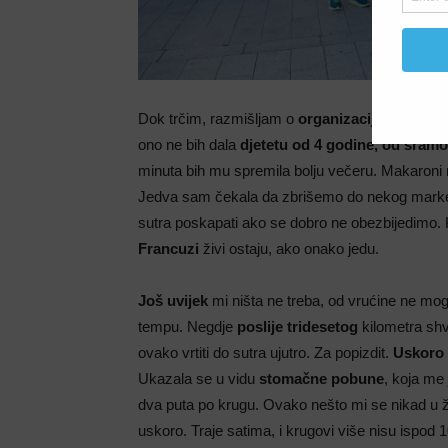
Dok trčim, razmišljam o
organizaciji
, i zabavlj
ono ne bih dala
djetetu od 4 godine, od sramo
minuta bih mu spremila bolju večeru. Makaroni
Jedva sam čekala da zbrišemo do nekog mark
sutra poskapati ako se dobro ne obezbijedimo. 
Francuzi
živi ostaju, ako onako jedu.
Još uvijek
mi ništa ne treba, od vrućine ne mo
tempu. Negdje
poslije tridesetog
kilometra shv
ovako vrtiti do sutra ujutro. Za popizdit.
Uskoro
Ukazala se u vidu
stomačne pobune
, koja me
dva puta po krugu. Ovako nešto mi se nikad u ži
uskoro. Traje satima, i krugovi više nisu ispod