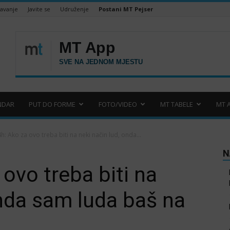
šavanje
Javite se
Udruženje
Postani MT Pejser
NDAR
PUT DO FORME
FOTO/VIDEO
MT TABELE
MT 
h: Ako za ovo treba biti na neki način lud, onda...
N
ovo treba biti na
onda sam luda baš na