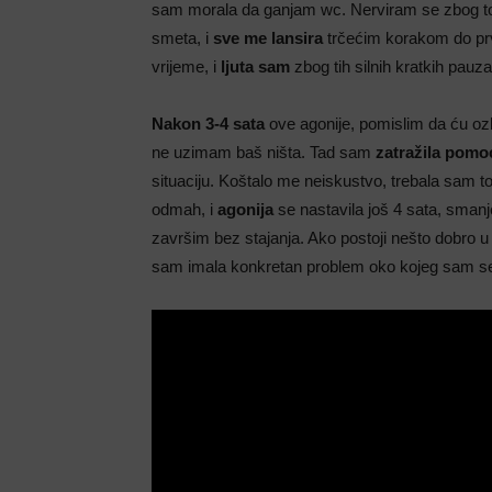
sam morala da ganjam wc. Nerviram se zbog tog
smeta, i
sve me lansira
trčećim korakom do pr
vrijeme, i
ljuta sam
zbog tih silnih kratkih pau
Nakon 3-4 sata
ove agonije, pomislim da ću ozbil
ne uzimam baš ništa. Tad sam
zatražila pomo
situaciju. Koštalo me neiskustvo, trebala sam to u
odmah, i
agonija
se nastavila još 4 sata, sman
završim bez stajanja. Ako postoji nešto dobro u 
sam imala konkretan problem oko kojeg sam se 