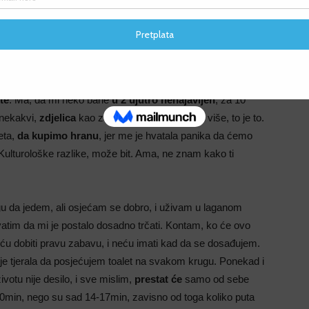
F
F
am se na njihov račun. Tako su nas nahranili noć prije, da ja
te
. Ma, da mi neko bane
u 2 ujutro nenajavljen
, za 10
 nekakvi,
zdjelica
kao za vrtićku djecu, i nema više, to je to.
eta,
da kupimo hranu
, jer me je hvatala panika da ćemo
Kulturološke razlike, može bit. Ama, ne znam kako ti
gu da jedem, ali osjećam se dobro, i uživam u laganom
atim da mi je postalo dosadno trčati. Kontam, ko će ovo
ću dobiti pravu zabavu, i neću imati kad da se dosađujem.
 je tjerala da posjećujem toalet na svakom krugu. Ponekad i
votu nije desilo, i sve mislim,
prestat će
samo od sebe
 10min, nego su sad 14-17min, zavisno od toga koliko puta