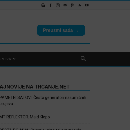
ARHIVA
AJNOVIJE NA TRCANJE.NET
PAMETNI SATOVI: Često generatori nasumičnih
brojeva
MT REFLEKTOR: Maid Klepo