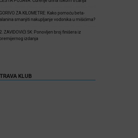
ČESTA POJAVA: Curenje urina tokom trčanja
GORIVO ZA KILOMETRE: Kako pomoću beta-
alanina smanjiti nakupljanje vodonika u mišićima?
2. ZAVIDOVIĆI 5K: Ponovljen broj finišera iz
premijernog izdanja
TRAVA KLUB