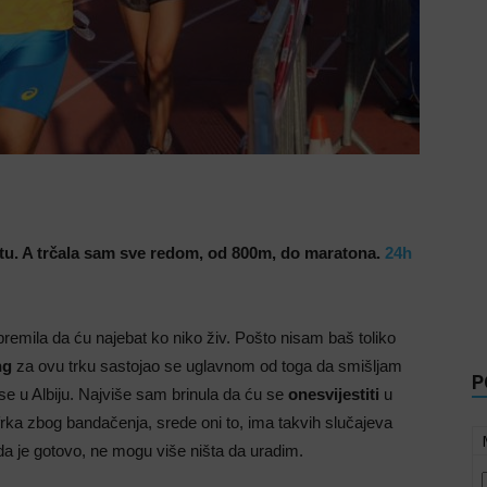
ivotu. A trčala sam sve redom, od 800m, do maratona.
24h
premila da ću najebat ko niko živ. Pošto nisam baš toliko
ng
za ovu trku sastojao se uglavnom od toga da smišljam
P
se u Albiju. Najviše sam brinula da ću se
onesvijestiti
u
frka zbog bandačenja, srede oni to, ima takvih slučajeva
da je gotovo, ne mogu više ništa da uradim.