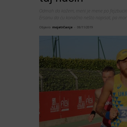
Odmah da kažem, meni je mene po fejzbucim
Ersanu da ću konačno nešto napisat, pa mo
Objavio
mojetrčanje
-
08/11/2019