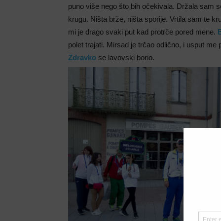
puno više nego što bih očekivala. Držala sam s
krugu. Ništa brže, ništa sporije. Vrtila sam te k
mi je drago svaki put kad protrče pored mene.
polet trajati. Mirsad je trčao odlično, i usput m
Zdravko
se lavovski borio.