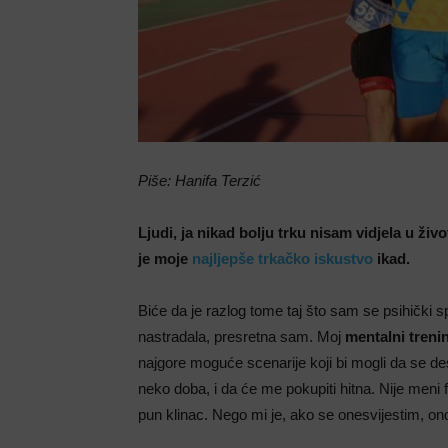
Piše: Hanifa Terzić
Ljudi, ja nikad bolju trku nisam vidjela u ž
je moje
najljepše trkačko iskustvo
ikad.
Biće da je razlog tome taj što sam se psihički s
nastradala, presretna sam. Moj
mentalni treni
najgore moguće scenarije koji bi mogli da se de
neko doba, i da će me pokupiti hitna. Nije meni 
pun klinac. Nego mi je, ako se onesvijestim, on