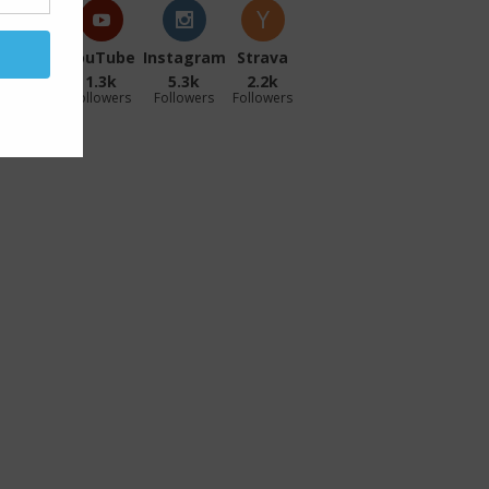
acebook
YouTube
Instagram
Strava
27.1k
1.3k
5.3k
2.2k
ollowers
Followers
Followers
Followers