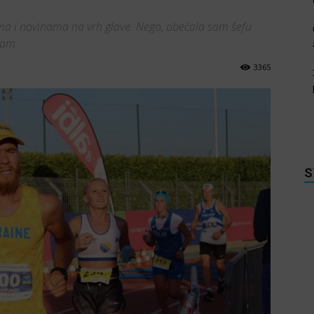
a i novinama na vrh glave. Nego, obećala sam šefu
ram.
3365
S