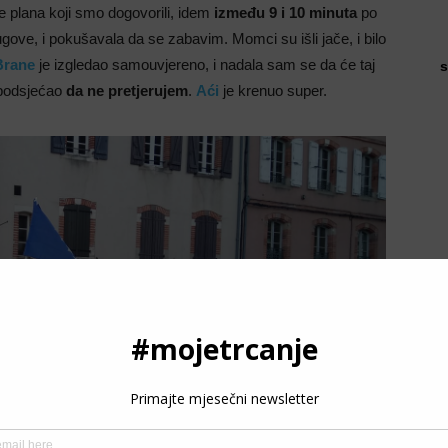
e plana koji smo dogovorili, idem
između 9 i 10 minuta
po
rugove, i pokušavala da se zabavim. Momci su išli jače, i bilo
Brane
je izgledao samouvjereno, i nadala sam se da će taj
s
e podsjećao
da ne pretjerujem
.
Aći
je krenuo super.
P
3