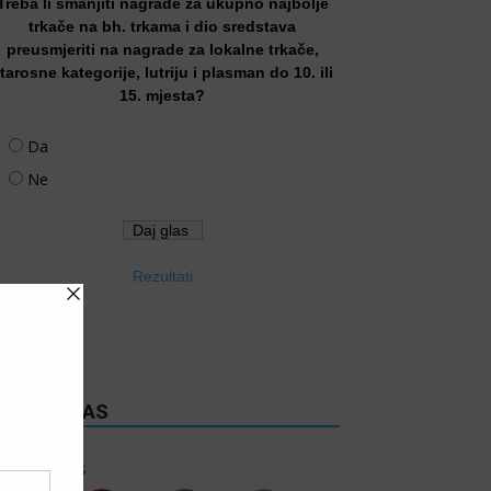
Treba li smanjiti nagrade za ukupno najbolje
trkače na bh. trkama i dio sredstava
preusmjeriti na nagrade za lokalne trkače,
tarosne kategorije, lutriju i plasman do 10. ili
15. mjesta?
Da
Ne
Rezultati
RATITE NAS
6k
Follows