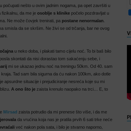
u počupati nešto u ovim jadnim nogama, pa opet završiti u
a fizikalnu, da me je
osoblje s klinike
počelo pozdravljat u
a. Ne može čovjek trenirati, pa
postane nenormalan
.
ma smisla da se skršim. Ne živi se od trčanja, bar ne ovog
V
alni.
 očajna
u neko doba, i plakati tamo cijelu noć. To bi baš bilo
 posla skontati da nisi dorastao tom sakaćenju sebe, i
arij
mi se ukazao jednu noć na treningu 50km. Od 40. sam
o kraja. Tad sam bila sigurna da ću nakon 100km, ako dotle
e apsurdne situacije i prejudiciranje nesreća koje su mi
 blizu.
A ono što je
zaista krenulo naopako na trci… E, to
se
Mirsad
zaista potrudio da mi prenese što više, i da me
P
jerovala
da vrućina koja nas je pratila prvih 6 sati trke neće
ovraćali
već nakon pola sata, i bilo je stvarno naporno,