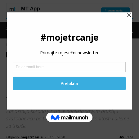
Naslovnica
Moje trčanje
Ostalo
Moje trčanje
Ostalo
EPIDEMIJA U TRČANJU:
Novi virusi lijenih/lažnih
moralista i podrivača tuđeg
truda
Pandemija korona virusa je donijela sasvim drukčiju
svakodnevicu pa tako isto i neke nove zakonitosti i dileme
za trkače.
Objavio
mojetrčanje
-
31/03/2020
5179