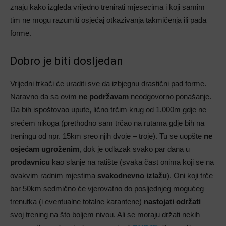
znaju kako izgleda vrijedno trenirati mjesecima i koji samim
tim ne mogu razumiti osjećaj otkazivanja takmičenja ili pada
forme.
Dobro je biti dosljedan
Vrijedni trkači će uraditi sve da izbjegnu drastični pad forme.
Naravno da sa ovim
ne podržavam
neodgovorno ponašanje.
Da bih ispoštovao upute, lično trčim krug od 1.000m gdje ne
srećem nikoga (prethodno sam trčao na rutama gdje bih na
treningu od npr. 15km sreo njih dvoje – troje). Tu se uopšte
ne
osjećam ugroženim
, dok je odlazak svako par dana u
prodavnicu
kao slanje na ratište (svaka čast onima koji se na
ovakvim radnim mjestima
svakodnevno izlažu
). Oni koji trče
bar 50km sedmično će vjerovatno do posljednjeg mogućeg
trenutka (i eventualne totalne karantene)
nastojati održati
svoj trening na što boljem nivou. Ali se moraju držati nekih