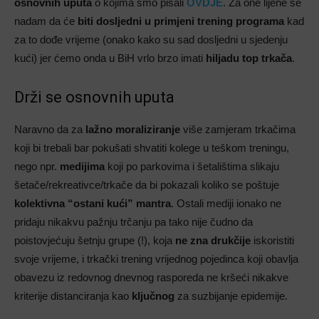
osnovnih uputa
o kojima smo pisali
OVDJE
. Za one lijene se
nadam da će
biti dosljedni
u primjeni trening programa
kad
za to dođe vrijeme (onako kako su sad dosljedni u sjedenju
kući) jer ćemo onda u BiH vrlo brzo imati
hiljadu top trkača
.
Drži se osnovnih uputa
Naravno da za
lažno moraliziranje
više zamjeram trkačima
koji bi trebali bar pokušati shvatiti kolege u teškom treningu,
nego npr.
medijima
koji po parkovima i šetalištima slikaju
šetače/rekreativce/trkače da bi pokazali koliko se poštuje
kolektivna “ostani kući” mantra
. Ostali mediji ionako ne
pridaju nikakvu pažnju trčanju pa tako nije čudno da
poistovjećuju šetnju grupe (!), koja
ne zna drukčije
iskoristiti
svoje vrijeme, i trkački trening vrijednog pojedinca koji obavlja
obavezu iz redovnog dnevnog rasporeda ne kršeći nikakve
kriterije distanciranja kao
ključnog
za suzbijanje epidemije.