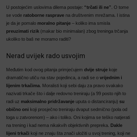
U postojećim uslovima dilema postaje:
“trčati ili ne”
. O tome
se vode
ratoborne rasprave
na društvenim mrežama. I istina
je da je pomalo
moralno pitanje
– koliko ima smisla
preuzimati rizik
(makar bio minimalan) zbog treninga trčanja
ukoliko to baš ne moramo raditi?
Nerad uvijek rado usvojim
Međutim kod ovog pitanja primjećujem
dvije struje
koje
dramatično utiču na stav pojedinca, a radi se o
vrijednim i
lijenim trkačima
. Moralisti koji sebi daju za pravo svakako
nazivati trkače što i dalje redovno treniraju (a 99 posto njih to
radi uz
maksimalno pridržavanje
uputa o distanciranju)
su
obično oni
koji prosječno treniraju dvaput sedmično (pola od
toga u zatvorenom) – ako i toliko. Oni kojima se teško natjerati
na trening i kad nema nikakvih objektivnih prepreka.
Dakle
lijeni trkači
koji ne znaju šta znači uložiti u svoj trening, koji ne