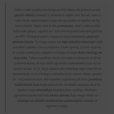
Pošto ti neki uvijek pokušavaju prišiti etiketu da govoriš protiv
sporih trkača
izvlačeći iz konteksta valjda ono što već sami o
sebi misle, napominjem ovdje da apsolutno ne dijelim na taj
način trkače. Takav stav bi bio
prenaivan
. Kad ti neko prišije
nešto tako glupo, zapitaš se – šta smo to pisali svih ovih godina
na MT? Trčanje je sport u kojem je cilj prvenstveno
spoznati
vlastite limite
. To mogu samo oni
koji vrijedno treniraju
i njih
posebno cijenim. Oni su potpuno u tom sportu, srcem i dušom,
ili su bili u nekoj fazi. Najviše o trčanju se nauči
kroz trening, ne
kroz trke
. Takav pojedinac može biti neko sa tempom 6:30 na
polumaratonu, ali koji ulaže ogroman svakodnevni trud da se
spusti na npr. 6:15. Taj je iskusio više trkačkog nego onaj što se
kampanjski, sa tri treninga sedmično kroz mjesec dana, spremi
za 1:45 polumaraton. Ako vrijedan pojedinac još ima i
posebnu
nadarenost
koja će ga odvesti do rezultata, naravno da je to
rijetkost koja
zavrjeđuje
dodatni plus i pažnju. Međutim
ogromna većina kod nas
nema osnovu
koju mogu imati svi –
ciljanje na vlastiti maksimum potencijala
(manite se
izgovora ovdje).