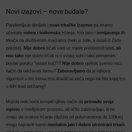
Novi izazovi – nove budale?
Pandemija je donijela i
nove trkačke izazove
pa imamo
učestala
sobna i balkonska
trčanja. Isto tako i
ismijavanja
tih
trkača na društvenim mrežama (neki iz šale, a ostali iz čiste
pakosti).
Nije dobro
trčati vani uz mjere predostrožnosti,
ali
isto tako
nije dobro trčati ni u svojoj sobi i tako primjerom
poslati poruku “ostani kući”!?
Nije dobro
uprkos svemu naći
način da održavaš formu?
Zaboravljamo
da je njihova
sigurnost u tim trenucima drastično veća nego na bilo kojoj trci
u BiH ikad održanoj?
Možda neki hoće ismijati njihov način da
pronađu svoje
mjesto
u medijskom prostoru, ali očito zaboravljaju, ili ne
znaju, da ovakva trčanja (dužina od polumaratona do 100km)
mogu napraviti samo
mentalno jaki i dobro utrenirani trkači
,