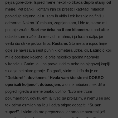
pejsa gore-dole. Ispred mene nekoliko trkača
duplo stariji od
mene
. Pet banki. Kontam njih ću prestići kad-tad, mladost
pobjeđuje sigurno, ali tu sam ih vidio i tek kasnije na finišu,
odmorne. Nakon 10 minuta, zagrijan sam, i ide to, samo mi
postaje vruće.
Stari me čeka na 6-om kilometru
ispod ulice
odakle sam inače, da me vidi i mahne, i ja furam dalje, jer
veliki dio utrke prolazi kroz
Raštane
. Sto metara ispod linije
gdje se navršava šest punih kilometara utrke,
dr. Latinčić
koji
mi je operisao koljeno, je prije nekoliko godina napravio
vikendicu. Garim ja, i na pravcu vidim neko na njegovoj kapiji
sklanja nekakvo granje. Po građi, vidim s leđa da je on.
“Doktore!”, doviknem. “Hvala vam što ste mi DOBRO
operisali koljeno”, dobacujem
, a on, iznebušen, tek diže
pogled i gleda u mene onako upitno. “Evo me trčim
polumaraton”, dovikujem ja i već ga prolazim, a njemu se sad
tek otima osmijeh na licu i jedva stigne dobaciti:
“Super,
super!”
, i vidim da me prepoznao, jer smo se susretali još