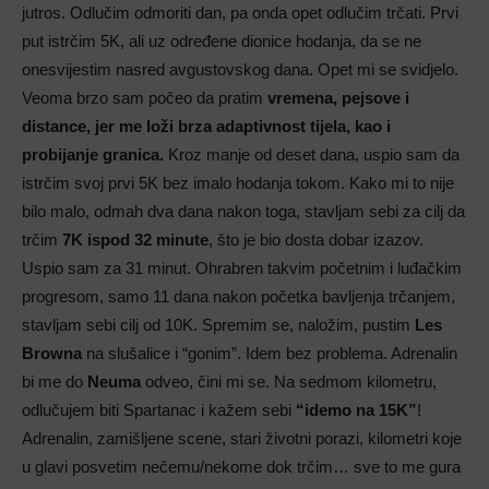
jutros. Odlučim odmoriti dan, pa onda opet odlučim trčati. Prvi
put istrčim 5K, ali uz određene dionice hodanja, da se ne
onesvijestim nasred avgustovskog dana. Opet mi se svidjelo.
Veoma brzo sam počeo da pratim
vremena, pejsove i
distance, jer me loži brza adaptivnost tijela, kao i
probijanje granica.
Kroz manje od deset dana, uspio sam da
istrčim svoj prvi 5K bez imalo hodanja tokom. Kako mi to nije
bilo malo, odmah dva dana nakon toga, stavljam sebi za cilj da
trčim
7K ispod 32 minute
, što je bio dosta dobar izazov.
Uspio sam za 31 minut. Ohrabren takvim početnim i luđačkim
progresom, samo 11 dana nakon početka bavljenja trčanjem,
stavljam sebi cilj od 10K. Spremim se, naložim, pustim
Les
Browna
na slušalice i “gonim”. Idem bez problema. Adrenalin
bi me do
Neuma
odveo, čini mi se. Na sedmom kilometru,
odlučujem biti Spartanac i kažem sebi
“idemo na 15K”
!
Adrenalin, zamišljene scene, stari životni porazi, kilometri koje
u glavi posvetim nečemu/nekome dok trčim… sve to me gura