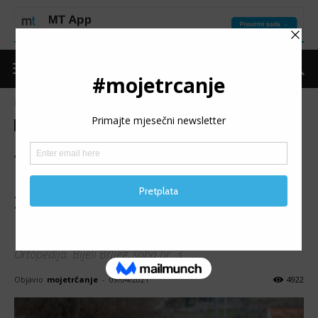
Naslovnica
Moje trčanje
Moje iskustvo
Moje trčanje
Moje iskustvo
AZER VEJZOVIĆ: Kako sam
broj dnevne norme cigareta
zamijenio istrčanim
kilometrima
Ortopedija. Bijeli Brijeg, soba br. 3.
Objavio
mojetrčanje
-
09/04/2021
4922