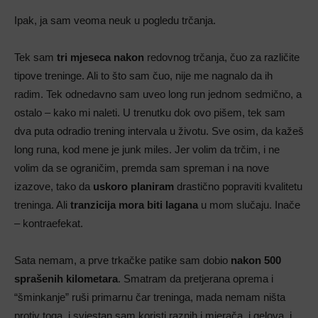
Ipak, ja sam veoma neuk u pogledu trčanja.
Tek sam
tri mjeseca nakon
redovnog trčanja, čuo za različite
tipove treninge. Ali to što sam čuo, nije me nagnalo da ih
radim. Tek odnedavno sam uveo long run jednom sedmično, a
ostalo – kako mi naleti. U trenutku dok ovo pišem, tek sam
dva puta odradio trening intervala u životu. Sve osim, da kažeš
long runa, kod mene je junk miles. Jer volim da trčim, i ne
volim da se ograničim, premda sam spreman i na nove
izazove, tako da
uskoro planiram
drastično popraviti kvalitetu
treninga. Ali
tranzicija mora biti lagana
u mom slučaju. Inače
– kontraefekat.
Sata nemam, a prve trkačke patike sam dobio
nakon 500
sprašenih kilometara
. Smatram da pretjerana oprema i
“šminkanje” ruši primarnu čar treninga, mada nemam ništa
protiv toga, i svjestan sam koristi raznih i mjerača, i gelova, i