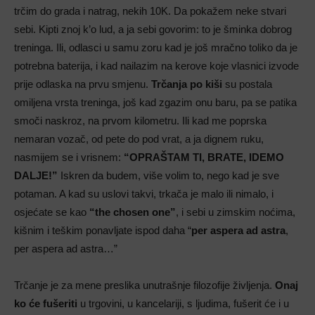
trčim do grada i natrag, nekih 10K. Da pokažem neke stvari
sebi. Kipti znoj k’o lud, a ja sebi govorim: to je šminka dobrog
treninga. Ili, odlasci u samu zoru kad je još mračno toliko da je
potrebna baterija, i kad nailazim na kerove koje vlasnici izvode
prije odlaska na prvu smjenu.
Trčanja po kiši
su postala
omiljena vrsta treninga, još kad zgazim onu baru, pa se patika
smoči naskroz, na prvom kilometru. Ili kad me poprska
nemaran vozač, od pete do pod vrat, a ja dignem ruku,
nasmijem se i vrisnem:
“OPRAŠTAM TI, BRATE, IDEMO
DALJE!”
Iskren da budem, više volim to, nego kad je sve
potaman. A kad su uslovi takvi, trkača je malo ili nimalo, i
osjećate se kao
“the chosen one”
, i sebi u zimskim noćima,
kišnim i teškim ponavljate ispod daha “
per aspera ad astra
,
per aspera ad astra…”
Trčanje je za mene preslika unutrašnje filozofije življenja.
Onaj
ko će fušeriti
u trgovini, u kancelariji, s ljudima, fušerit će i u