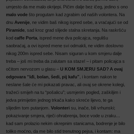
umjesto da me malo okrijepi. Pičim dalje bez ičeg, jedino s ono
malo vode
što progutam kad zgrabim od naših volontera. Na
dnu
Avenije
, ne vidim baš nikog ispred sebe, a vraćajući se od
Piramide
, sad kroz grad slijede stalna skretanja. Na raskršću
kod
caffe Porta
, ispred mene dva policajca, regulišu
saobraćaj, a ovi ispred mene svi odmakli, ne vidim doslovno
nikog 200m ispred sebe. Nisam siguran u kom smjeru dalje
treba – još mi treba da zalutam sa staze! – i pitam policajca s
očitom nervozom u glasu –
U KOM SMJERU SAD? A ovaj
odgovara “Iđi, bolan, šedi, pij kafu”
, i kontam nakon te
neslane šale će mi pokazati pravac, ali ovaj se okrene kolegi,
tražeći smijeh na tu “pošalicu”; usmjerim pogled, zaškiljim i
jedva primijetim jednog trkača kako skreće lijevo, te ga
slijedim tom putanjom.
Volonteri
su, inače, bili vrhunski;
pokazivanje smjera, riječi ohrabrenja, boce vode u zraku…
kad sam prolazio nekim okrepnim stanicama, bodrenje je bilo
toliko moćno, da me bilo stid trenutnog pejsa, i kontam: ma