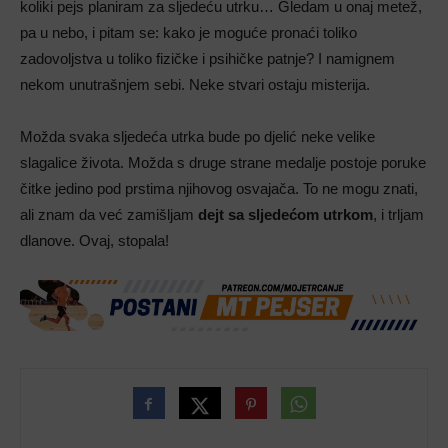
koliki pejs planiram za sljedeću utrku… Gledam u onaj metež,
pa u nebo, i pitam se: kako je moguće pronaći toliko
zadovoljstva u toliko fizičke i psihičke patnje? I namignem
nekom unutrašnjem sebi. Neke stvari ostaju misterija.
Možda svaka sljedeća utrka bude po djelić neke velike
slagalice života. Možda s druge strane medalje postoje poruke
čitke jedino pod prstima njihovog osvajača. To ne mogu znati,
ali znam da već zamišljam
dejt sa sljedećom utrkom
, i trljam
dlanove. Ovaj, stopala!