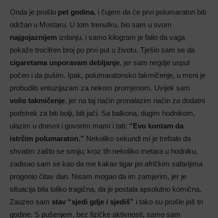
Onda je prošlo
pet godina
, i čujem da će prvi polumaraton biti
održan u Mostaru. U tom trenutku, bio sam u svom
najgojaznijem
izdanju, i samo kilogram je falio da vaga
pokaže trocifren broj po prvi put u životu. Tješio sam se da
cigaretama usporavam debljanje
, jer sam negdje usput
počeo i da pušim. Ipak, polumaratonsko takmičenje, u meni je
probudilo entuzijazam za nekom promjenom. Uvijek sam
volio takmičenje
, jer na taj način pronalazim način za dodatni
podstrek za biti bolji, biti jači. Sa balkona, dugim hodnikom,
ulazim u dnevni i govorim mami i tati:
“Evo kontam da
istrčim polumaraton.”
Nekoliko sekundi mi je trebalo da
shvatim zašto se smiju; kroz tih nekoliko metara u hodniku,
zadisao sam se kao da me kakav tigar po afričkim safarijima
progonio čitav dan. Nisam mogao da im zamjerim, jer je
situacija bila toliko tragična, da je postala apsolutno komična.
Zauzeo sam
stav “sjedi gdje i sjediš”
i tako su prošle još tri
godine. S pušenjem, bez fizičke aktivnosti, samo sam