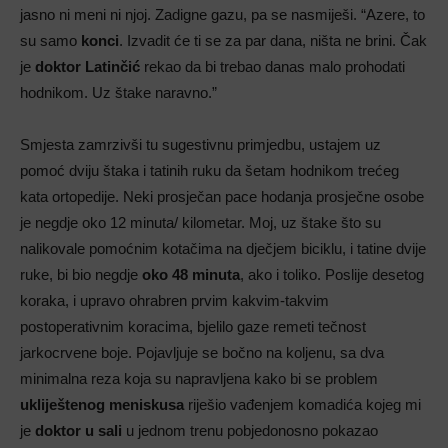
jasno ni meni ni njoj. Zadigne gazu, pa se nasmiješi. “Azere, to
su samo
konci
. Izvadit će ti se za par dana, ništa ne brini. Čak
je
doktor Latinčić
rekao da bi trebao danas malo prohodati
hodnikom. Uz štake naravno.”
Smjesta zamrzivši tu sugestivnu primjedbu, ustajem uz
pomoć dviju štaka i tatinih ruku da šetam hodnikom trećeg
kata ortopedije. Neki prosječan pace hodanja prosječne osobe
je negdje oko 12 minuta/ kilometar. Moj, uz štake što su
nalikovale pomoćnim kotačima na dječjem biciklu, i tatine dvije
ruke, bi bio negdje
oko 48 minuta
, ako i toliko. Poslije desetog
koraka, i upravo ohrabren prvim kakvim-takvim
postoperativnim koracima, bjelilo gaze remeti tečnost
jarkocrvene boje. Pojavljuje se bočno na koljenu, sa dva
minimalna reza koja su napravljena kako bi se problem
ukliještenog meniskusa
riješio vađenjem komadića kojeg mi
je
doktor u sali
u jednom trenu pobjedonosno pokazao