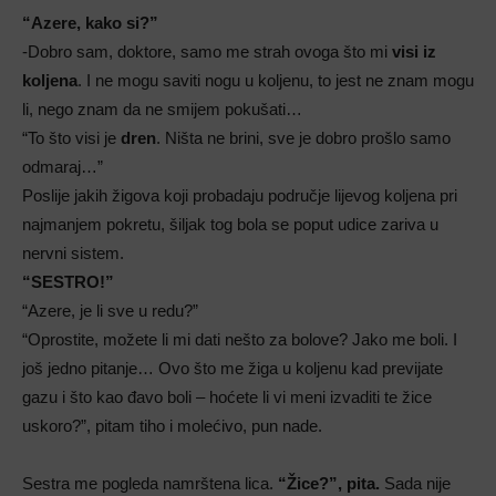
“Azere, kako si?”
-Dobro sam, doktore, samo me strah ovoga što mi
visi iz
koljena
. I ne mogu saviti nogu u koljenu, to jest ne znam mogu
li, nego znam da ne smijem pokušati…
“To što visi je
dren
. Ništa ne brini, sve je dobro prošlo samo
odmaraj…”
Poslije jakih žigova koji probadaju područje lijevog koljena pri
najmanjem pokretu, šiljak tog bola se poput udice zariva u
nervni sistem.
“SESTRO!”
“Azere, je li sve u redu?”
“Oprostite, možete li mi dati nešto za bolove? Jako me boli. I
još jedno pitanje… Ovo što me žiga u koljenu kad previjate
gazu i što kao đavo boli – hoćete li vi meni izvaditi te žice
uskoro?”, pitam tiho i molećivo, pun nade.
Sestra me pogleda namrštena lica.
“Žice?”, pita.
Sada nije