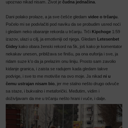
upoznao nikad nisam. Život je
čudna jednačina
.
Dani polako prolaze, a ja sve češće gledam
videe o trčanju
.
Počelo mi se podvlačiti pod naviku da se probudim usred noći
i gledam neko obaranje rekorda u trčanju. Trči
Kipchoge
1:59
izazov, ulazi u cilj, ja emotivniji od njega. Gledam
Letesenbet
Gidey
kako obara ženski rekord na 5k, još kako je komentator
nekakav unesen, približava se finišu, pa ona euforija i sve, ja
ridam suze k’o da ja prelazim onu liniju. Prosto sam zavolio
kidanje granica, i zaista se radujem kada gledam takve
podvige, i sve to me motiviše na ovo moje. Ja nikad
ni u
čemu ustrajan nisam bio
, jer me stalno nešto drugo odvuče
sa staze, i bukvalno i metaforički. Međutim, vidim i
doživljavam da me u trčanju nešto hrani i vuče, i dalje.