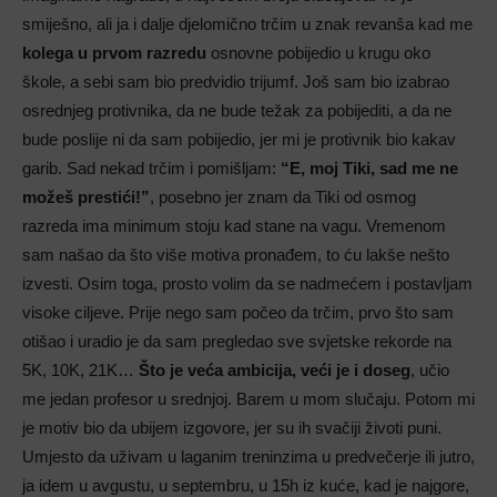
smiješno, ali ja i dalje djelomično trčim u znak revanša kad me
kolega u prvom razredu
osnovne pobijedio u krugu oko
škole, a sebi sam bio predvidio trijumf. Još sam bio izabrao
osrednjeg protivnika, da ne bude težak za pobijediti, a da ne
bude poslije ni da sam pobijedio, jer mi je protivnik bio kakav
garib. Sad nekad trčim i pomišljam:
“E, moj Tiki, sad me ne
možeš prestići!”
, posebno jer znam da Tiki od osmog
razreda ima minimum stoju kad stane na vagu. Vremenom
sam našao da što više motiva pronađem, to ću lakše nešto
izvesti. Osim toga, prosto volim da se nadmećem i postavljam
visoke ciljeve. Prije nego sam počeo da trčim, prvo što sam
otišao i uradio je da sam pregledao sve svjetske rekorde na
5K, 10K, 21K…
Što je veća ambicija, veći je i doseg
, učio
me jedan profesor u srednjoj. Barem u mom slučaju. Potom mi
je motiv bio da ubijem izgovore, jer su ih svačiji životi puni.
Umjesto da uživam u laganim treninzima u predvečerje ili jutro,
ja idem u avgustu, u septembru, u 15h iz kuće, kad je najgore,