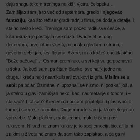
daju snagu tokom treninga na kiši, vjetru, čelopeku…
Zamišljao sam ja to već od septembra, gradio i
njegovao
fantaziju
, kao što režiser gradi radnju filma, pa dodaje detalje, i
stalno nešto kreči. Treninge sam počeo raditi sve češće, a
kilometraža je postajala sve duža. Dvadeset osmog
decembra, prvo čitam vijesti, pa onako gledam u stranu, i
govorim sebi: jao, jesi flegma, Azere, ni da kažeš ono klasično
“Bože sačuvaj”… Osman preminuo, a svi koji su ga poznavali
u šoku. Ja kući sam, pa čitam članke, sve nalik jedne na
druge, i kreću neki neartikulisani zvukovi iz grla.
Mislim se u
sebi:
pa bolan Osmane, ni upoznali se nismo, ni potrkali još, a
ja stalno u glavi zamišljah neko, kao, nadmetanje s tobom, i –
šta sad? Ti otišao? Krenem da pričam prijateljici u glasovnoj o
tome, i samo se razvalim.
Dvije minute
sam ja k’o dijete jecao
van sebe. Malo plačem, malo jecam, malo brišem nos
rukavom. Ni sad ne znam kakav je to spoj emocija bio, ali ja ni
za kim u životu ne znam da sam tako zaplakao, a da ga ni