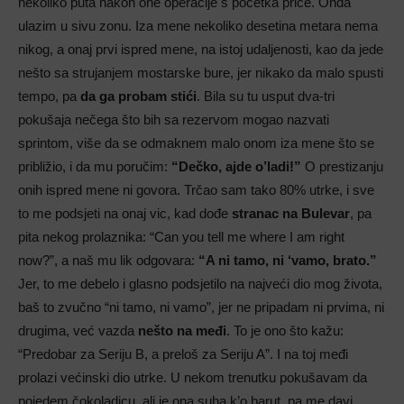
nekoliko puta nakon one operacije s početka priče. Onda
ulazim u sivu zonu. Iza mene nekoliko desetina metara nema
nikog, a onaj prvi ispred mene, na istoj udaljenosti, kao da jede
nešto sa strujanjem mostarske bure, jer nikako da malo spusti
tempo, pa
da ga probam stići
. Bila su tu usput dva-tri
pokušaja nečega što bih sa rezervom mogao nazvati
sprintom, više da se odmaknem malo onom iza mene što se
približio, i da mu poručim:
“Dečko, ajde o’ladi!”
O prestizanju
onih ispred mene ni govora. Trčao sam tako 80% utrke, i sve
to me podsjeti na onaj vic, kad dođe
stranac na Bulevar
, pa
pita nekog prolaznika: “Can you tell me where I am right
now?”, a naš mu lik odgovara:
“A ni tamo, ni ‘vamo, brato.”
Jer, to me debelo i glasno podsjetilo na najveći dio mog života,
baš to zvučno “ni tamo, ni vamo”, jer ne pripadam ni prvima, ni
drugima, već vazda
nešto na međi
. To je ono što kažu:
“Predobar za Seriju B, a preloš za Seriju A”. I na toj međi
prolazi većinski dio utrke. U nekom trenutku pokušavam da
pojedem čokoladicu, ali je ona suha k’o barut, pa me davi,