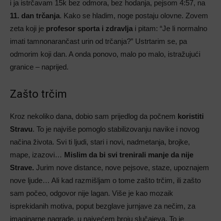
i ja istrčavam 15k bez odmora, bez hodanja, pejsom 4:57, na
11. dan trčanja
. Kako se hladim, noge postaju olovne. Zovem
zeta koji je
profesor sporta i zdravlja
i pitam: “Je li normalno
imati tamnonarančast urin od trčanja?” Ustrtarim se, pa
odmorim koji dan. A onda ponovo, malo po malo, istražujući
granice – naprijed.
Zašto trčim
Kroz nekoliko dana, dobio sam prijedlog da počnem
koristiti
Stravu
. To je najviše pomoglo stabilizovanju navike i novog
načina života. Svi ti ljudi, stari i novi, nadmetanja, brojke,
mape, izazovi…
Mislim da bi svi trenirali manje da nije
Strave.
Jurim nove distance, nove pejsove, staze, upoznajem
nove ljude… Ali kad razmišljam o tome zašto trčim, ili zašto
sam počeo, odgovor nije lagan. Više je kao mozaik
isprekidanih motiva, poput bezglave jurnjave za nečim, za
imaginarne nagrade, u najvećem broju slučajeva. To je