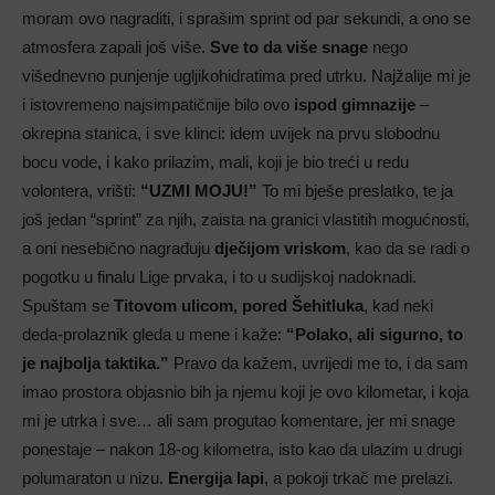
moram ovo nagraditi, i sprašim sprint od par sekundi, a ono se
atmosfera zapali još više.
Sve to da više snage
nego
višednevno punjenje ugljikohidratima pred utrku. Najžalije mi je
i istovremeno najsimpatičnije bilo ovo
ispod gimnazije
–
okrepna stanica, i sve klinci: idem uvijek na prvu slobodnu
bocu vode, i kako prilazim, mali, koji je bio treći u redu
volontera, vrišti:
“UZMI MOJU!”
To mi bješe preslatko, te ja
još jedan “sprint” za njih, zaista na granici vlastitih mogućnosti,
a oni nesebično nagrađuju
dječijom vriskom
, kao da se radi o
pogotku u finalu Lige prvaka, i to u sudijskoj nadoknadi.
Spuštam se
Titovom ulicom, pored Šehitluka
, kad neki
deda-prolaznik gleda u mene i kaže:
“Polako, ali sigurno, to
je najbolja taktika.”
Pravo da kažem, uvrijedi me to, i da sam
imao prostora objasnio bih ja njemu koji je ovo kilometar, i koja
mi je utrka i sve… ali sam progutao komentare, jer mi snage
ponestaje – nakon 18-og kilometra, isto kao da ulazim u drugi
polumaraton u nizu.
Energija lapi
, a pokoji trkač me prelazi.