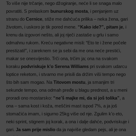
To više nije trčanje, nego džogiranje, neće li se snaga malo
povratiti. S prelaskom
bunurskog mosta
, i penjanjem uz
stranu do
Cernice
, stiže me dahćuća prilika – neka žena, gari
životom, i uskoro je tik pored mene.
“Kako ide?”, pitam je
, i
krenu da izgovori nešto, ali joj riječi zastaše u grlu i samo
odmahnu rukom. Kreću negativne misli: “Eto te i žene počele
prestizati!”, i zareknem se ja sebi da me ona neće prestići,
makar se onesvijestio. Trči ona, trčim ja; ona na svakom
koraku
podvriskuje k’o Serena Williams
pri svakom udarcu
loptice reketom, i stvarno me prisili da držim viši tempo nego
što bih sam mogao. Na
Titovom mostu
, ja smanjim tri
sekunde tempo, ona odmah pređe u blagu prednost, a u meni
proradi ono mostarsko:
“ne’š majke mi, da si još tolika”
, a
ona – sama kost i koža, meščini mast ispod 7%, a ja još
stomačića imam, i sigurno 25kg više od nje. Zgulim k’o eto,
neki sprint, stignem joj korak, a ona i dalje dahće, podvriskuje i
gari.
Ja sam prije mislio
da ja najviše gledam pejs, ali je ona