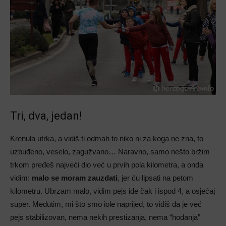
Tri, dva, jedan!
Krenula utrka, a vidiš ti odmah to niko ni za koga ne zna, to
uzbuđeno, veselo, zagužvano… Naravno, samo nešto bržim
trkom pređeš najveći dio već u prvih pola kilometra, a onda
vidim:
malo se moram zauzdati
, jer ću lipsati na petom
kilometru. Ubrzam malo, vidim pejs ide čak i ispod 4, a osjećaj
super. Međutim, mi što smo iole naprijed, to vidiš da je već
pejs stabilizovan, nema nekih prestizanja, nema “hodanja”