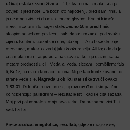
uživaj ostatak svog života…”
I, stvarno na izmaku snaga;
čovjek ispred hotel Era bodri k’o najrođeniji, pred sami finiš, a
ja ne mogu više ni da mu klimnem glavom. Kad bi klimn’o,
meščini da bi mi tu noge i stale.
Jedno 50m pred finiš
,
sklopim sa sobom posljednji pakt dana: ubrzanje, pod svaku
cijenu. Kontam: ubrzat će i ona, ubrzaj i ti! Ako hoće da prije
mene uđe, makar joj zadaj jaku konkurenciju. Ali izgleda da je
ona maksimum rasporedila na čitavu utrku, i ja ulazim sa par
metara prednosti u cilj. Medalja, voda, sjedam i pomišljam: fala
ti, Bože, na ovom komadu betona! Noge kao konfiskovane od
strane veće sile.
Nagrada u obliku statistike zvuči ovako:
1:33:31.
Dok pišem ove brojke, upravo uviđam i simpatičnu
koincidenciju:
palindrom
– rezultat je isti i kad se čita sazada.
Moj prvi polumaraton, moja prva utrka. Da me samo vidi Tiki
sad, ha ha!
Kreće
analiza, anegdotice, rezultati
, gdje se moglo više,