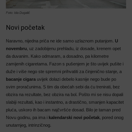
Foto: Ida Dugalić
Novi početak
Naravno, nijedna priča ne ide samo uzlaznom putanjom.
U
novembru
, uz zadobijenu prehladu, iz dosade, krenem opet
da duvanim. Kako odmaram, a dosadno, pa kilometre
zamijenih cigaretama. Fazon s pušenjem je što uvijek pušite i
duže i više nego ste spremni prihvatiti za činjenično stanje, a
bacanje cigara
uvijek dolazi debelo kasnije nego bude po
svim proračunima. S tim da obećah sebi da ću trenirati, bez
obzira na rezultate, bez obzira na bol. Pošto mi se nisu dopali
slabiji rezultati, kao i instantno, a drastično, smanjen kapacitet
pluća, uskoro ih bacam najčvršće dosad. Bilo je taman pred
Novu godinu, pa ima i
kalendarski novi početak
, pored onog
unutarnjeg, intrinzičnog.