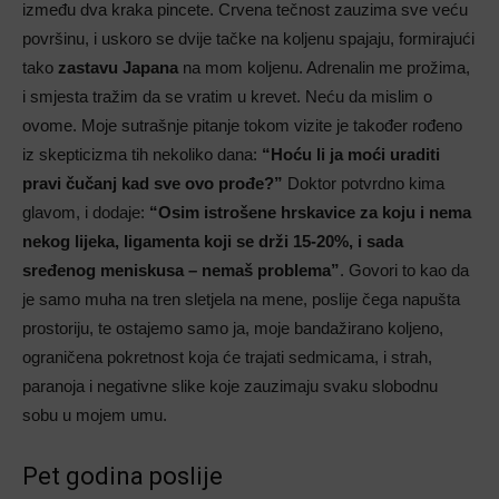
između dva kraka pincete. Crvena tečnost zauzima sve veću
površinu, i uskoro se dvije tačke na koljenu spajaju, formirajući
tako
zastavu Japana
na mom koljenu. Adrenalin me prožima,
i smjesta tražim da se vratim u krevet. Neću da mislim o
ovome. Moje sutrašnje pitanje tokom vizite je također rođeno
iz skepticizma tih nekoliko dana:
“Hoću li ja moći uraditi
pravi čučanj kad sve ovo prođe?”
Doktor potvrdno kima
glavom, i dodaje:
“Osim istrošene hrskavice za koju i nema
nekog lijeka, ligamenta koji se drži 15-20%, i sada
sređenog meniskusa – nemaš problema”
. Govori to kao da
je samo muha na tren sletjela na mene, poslije čega napušta
prostoriju, te ostajemo samo ja, moje bandažirano koljeno,
ograničena pokretnost koja će trajati sedmicama, i strah,
paranoja i negativne slike koje zauzimaju svaku slobodnu
sobu u mojem umu.
Pet godina poslije