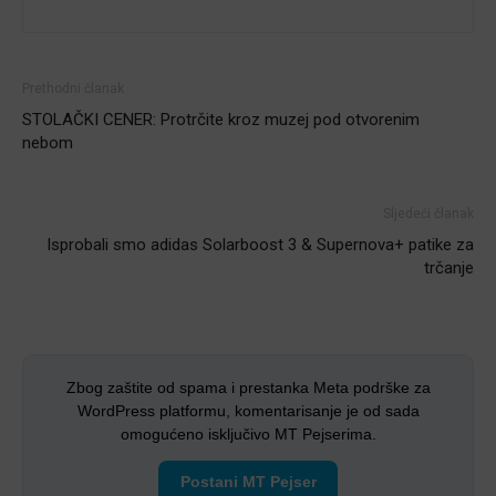
Prethodni članak
STOLAČKI CENER: Protrčite kroz muzej pod otvorenim
nebom
Sljedeći članak
Isprobali smo adidas Solarboost 3 & Supernova+ patike za
trčanje
Zbog zaštite od spama i prestanka Meta podrške za
WordPress platformu, komentarisanje je od sada
omogućeno isključivo MT Pejserima.
Postani MT Pejser