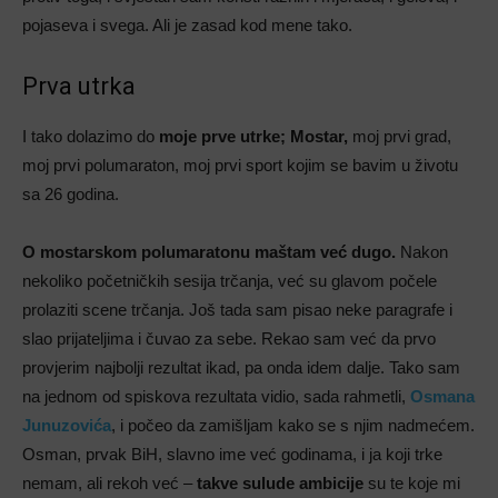
pojaseva i svega. Ali je zasad kod mene tako.
Prva utrka
I tako dolazimo do
moje prve utrke; Mostar,
moj prvi grad,
moj prvi polumaraton, moj prvi sport kojim se bavim u životu
sa 26 godina.
O mostarskom polumaratonu maštam već dugo.
Nakon
nekoliko početničkih sesija trčanja, već su glavom počele
prolaziti scene trčanja. Još tada sam pisao neke paragrafe i
slao prijateljima i čuvao za sebe. Rekao sam već da prvo
provjerim najbolji rezultat ikad, pa onda idem dalje. Tako sam
na jednom od spiskova rezultata vidio, sada rahmetli,
Osmana
Junuzovića
, i počeo da zamišljam kako se s njim nadmećem.
Osman, prvak BiH, slavno ime već godinama, i ja koji trke
nemam, ali rekoh već –
takve sulude ambicije
su te koje mi