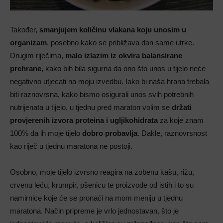
Također,
smanjujem količinu vlakana koju unosim u
organizam
, posebno kako se približava dan same utrke.
Drugim riječima,
malo izlazim iz okvira balansirane
prehrane
, kako bih bila sigurna da ono što unos u tijelo neće
negativno utjecati na moju izvedbu. Iako bi naša hrana trebala
biti raznovrsna, kako bismo osigurali unos svih potrebnih
nutrijenata u tijelo, u tjednu pred maraton volim se
držati
provjerenih izvora proteina i ugljikohidrata
za koje znam
100% da ih moje tijelo
dobro probavlja
. Dakle, raznovrsnost
kao riječ u tjednu maratona ne postoji.
Osobno, moje tijelo izvrsno reagira na zobenu kašu, rižu,
crvenu leću, krumpir, pšenicu te proizvode od istih i to su
namirnice koje će se pronaći na mom meniju u tjednu
maratona. Način pripreme je vrlo jednostavan, što je