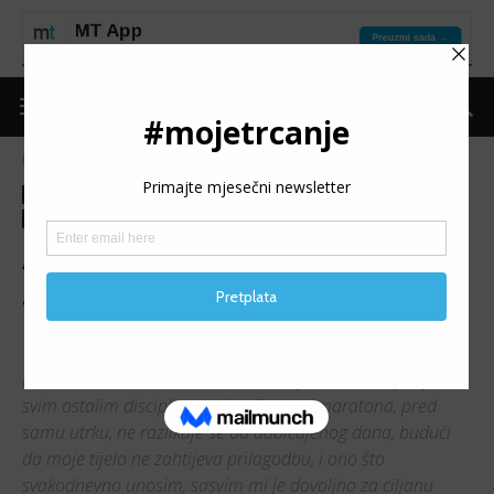
Naslovnica
Kolumne
Dnevnik jednog trkača
Kolumne
Dnevnik jednog trkača
Put do forme
Ishrana/Suplementacija
Trening
ANA ŠTEFULJ / DNEVNIK
JEDNOG TRKAČA: Što jesti
prije maratona?
Način prehrane, odnosno što i kada jedem, kada je riječ o
svim ostalim disciplinama kraćima od maratona, pred
samu utrku, ne razlikuje se od uobičajenog dana, budući
da moje tijelo ne zahtijeva prilagodbu, i ono što
svakodnevno unosim, sasvim mi je dovoljno za ciljanu