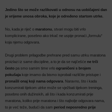
Jedino što se može razlikovati u odnosu na uobičajeni dan
je vrijeme unosa obroka, koje je određeno startom utrke.
No, kada je riječ o
maratonu
, stvari mogu biti vrlo
komplicirane, posebno ako trkač ne uspije pronaći „formulu“
koja njemu odgovara.
Drugi problem prilagodbe prehrane pred samu utrku maratona
proizlazi iz same discipline, a to je da se najčešće
ne trči
često
pa smo samim time vrlo
ograničeni s brojem
pokušaja
koje imamo da bismo isprobali različite pristupe i
pronašli onaj koji nama odgovara
. Naravno, što i kada
konzumirati tijekom utrke može se vježbati tijekom treninga,
posebno onih dužinskih, ali što i kada konzumirati prije
maratona, koliko prije maratona i što najbolje odgovara nama,
to je već teže, budući da sam
period neposredno prije