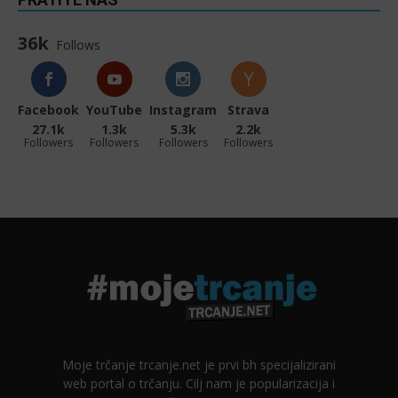
36k
Follows
Facebook
YouTube
Instagram
Strava
27.1k
1.3k
5.3k
2.2k
Followers
Followers
Followers
Followers
Moje trčanje trcanje.net je prvi bh specijalizirani
web portal o trčanju. Cilj nam je popularizacija i