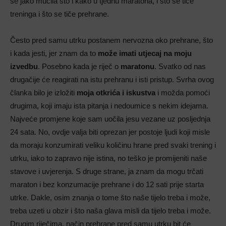
se jako mučila što i kako u tjednu maratona, i što se tiče
treninga i što se tiče prehrane.
Često pred samu utrku postanem nervozna oko prehrane, što
i kada jesti, jer znam da to
može imati utjecaj na moju
izvedbu
. Posebno kada je riječ o
maratonu
. Svatko od nas
drugačije će reagirati na istu prehranu i isti pristup. Svrha ovog
članka bilo je izložiti
moja otkrića i iskustva
i možda pomoći
drugima, koji imaju ista pitanja i nedoumice s nekim idejama.
Najveće promjene koje sam uočila jesu vezane uz posljednja
24 sata. No, ovdje valja biti oprezan jer postoje ljudi koji misle
da moraju konzumirati veliku količinu hrane pred svaki trening i
utrku, iako to zapravo nije istina, no teško je promijeniti naše
stavove i uvjerenja. S druge strane, ja znam da mogu trčati
maraton i bez konzumacije prehrane i do 12 sati prije starta
utrke. Dakle, osim znanja o tome što naše tijelo treba i može,
treba uzeti u obzir i što naša glava misli da tijelo treba i može.
Drugim riječima, način prehrane pred samu utrku bit će