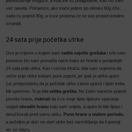
jednostavnije moguće, a količine su prilagođene, kao što sam
već navela. Primjerice, ako inače jedem po obroku 60g riže,
sada ću pojesti 80g, a izvor proteina će se isto proporcionalno
smanjiti.
24 sata prije početka utrke
Ovo je vrijeme u kojem sam
radila najviše grešaka
i vrlo sam
ponosna što sam pronašla način kako se hraniti u posljednjih
24 sata prije utrka. Kao i većina trkača, bila sam uvjerena da
večer prije utrke trebam puno pojesti, jer ipak je utrka ujutro
(uz pretpostavku da je početak utrke zaista ujutro) i tijelo treba
biti spremno. To je bila
velika greška
. Ne želim navečer pojesti
previše hrane,
riskirati
da li će moje tijelo tijekom spavanja
uspjeti
obraditi hranu
koju sam unijela, a ujutro bi bilo lijepo i
doručkovati pred samu utrku.
Puno hrane u malom periodu
,
a poželjno je doći na start utrke bez razmišljanja da li postoji
wc uz stazu.