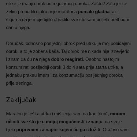
utrke je manji obrok od regularnog obroka. Zašto? Zato jer se
želim probuditi ujutro prije maratona
pomalo gladna
, ali i
sigurna da je moje tijelo obradilo sve što sam unijela prethodni
dan u njega.
Doručak, odnosno posljednji obrok pred utrku je moj uobičajeni
obrok, a to je zobena kaša. Taj obrok me nikada nije iznevjerio
i znam da ću na njega
dobro reagirati
. Osobno nastojim
konzumirati posljednji obrok 3 do 4 sata prije starta utrke, a
jednaku praksu imam i za konzumaciju posljednjeg obroka
prije treninga.
Zaključak
Maraton je teška utrka i mišljenja sam da kao trkač,
moram
učiniti sve što je u mojoj mogućnosti i znanju
, da svoje
tijelo
pripremim za napor kojem ću ga izložiti
. Osobno sam