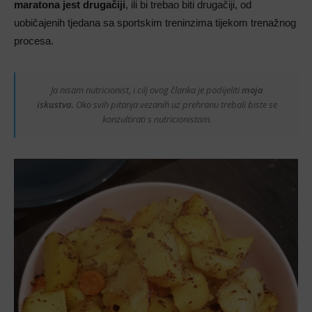
maratona jest drugačiji
, ili bi trebao biti drugačiji, od
uobičajenih tjedana sa sportskim treninzima tijekom trenažnog
procesa.
Ja nisam nutricionist, i cilj ovog članka je podijeliti
moja
iskustva
. Oko svih pitanja vezanih uz prehranu trebali biste se
konzultirati s nutricionistom.