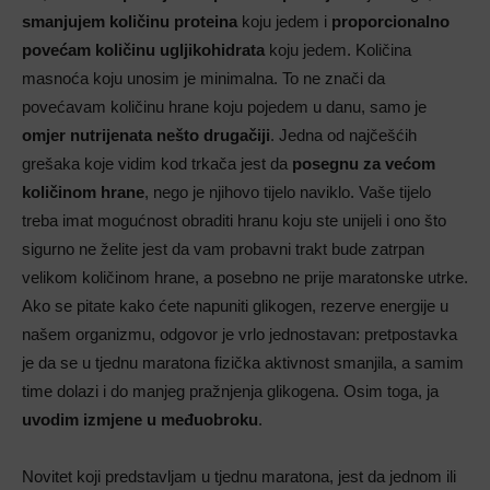
smanjujem količinu proteina
koju jedem i
proporcionalno
povećam količinu ugljikohidrata
koju jedem. Količina
masnoća koju unosim je minimalna. To ne znači da
povećavam količinu hrane koju pojedem u danu, samo je
omjer nutrijenata nešto drugačiji
. Jedna od najčešćih
grešaka koje vidim kod trkača jest da
posegnu za većom
količinom hrane
, nego je njihovo tijelo naviklo. Vaše tijelo
treba imat mogućnost obraditi hranu koju ste unijeli i ono što
sigurno ne želite jest da vam probavni trakt bude zatrpan
velikom količinom hrane, a posebno ne prije maratonske utrke.
Ako se pitate kako ćete napuniti glikogen, rezerve energije u
našem organizmu, odgovor je vrlo jednostavan: pretpostavka
je da se u tjednu maratona fizička aktivnost smanjila, a samim
time dolazi i do manjeg pražnjenja glikogena. Osim toga, ja
uvodim izmjene u međuobroku
.
Novitet koji predstavljam u tjednu maratona, jest da jednom ili