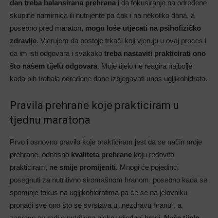
dan treba balansirana prehrana
i da fokusiranje na određene
skupine namirnica ili nutrijente pa čak i na nekoliko dana, a
posebno pred maraton,
mogu loše utjecati na psihofizičko
zdravlje
. Vjerujem da postoje trkači koji vjeruju u ovaj proces i
da im isti odgovara i svakako
treba nastaviti prakticirati ono
što našem tijelu odgovara
. Moje tijelo ne reagira najbolje
kada bih trebala određene dane izbjegavati unos ugljikohidrata.
Pravila prehrane koje prakticiram u
tjednu maratona
Prvo i osnovno pravilo koje prakticiram jest da se način moje
prehrane, odnosno
kvaliteta prehrane
koju redovito
prakticiram,
ne smije promijeniti
. Mnogi će pojedinci
posegnuti za nutritivno siromašnom hranom, posebno kada se
spominje fokus na ugljikohidratima pa će se na jelovniku
pronaći sve ono što se svrstava u „nezdravu hranu“, a
zapravo se radi o nutritivno nisko vrijednoj hrani.
Naše tijelo