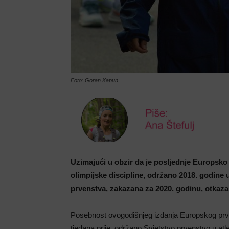
Foto: Goran Kapun
Uzimajući u obzir da je posljednje Europsko p
olimpijske discipline, održano 2018. godine 
prvenstva, zakazana za 2020. godinu, otkaza
Posebnost ovogodišnjeg izdanja Europskog prv
tjedana prije, održano Svjetstvo prvenstvo u atl