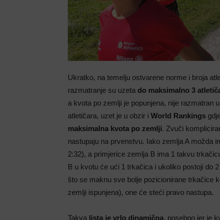
Ukratko, na temelju ostvarene norme i broja atl
razmatranje su uzeta
do maksimalno 3 atletič
a kvota po zemlji je popunjena, nije razmatran u
atletičara, uzet je u obzir i
World Rankings
gdje
maksimalna kvota po zemlji
. Zvuči kompliciran
nastupaju na prvenstvu. Iako zemlja A možda im
2:32), a primjerice zemlja B ima 1 takvu trkačic
B u kvotu će ući 1 trkačica i ukoliko postoji do
što se maknu sve bolje pozicionirane trkačice koj
zemlji ispunjena), one će steći pravo nastupa.
Takva
lista je vrlo dinamična
, posebno jer je k