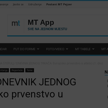
šavanje
Javite se
Udruženje
Postani MT Pejser
NDAR
PUT DO FORME
FOTO/VIDEO
MT TABELE
MT 
A ŠTEFULJ / DNEVNIK JEDNOG TRKAČA: Europsko prvenstvo u atletici (1. dio)
 trčanja
Reportaže
Teme
N
 DNEVNIK JEDNOG
o prvenstvo u