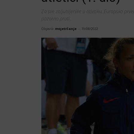
Za sve zaljubljenike u atletiku, Europsko prven
pozorno prati.
Objavio
mojetrčanje
-
19/08/2022