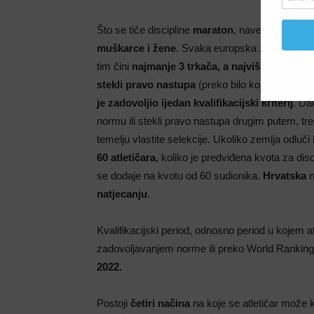
Što se tiče discipline
maraton
, navedena discipl
muškarce i žene
. Svaka europska zemlja mož
tim čini
najmanje 3 trkača, a najviše njih 6
. Va
stekli pravo nastupa
(preko bilo kojeg kvalifika
je zadovoljio ijedan kvalifikacijski kriterij
. Da
normu ili stekli pravo nastupa drugim putem, treć
temelju vlastite selekcije. Ukoliko zemlja odluči 
60 atletičara
, koliko je predviđena kvota za disc
se dodaje na kvotu od 60 sudionika.
Hrvatska
n
natjecanju
.
Kvalifikacijski period, odnosno period u kojem at
zadovoljavanjem norme ili preko World Rankings
2022.
Postoji
četiri načina
na koje se atletičar može kv