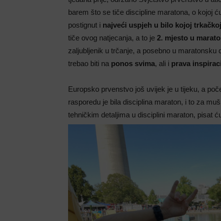
barem što se tiče discipline maratona, o kojoj 
postignut i
najveći uspjeh u bilo kojoj trkačkoj
tiče ovog natjecanja, a to je
2. mjesto u marat
zaljubljenik u trčanje, a posebno u maratonsku
trebao biti na
ponos svima
, ali i
prava inspiraci
Europsko prvenstvo još uvijek je u tijeku, a poč
rasporedu je bila disciplina maraton, i to za m
tehničkim detaljima u disciplini maraton, pisat 