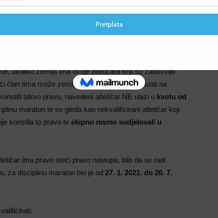
ina je uključivala
individualno i ekipno natjecanje za
F
e imati
točno jedan tim muškaraca i jedan tim žena
, gdje
F
žno je za znati da ukoliko zemlja i
ma dvoje trkača koji su
cijskog kriterija),
treći član stječe pravo nastupa bez da
kle, ukoliko zemlja ima dvoje atletičara koji su zadovoljili
i član tima može zemlja proizvoljno birati i poslati na
koristiti takvo pravo, navedeni atletičar NE ulazi u
kvotu od
iplinu maraton te se gleda kao nekvalificirani atletičar koji
ije koristila to pravo te
ekipno nismo sudjelovali u
letičar ima pravo steći pravo nastupa, bilo da se radi
, za disciplinu maraton bio je od
27. 1. 2021. do 26. 7.
alificirati: