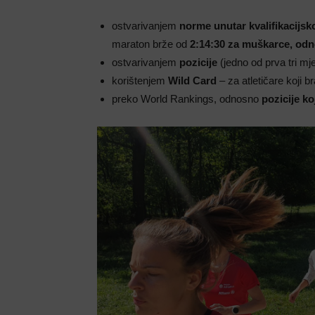
ostvarivanjem
norme unutar kvalifikacijsk
maraton brže od
2:14:30 za muškarce, odn
ostvarivanjem
pozicije
(jedno od prva tri m
korištenjem
Wild Card
– za atletičare koji b
preko World Rankings, odnosno
pozicije koj