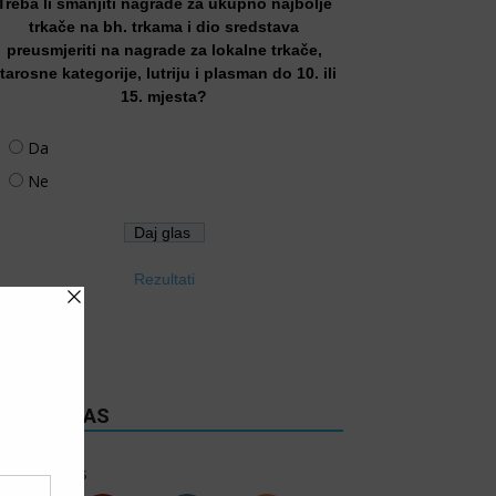
Treba li smanjiti nagrade za ukupno najbolje
trkače na bh. trkama i dio sredstava
preusmjeriti na nagrade za lokalne trkače,
tarosne kategorije, lutriju i plasman do 10. ili
15. mjesta?
Da
Ne
Rezultati
RATITE NAS
6k
Follows