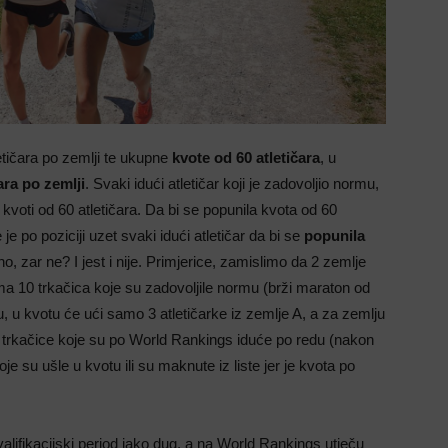
etičara po zemlji te ukupne
kvote od 60 atletičara
, u
ara po zemlji
. Svaki idući atletičar koji je zadovoljio normu,
 kvoti od 60 atletičara. Da bi se popunila kvota od 60
 je po poziciji uzet svaki idući atletičar da bi se
popunila
o, zar ne? I jest i nije. Primjerice, zamislimo da 2 zemlje
a 10 trkačica koje su zadovoljile normu (brži maraton od
u, u kvotu će ući samo 3 atletičarke iz zemlje A, a za zemlju
 2 trkačice koje su po World Rankings iduće po redu (nakon
e su ušle u kvotu ili su maknute iz liste jer je kvota po
valifikacijski period jako dug, a na World Rankings utječu