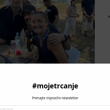
s
P
fikacija
, odnosno što atletičar(ka) treba zadovoljiti da bi u
3