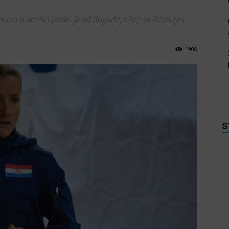
stvo u atletici jedan je od događaja koji se iščekuje i
1908
S