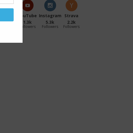
acebook
YouTube
Instagram
Strava
27.1k
1.3k
5.3k
2.2k
ollowers
Followers
Followers
Followers