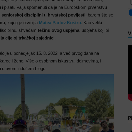
ću i pisati. Valja spomenuti da je na Europskom prvenstvu
 seniorskoj disciplini u hrvatskoj povijesti
, barem što se
onu
, kojeg je osvojila
Matea Parlov Koštro
. Kao veliki
 disciplinu, shvaćam
težinu ovog uspjeha
, uspjeha koji bi
V
ja cijeloj trkačkoj zajednici
.
elo je u ponedjeljak 15. 8. 2022, a već prvog dana na
uškarce i žene. Više o osobnom iskustvu, dojmovima, i
ću u ovom i idućem blogu.
P