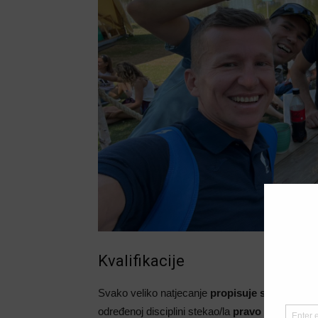
Kvalifikacije
Svako veliko natjecanje
propisuje sustav kvali
određenoj disciplini stekao/la
pravo nastupa
.