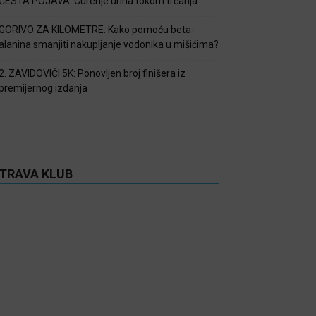
ČESTA POJAVA: Curenje urina tokom trčanja
GORIVO ZA KILOMETRE: Kako pomoću beta-
alanina smanjiti nakupljanje vodonika u mišićima?
2. ZAVIDOVIĆI 5K: Ponovljen broj finišera iz
premijernog izdanja
TRAVA KLUB