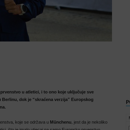
rvenstvo u atletici, i to ono koje uključuje sve
u Berlinu, dok je “skraćena verzija” Europskog
P
na.
enstva, koje se održava u
Münchenu
, jest da je nekoliko
etici, što je imalo utjecaj na samo Europsko prvenstvo,