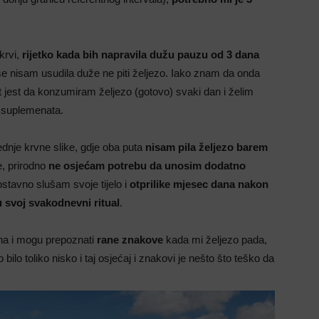
rvi,
rijetko kada bih napravila dužu pauzu od 3 dana
se nisam usudila duže ne piti željezo. Iako znam da onda
st jest da konzumiram željezo (gotovo) svaki dan i želim
m suplemenata.
ednje krvne slike, gdje oba puta
nisam pila željezo barem
e, prirodno
ne osjećam potrebu da unosim dodatno
nostavno slušam svoje tijelo i
otprilike mjesec dana nakon
 svoj svakodnevni ritual
.
na i mogu prepoznati
rane znakove
kada mi željezo pada,
 bilo toliko nisko i taj osjećaj i znakovi je nešto što teško da