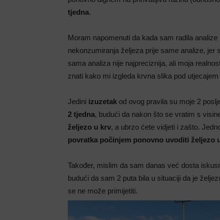
tjedna
.
Moram napomenuti da kada sam radila analize k
nekonzumiranja željeza prije same analize, jer 
sama analiza nije najpreciznija, ali moja realno
znati kako mi izgleda krvna slika pod utjecaje
Jedini
izuzetak
od ovog pravila su moje 2 poslj
2 tjedna
, budući da nakon što se vratim s visin
željezo u krv
, a ubrzo ćete vidjeti i zašto. Jed
povratka počinjem ponovno uvoditi željezo u
Također, mislim da sam danas već dosta iskus
budući da sam 2 puta bila u situaciji da je željezo
se ne može primijetiti.