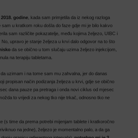
e
2018. godine
, kada sam primjetila da iz nekog razloga
 sam u kratkom roku došla do faze gdje mi je bilo kakvo
jerila sam različite pokazatelje, među kojima željezo, UIBC i
No, upravo je stanje željeza u krvi dalo odgovor na to što
nisko
da se obično u tom slučaju uzima željezo injekcijom,
ula na terapiju tabletama.
ete da uzimam i na tome sam mu zahvalna, jer do danas
toji propisan način podizanja željeza u krvi, gdje se obično
sec dana pauze pa pretraga i onda novi ciklus od mjesec
žda to vrijedi za nekog tko nije trkač, odnosno tko ne
te (s time da prema potrebi mijenjam tablete i kratkoročno
viknuo na jedne), željezo je momentalno palo, a da ga
donju granicu referentnog intervala),
potrebno mi je 3