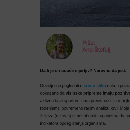
Da li je on uopće mjerljiv? Naravno da jest.
Dovoljno je pogledati u
krvnu sliku
nakon povrat
dokazano da
visinske pripreme imaju pozitiva
aktivno bavi sportom i ima predispoziciju manj
rođenjem), povremeno radim analizu krvi. Moja a
željeza (ne svih) i sposobnosti organizma da pre
indikatora općeg stanja organizma.