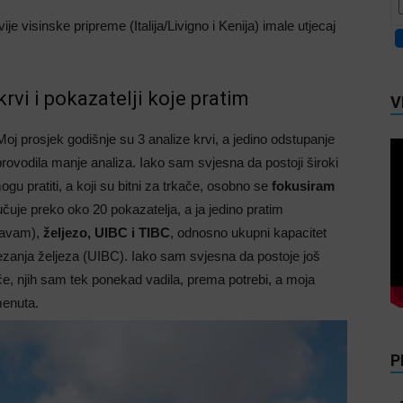
ije visinske pripreme (Italija/Livigno i Kenija) imale utjecaj
rvi i pokazatelji koje pratim
V
Moj prosjek godišnje su 3 analize krvi, a jedino odstupanje
rovodila manje analiza. Iako sam svjesna da postoji široki
gu pratiti, a koji su bitni za trkače, osobno se
fokusiram
učuje preko oko 20 pokazatelja, a ja jedino pratim
davam),
željezo, UIBC i TIBC
, odnosno ukupni kapacitet
ezanja željeza (UIBC). Iako sam svjesna da postoje još
kače, njih sam tek ponekad vadila, prema potrebi, a moja
menuta.
P