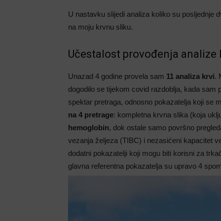
U nastavku slijedi analiza koliko su posljednje dv
na moju krvnu sliku.
Učestalost provođenja analize k
Unazad 4 godine provela sam
11 analiza krvi
. 
dogodilo se tijekom covid razdoblja, kada sam p
spektar pretraga, odnosno pokazatelja koji se mo
na 4 pretrage
: kompletna krvna slika (koja uklj
hemoglobin
, dok ostale samo površno pregle
vezanja željeza (TIBC) i nezasićeni kapacitet v
dodatni pokazatelji koji mogu biti korisni za tr
glavna referentna pokazatelja su upravo 4 spo