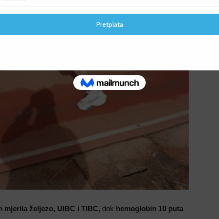
F
F
 mjerila željezo, UIBC i TIBC
, dok
hemoglobin 10 puta