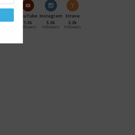
acebook
YouTube
Instagram
Strava
27.1k
1.3k
5.3k
2.2k
ollowers
Followers
Followers
Followers