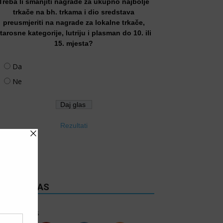
Treba li smanjiti nagrade za ukupno najbolje
trkače na bh. trkama i dio sredstava
preusmjeriti na nagrade za lokalne trkače,
tarosne kategorije, lutriju i plasman do 10. ili
15. mjesta?
Da
Ne
Rezultati
RATITE NAS
6k
Follows