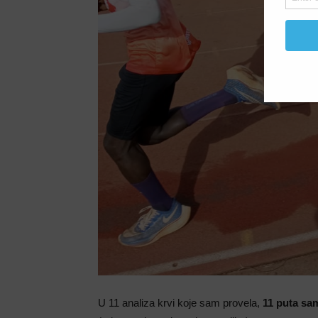
U 11 analiza krvi koje sam provela,
11 puta sam