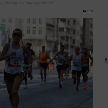
ki performans i stanje organizma?
1677
S