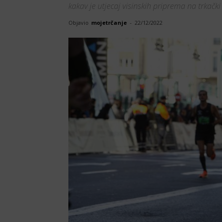
kakav je utjecaj visinskih priprema na trkač
Objavio
mojetrčanje
-
22/12/2022