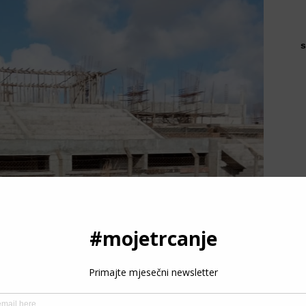
s
P
3