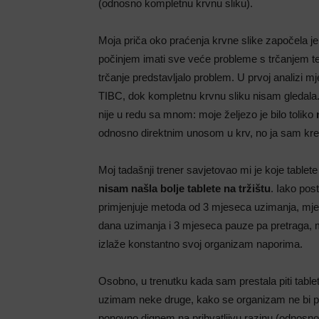
(odnosno kompletnu krvnu sliku).
Moja priča oko praćenja krvne slike započela j
počinjem imati sve veće probleme s trčanjem te
trčanje predstavljalo problem. U prvoj analizi m
TIBC, dok kompletnu krvnu sliku nisam gledala. 
nije u redu sa mnom: moje željezo je bilo toliko
odnosno direktnim unosom u krv, no ja sam kren
Moj tadašnji trener savjetovao mi je koje tabl
nisam našla bolje tablete na tržištu
. Iako pos
primjenjuje metoda od 3 mjeseca uzimanja, mje
dana uzimanja i 3 mjeseca pauze pa pretraga, mo
izlaže konstantno svoj organizam naporima.
Osobno, u trenutku kada sam prestala piti table
uzimam neke druge, kako se organizam ne bi pri
ponovno dignem na prihvatljivu razinu (odnosno 