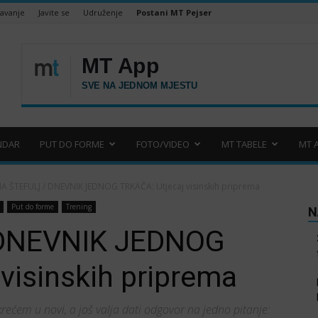
šavanje
Javite se
Udruženje
Postani MT Pejser
NDAR
PUT DO FORME
FOTO/VIDEO
MT TABELE
MT 
A ŠTEFULJ / DNEVNIK JEDNOG TRKAČA: Utjecaj visinskih priprema
Put do forme
Trening
N
 DNEVNIK JEDNOG
visinskih priprema
krećem u novi, a još valja dati odgovor na jedno pitanje: