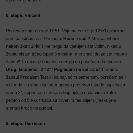
8. etapa: Vincent
Pogledao sam na sat: 11:51. Vrijeme cut off je 12:00 i planirao
sam da istrčim za 10 minuta.
Hoću li stići?
Moj sat vibrira
nakon 1km: 2’48”!
Ne mogu da vjerujem šta vidim, nikad u
životu nisam trčao ispod 3 min/km, a to znači da zaista imamo
šansu!! To mi daje dodatnu energiju da pokušam da ubrzam.
Drugi kilometar: 2’42”! Pogledam na sat 11:57!!
Imamo
šansu!
Predajem Tasuki sa najvećim osmehom, okrećem se i
vidim da je ekipa koju sam upravo pretekao takođe uspjela za
samo 8”, super sam srećan zbog njih, a onda vidim kako
peloton od 50-ak trkača sa crvenim tasukijem (Taskuijem
srama) kreće na pucanj.
9. etapa: Harrisson