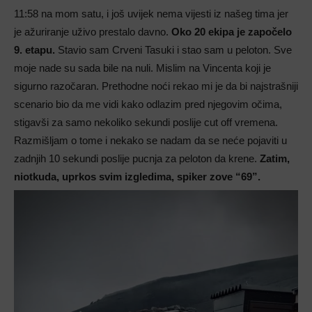
11:58 na mom satu, i još uvijek nema vijesti iz našeg tima jer
je ažuriranje uživo prestalo davno.
Oko 20 ekipa je započelo
9. etapu.
Stavio sam Crveni Tasuki i stao sam u peloton. Sve
moje nade su sada bile na nuli. Mislim na Vincenta koji je
sigurno razočaran. Prethodne noći rekao mi je da bi najstrašniji
scenario bio da me vidi kako odlazim pred njegovim očima,
stigavši za samo nekoliko sekundi poslije cut off vremena.
Razmišljam o tome i nekako se nadam da se neće pojaviti u
zadnjih 10 sekundi poslije pucnja za peloton da krene.
Zatim,
niotkuda, uprkos svim izgledima, spiker zove “69”.