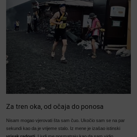
Za tren oka, od očaja do ponosa
Nisam mogao vjerovati šta sam čuo. Ukočio sam se na par
sekundi kao da je vrijeme stalo. Iz mene je izašao istinski
vrisak radosti
. Ljudi me posmatraju kao da sam vidio