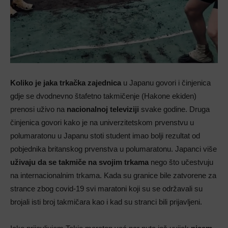
Koliko je jaka trkačka
zajednica
u Japanu govori i činjenica
gdje se dvodnevno štafetno takmičenje (Hakone ekiden)
prenosi uživo na
nacionalnoj televiziji
svake godine.
Druga
činjenica govori kako je na univerzitetskom
prvenstvu u
polumaratonu u Japanu stoti student imao bolji rezultat od
pobjednika britanskog prvenstva u polumaratonu.
Japanci više
uživaju da se takmiče na svojim trkama
nego što učestvuju
na internacionalnim trkama. Kada su granice bile zatvorene za
strance zbog covid-19 svi maratoni koji su se održavali su
brojali isti broj takmičara kao i kad su stranci bili prijavljeni.