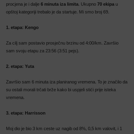
procjena je i dalje
6 minuta iza limita
.
Ukupno
70 ekipa
u
opštoj kategoriji trebalo je da startuje. Mi smo broj 69.
1. etapa: Kengo
Za cilj sam postavio prosječnu brzinu od 4:00/km.
Završio
sam svoju etapu za 23:56 (3:51 pejs).
2. etapa: Yuta
Završio sam 6 minuta iza planiranog vremena. To je značilo da
su ostali morali trčati brže kako bi uspjeli stići prije isteka
vremena.
3. etapa: Harrisson
Moj dio je bio 3 km ceste uz nagib od 8%, 0,5 km valovit, i 1