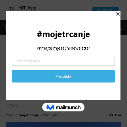
Naslovnica
Moje trčanje
Izdvojeno
Moje trčanje
Izdvojeno
Moje iskustvo
JAPAN: Kako to izgleda
štafetna trka na vulkanskoj
planini Fudži?
Japan, zemlja izlazećeg sunca, se nekako uvijek veže za
vulkan Fudži koji je ujedno i jedan od najljepših vulkana na
svijetu.
Objavio
mojetrčanje
-
19/10/2023
1664