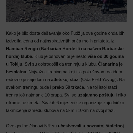
Kako je bilo dosta dešavanja oko Fudžija ove godine onda bih
izdvojila jednu od najinspirativnijih priča mojih prijatelja iz
Namban Rengo
(Barbarian Horde ili na našem Barbarske
horde) kluba
. Klub je osnovan prije nešto
više od 30 godina
u Tokiju
. Svi su dobrodošli da treniraju u klubu.
Članarina je
besplatna.
Najvažniji trening na koji i ja pokušavam da idem
redovno je srijedom na
atletskoj stazi
(Oda Field Yoyogi). Na
svakom treningu bude i
preko 50 trkača
. Na toj istoj stazi
trenira još najmanje 10 grupa. Svi se
uzajamno poštuju
i niko
nikome ne smeta. Svakih 6 mjeseci se organizuje zajedničko
takmičenje između klubova na 5km i 10km na ovoj stazi.
Ove godine članovi NR su
učestvovali u poznatoj štafetnoj