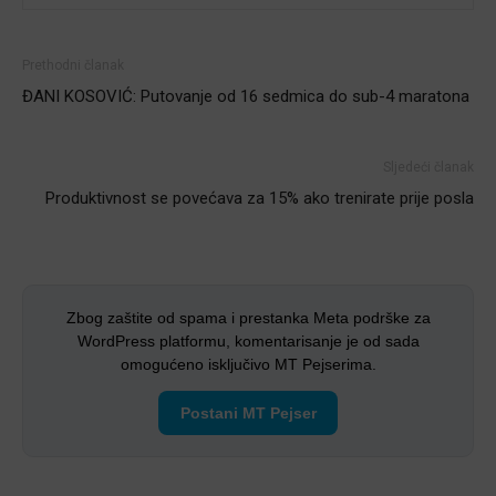
Prethodni članak
ĐANI KOSOVIĆ: Putovanje od 16 sedmica do sub-4 maratona
Sljedeći članak
Produktivnost se povećava za 15% ako trenirate prije posla
Zbog zaštite od spama i prestanka Meta podrške za
WordPress platformu, komentarisanje je od sada
omogućeno isključivo MT Pejserima.
Postani MT Pejser