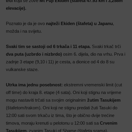
trci
koja se zove
Mt Fuji Ekiden (štafeta 47.93 km i 3,258m
elevacije).
Poznato je da je ovo
najteži Ekiden (štafeta) u Japanu
,
možda i na svijetu.
Svaki tim se sastoji od 6 trkača i 11 etapa.
Svaki trkač trči
dva puta (uzbrdo i nizbrdo)
osim 6. dijela, dio na vrhu. Prva i
zadnje 3 etape (9,10 i 11) je cesta, a dionice od 4 do 8 su
vulkanske staze.
Utrka ima jednu posebnost:
ekstremni vremenski limit (cut
off time) do kraja 8. etape (4 sata). Oni koji stignu na vrijeme
mogu nastaviti trčati sa svojim originalnim
žutim Tasukijem
(štafetom/trakom). Oni koji ne stignu predati žuti Tasuki do
12:00 sati svom trkaču iz tima, što je obično dvije trećine
timova, moraju krenuti u pelotonu u 12:00 sati sa
Crvenim
Tasukijem
, zvanim Tasuki of Shame (štafeta srama).