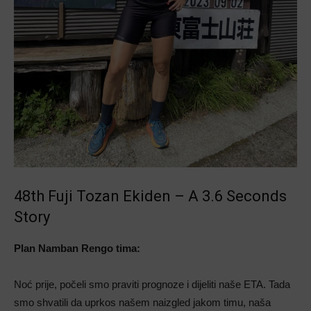
48th Fuji Tozan Ekiden – A 3.6 Seconds
Story
Plan Namban Rengo tima:
Noć prije, počeli smo praviti prognoze i dijeliti naše ETA. Tada
smo shvatili da uprkos našem naizgled jakom timu, naša