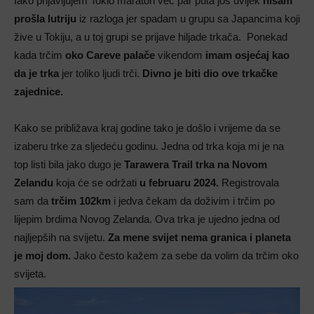
Iako prijavljujem Tokio maraton već par puta još uvijek
nisam
prošla lutriju
iz razloga jer spadam u grupu sa Japancima koji
žive u Tokiju, a u toj grupi se prijave hiljade trkača.
Ponekad
kada trčim
oko Careve palače
vikendom
imam osjećaj kao
da je trka
jer toliko ljudi trči.
Divno je biti dio ove trkačke
zajednice.
Kako se približava kraj godine tako je došlo i vrijeme da se
izaberu trke za sljedeću godinu. Jedna od trka koja mi je na
top listi bila jako dugo je
Tarawera Trail trka na Novom
Zelandu
koja će se održati
u februaru 2024.
Registrovala
sam da
trčim 102km
i jedva čekam da doživim i trčim po
lijepim brdima Novog Zelanda. Ova trka je ujedno jedna od
najljepših na svijetu.
Za mene svijet nema granica i planeta
je moj dom.
Jako često kažem za sebe da volim da trčim oko
svijeta.