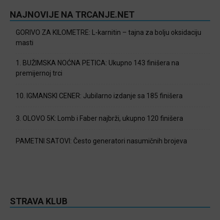
NAJNOVIJE NA TRCANJE.NET
GORIVO ZA KILOMETRE: L-karnitin – tajna za bolju oksidaciju
masti
1. BUŽIMSKA NOĆNA PETICA: Ukupno 143 finišera na
premijernoj trci
10. IGMANSKI CENER: Jubilarno izdanje sa 185 finišera
3. OLOVO 5K: Lomb i Faber najbrži, ukupno 120 finišera
PAMETNI SATOVI: Često generatori nasumičnih brojeva
STRAVA KLUB