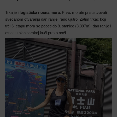
Trka je i
logistička noćna mora
. Prvo, morate prisustvovati
svečanom otvaranju dan ranije, rano ujutro. Zatim trkač koji
trči 6. etapu mora se popeti do 8. stanice (3,397m) dan ranije i
ostati u planinarskoj kući preko noći.