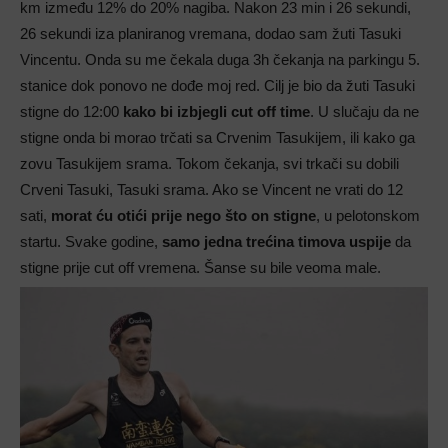
km između 12% do 20% nagiba. Nakon 23 min i 26 sekundi,
26 sekundi iza planiranog vremana, dodao sam žuti Tasuki
Vincentu.
Onda su me čekala duga 3h čekanja na parkingu 5.
stanice dok ponovo ne dođe moj red. Cilj je bio da žuti Tasuki
stigne do 12:00
kako bi izbjegli cut off time
. U slučaju da ne
stigne onda bi morao trčati sa Crvenim Tasukijem, ili kako ga
zovu Tasukijem srama.
Tokom čekanja, svi trkači su dobili
Crveni Tasuki, Tasuki srama.
Ako se Vincent ne vrati do 12
sati,
morat ću otići prije nego što on stigne
, u pelotonskom
startu. Svake godine,
samo jedna trećina timova uspije
da
stigne prije cut off vremena. Šanse su bile veoma male.