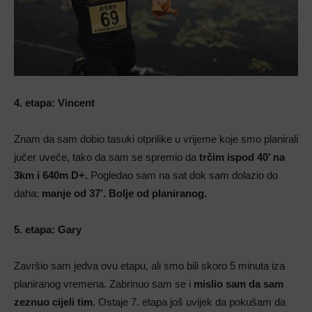
4. etapa: Vincent
Znam da sam dobio tasuki otprilike u vrijeme koje smo planirali
jučer uveče, tako da sam se spremio da
trčim ispod 40’ na
3km i 640m D+.
Pogledao sam na sat dok sam dolazio do
daha:
manje od 37’. Bolje od planiranog.
5. etapa: Gary
Završio sam jedva ovu etapu, ali smo bili skoro 5 minuta iza
planiranog vremena. Zabrinuo sam se i
mislio sam da sam
zeznuo cijeli tim
. Ostaje 7. etapa još uvijek da pokušam da