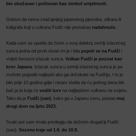
bio obožavan i poštovan kao simbol umjetnosti.
Gotovo da nema značajnijeg japanskog pjesnika, slikara ili
kaligrafa koji u vulkanu Fudži nije pronašao
nadahnuće
.
Kada sam se uputila da živim u ovoj dalekoj zemlji izlazećeg
sunca jedna od prvih stvari mi je i bila
popeti se na Fudži
i
vidjeti famozni izlazak sunca.
Vulkan Fudži
je poznat kao
krov Japana
. Izlazak sunca u zemlji izlazećeg sunca je pa
možete pogoditi najljepši ako ga dočekate na Fudžiju. I to je
bilo prije 10 godina gdje i nisam slutila da ću jednog dana biti
baš ja ta koja će
voditi ture
na najljepšem vulkanu na svijetu.
Tako da je
Fudži (san)
, kako ga u Japanu zovu, postao
moj
drugi dom na ljeto 2023.
Svaki put sam imala privilegiju da doživim drugačiji Fudži
(san).
Sezona traje od 1.6. do 10.9.