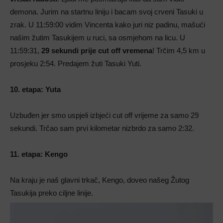
demona. Jurim na startnu liniju i bacam svoj crveni Tasuki u
zrak. U 11:59:00 vidim Vincenta kako juri niz padinu, mašući
našim žutim Tasukijem u ruci, sa osmjehom na licu.
U
11:59:31,
29 sekundi prije cut off vremena
!
Trčim 4,5 km u
prosjeku 2:54. Predajem žuti Tasuki Yuti.
10. etapa: Yuta
Uzbuđen jer smo uspjeli izbjeći cut off vrijeme za samo 29
sekundi.
Trčao sam prvi kilometar nizbrdo za samo 2:32.
11. etapa: Kengo
Na kraju je naš glavni trkač, Kengo, doveo našeg Žutog
Tasukija preko ciljne linije.