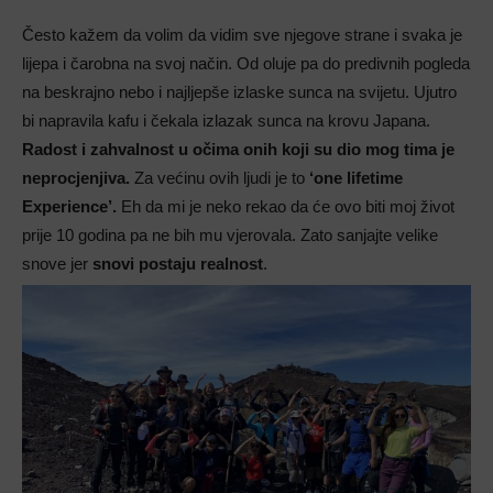
Često kažem da volim da vidim sve njegove strane i svaka je
lijepa i čarobna na svoj način. Od oluje pa do predivnih pogleda
na beskrajno nebo i najljepše izlaske sunca na svijetu. Ujutro
bi napravila kafu i čekala izlazak sunca na krovu Japana.
Radost i zahvalnost u očima onih koji su dio mog tima je
neprocjenjiva.
Za većinu ovih ljudi je to
‘one lifetime
Experience’.
Eh da mi je neko rekao da će ovo biti moj život
prije 10 godina pa ne bih mu vjerovala. Zato sanjajte velike
snove jer
snovi postaju realnost
.