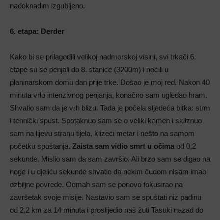
nadoknadim izgubljeno.
6. etapa: Derder
Kako bi se prilagodili velikoj nadmorskoj visini, svi trkači 6.
etape su se penjali do 8. stanice (3200m) i noćili u
planinarskom domu dan prije trke.
Došao je moj red. Nakon 40
minuta vrlo intenzivnog penjanja, konačno sam ugledao hram.
Shvatio sam da je vrh blizu.
Tada je počela sljedeća bitka: strm
i tehnički spust.
Spotaknuo sam se o veliki kamen i skliznuo
sam na lijevu stranu tijela, klizeći metar i nešto na samom
početku spuštanja.
Zaista sam vidio smrt u očima
od 0,2
sekunde. Mislio sam da sam završio. Ali brzo sam se digao na
noge i u djeliću sekunde shvatio da nekim čudom nisam imao
ozbiljne povrede. Odmah sam se ponovo fokusirao na
završetak svoje misije. Nastavio sam se spuštati niz padinu
od 2,2 km za 14 minuta i proslijedio naš žuti Tasuki nazad do