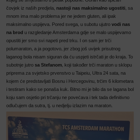
čovjek iz naših predjela,
nastoji nas maksimalno ugostiti
, sa
mnom ima malo problema jer ne jedem gluten, ali ipak
maksimalno uspijeva. Pored svega, u subotu ujutro
vodi nas
na brod
u razgledanje Amsterdama gdje se malo uspijevamo
opustiti jer smo svi napeti pred trku. I on sam jer trči
polumaraton, a ja pogotovo, jer zbog još uvijek prisutnog
laganog bola nisam siguran da ću uspjeti istrčati je do kraja. To
subotnje jutro
sa Stefanom
, koji također trči maraton u sklopu
priprema za svjetsko prvenstvo u Taipeiu, Ultra 24 sata, na
kojem će predstavljati Bosnu i Hercegovinu, trčim 6 kilometara
i testiram kako se ponaša kuk. Bitno mi je bilo da se lagana bol
koju sam osjetio pri trčanju ne povećava i tek tada definitivno
odlučujem da sutra, tj. u nedjelju izlazim na maraton.