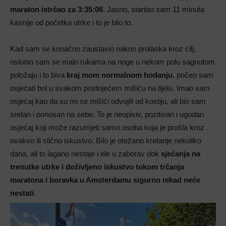
maraton
istrčao za 3:35:06
. Jasno, startao sam 11 minuta
kasnije od početka utrke i to je bilo to.
Kad sam se konačno zaustavio nakon prolaska kroz cilj,
oslonio sam se malo rukama na noge u nekom polu sagnutom
položaju i to biva
kraj mom normalnom hodanju
, počeo sam
osjećati bol u svakom postojećem mišiću na tijelu. Imao sam
osjećaj kao da su mi se mišići odvojili od kostiju, ali bio sam
sretan i ponosan na sebe. To je neopisiv, pozitivan i ugodan
osjećaj koji može razumjeti samo osoba koja je prošla kroz
ovakvo ili slično iskustvo. Bilo je otežano kretanje nekoliko
dana, ali to lagano nestaje i ide u zaborav dok
sjećanja na
trenutke utrke i doživljeno iskustvo tokom trčanja
maratona i boravka u Amsterdamu sigurno nikad neće
nestati
.