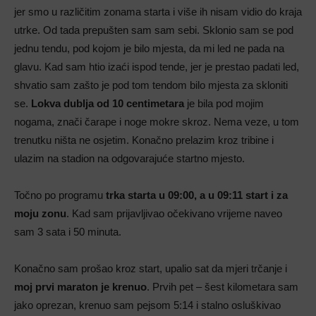
jer smo u različitim zonama starta i više ih nisam vidio do kraja
utrke. Od tada prepušten sam sam sebi. Sklonio sam se pod
jednu tendu, pod kojom je bilo mjesta, da mi led ne pada na
glavu. Kad sam htio izaći ispod tende, jer je prestao padati led,
shvatio sam zašto je pod tom tendom bilo mjesta za skloniti
se.
Lokva dublja od 10 centimetara
je bila pod mojim
nogama, znači čarape i noge mokre skroz. Nema veze, u tom
trenutku ništa ne osjetim. Konačno prelazim kroz tribine i
ulazim na stadion na odgovarajuće startno mjesto.
Točno po programu
trka starta u 09:00, a u 09:11 start i za
moju zonu
. Kad sam prijavljivao očekivano vrijeme naveo
sam 3 sata i 50 minuta.
Konačno sam prošao kroz start, upalio sat da mjeri trčanje i
moj prvi maraton je krenuo
. Prvih pet – šest kilometara sam
jako oprezan, krenuo sam pejsom 5:14 i stalno osluškivao