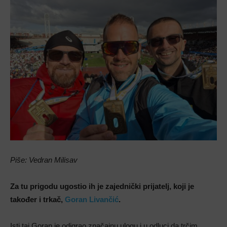
Piše: Vedran Milisav
Za tu prigodu ugostio ih je zajednički prijatelj, koji je
također i trkač,
Goran Livančić
.
Isti taj Goran je odigrao značajnu ulogu i u odluci da trčim