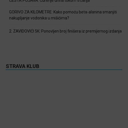
ČESTA POJAVA: Curenje urina tokom trčanja
GORIVO ZA KILOMETRE: Kako pomoću beta-alanina smanjiti
nakupljanje vodonika u mišićima?
2. ZAVIDOVIĆI 5K: Ponovljen broj finišera iz premijernog izdanja
STRAVA KLUB