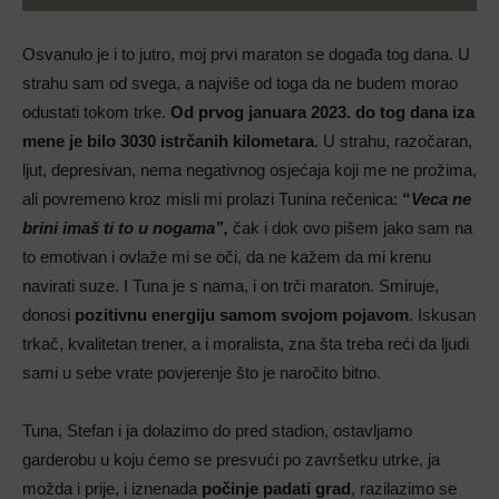
Osvanulo je i to jutro, moj prvi maraton se događa tog dana. U
strahu sam od svega, a najviše od toga da ne budem morao
odustati tokom trke.
Od prvog januara 2023. do tog dana iza
mene je bilo 3030 istrčanih kilometara
. U strahu, razočaran,
ljut, depresivan, nema negativnog osjećaja koji me ne prožima,
ali povremeno kroz misli mi prolazi Tunina rečenica:
“
Veca ne
brini
imaš ti to u nogama”,
čak i dok ovo pišem jako sam na
to emotivan i ovlaže mi se oči, da ne kažem da mi krenu
navirati suze. I Tuna je s nama, i on trči maraton. Smiruje,
donosi
pozitivnu energiju samom svojom pojavom
. Iskusan
trkač, kvalitetan trener, a i moralista, zna šta treba reći da ljudi
sami u sebe vrate povjerenje što je naročito bitno.
Tuna, Stefan i ja dolazimo do pred stadion, ostavljamo
garderobu u koju ćemo se presvući po završetku utrke, ja
možda i prije, i iznenada
počinje padati grad
, razilazimo se