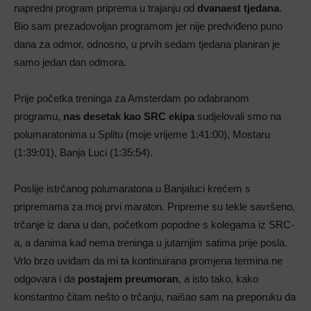
napredni program priprema u trajanju od
dvanaest tjedana
.
Bio sam prezadovoljan programom jer nije predviđeno puno
dana za odmor, odnosno, u prvih sedam tjedana planiran je
samo jedan dan odmora.
Prije početka treninga za Amsterdam po odabranom
programu,
nas desetak kao SRC ekipa
sudjelovali smo na
polumaratonima u Splitu (moje vrijeme 1:41:00), Mostaru
(1:39:01), Banja Luci (1:35:54).
Poslije istrčanog polumaratona u Banjaluci krećem s
pripremama za moj prvi maraton. Pripreme su tekle savršeno,
trčanje iz dana u dan, početkom popodne s kolegama iz SRC-
a, a danima kad nema treninga u jutarnjim satima prije posla.
Vrlo brzo uviđam da mi ta kontinuirana promjena termina ne
odgovara i da
postajem preumoran
, a isto tako, kako
konstantno čitam nešto o trčanju, naišao sam na preporuku da