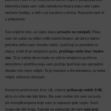
kilometra kada sam vidio nekolicinu trkača kako neki i jako
otežano hodaju, a neki i sa suzama u očima. Razumio sam ih
u potpunosti.
Sve vrijeme trke, uz cijelu stazu
prisutni su navijači
. Pitao
sam se zašto su toliko veliki startni brojevi, ali ubrzo nakon
početka utrke sam shvatio zašto. Ljudi koji su poredani uz
stazu, a bilo ih je neopisivo puno,
pročitaju vaše ima i bodre
vas
. To je zaista divno kada se vidi ta neopisiva pozitivna
atmosfera i podrška koju vam pružaju ljudi koji vas vjerojatno
nikada više neće vidjeti. To je maraton u Amsterdamu, to treba
vidjeti, odnosno doživjeti.
Konačno protrčavam kroz cilj, vrijeme
prikazuje nekih 3:46
,
ali to mi više nije bilo bitno. Bio sam sretan što sam sa svim
tim komplikacijama koje sam si napravio ipak uspio. Sreći
mojoj nije bilo kraja. Kasnije se pokazalo da sam
moj prvi