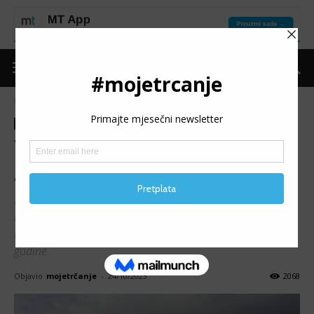
Naslovnica
Moje trčanje
Izdvojeno
Moje trčanje
Izdvojeno
Moje iskustvo
VEDRAN MILISAV: Put do
Amsterdam maratona
Ideja trčanja maratona je nastala poprilično iznenada
negdje početkom 2023. godine kada su se par prijatelja
trkača vratili iz Amsterdama gdje su išli na doček nove
godine.
Objavio
mojetrčanje
-
24/10/2023
2068