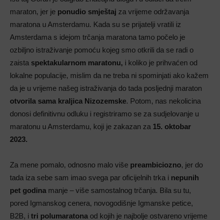
maraton, jer je
ponudio smještaj
za vrijeme održavanja
maratona u Amsterdamu. Kada su se prijatelji vratili iz
Amsterdama s idejom trčanja maratona tamo počelo je
ozbiljno istraživanje pomoću kojeg smo otkrili da se radi o
zaista
spektakularnom maratonu,
i koliko je prihvaćen od
lokalne populacije, mislim da ne treba ni spominjati ako kažem
da je u vrijeme našeg istraživanja do tada posljednji maraton
otvorila sama kraljica Nizozemske
. Potom, nas nekolicina
donosi definitivnu odluku i registriramo se za sudjelovanje u
maratonu u Amsterdamu, koji je zakazan za
15. oktobar
2023.
Za mene pomalo, odnosno malo više
preambiciozno
, jer do
tada iza sebe sam imao svega par oficijelnih trka i
nepunih
pet godina
manje – više samostalnog trčanja. Bila su tu,
pored Igmanskog cenera, novogodišnje Igmanske petice,
B2B, i
tri polumaratona
od kojih je najbolje ostvareno vrijeme