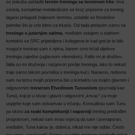
se pokuša uskladiti
termin treninga sa terminom trke
. Ima
smisla, kompletan metabolizam se kroz pripreme za trening
lagano prilagodi željenom terminu, ustabile se fiziološke
potrebe što je vrlo bitno za trkače. Od tada prelazim samo na
treninge u jutarnjim satima
, međutim ostajem u stalnom
kontaktu sa SRC prijateljima i kolegama te kad god je to bilo
moguće trenirao sam s njima, barem smo trčali dijelove
treninga zajedno (uglavnom vikendom). Falilo mi je društvo,
falila su mi druženja i razgovori poslije treninga, iako to nekad
traje samo tokom povratka s treninga kući. Naravno, redovno
sam na temu mojih priprema bio u kontaktu sa mojim glavnim i
odgovornim
trenerom Elvedinom Tunovićem
(poznatiji kao
Tuna), koji je u stvari i glavni i odgovorni „krivac“ za moje
uspjehe koje sam ostvarivao u trčanju. Konsultirao sam Tunu
pa skoro
za svaki kompleksniji i naporniji
trening predviđen
programom, nekad sam imao osjećaj da sam i prenaporan,
međutim, Tuna kakav je, dobrica, nikad me nije odbio. Često
me znao „razočarati“. Naime, ja vidim program predviđa težak