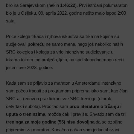
bilo na Sarajevskom (nekih
1:46:22
). Prvi istrčani polumaraton
bio je u Osijeku, 09. aprila 2022. godine nešto malo ispod 2:00
sata.
Priče kolega trkača i njihova iskustva sa trka na kojima su
sudjelovali
pokreću
ne samo mene, nego još nekoliko naših
SRC kolegica i kolega za vrlo intenzivno sudjelovanje u
trkama tokom tog proljeća, ljeta, pa sad slobodno mogu reći i
jeseni ove 2023. godine.
Kada sam se prijavio za maraton u Amsterdamu intenzivno
sam počeo tragati za programom priprema iako sam, kao član
SRC-a, redovno prakticirao sve SRC treninge (utorak,
četvrtak i subota). Pročitao sam
brdo literature o trčanju i
uputa o treninzima
, možda čak i previše. Shvatio sam da
tri
treninga za moje godine (55) nisu dovoljna
da se ozbiljno
pripremim za maraton. Konačno našao sam jedan ubrzani