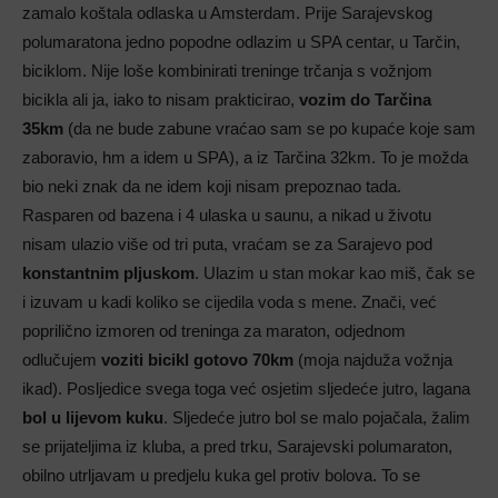
zamalo koštala odlaska u Amsterdam. Prije Sarajevskog
polumaratona jedno popodne odlazim u SPA centar, u Tarčin,
biciklom. Nije loše kombinirati treninge trčanja s vožnjom
bicikla ali ja, iako to nisam prakticirao,
vozim do Tarčina
35km
(da ne bude zabune vraćao sam se po kupaće koje sam
zaboravio, hm a idem u SPA), a iz Tarčina 32km. To je možda
bio neki znak da ne idem koji nisam prepoznao tada.
Rasparen od bazena i 4 ulaska u saunu, a nikad u životu
nisam ulazio više od tri puta, vraćam se za Sarajevo pod
konstantnim pljuskom
. Ulazim u stan mokar kao miš, čak se
i izuvam u kadi koliko se cijedila voda s mene. Znači, već
poprilično izmoren od treninga za maraton, odjednom
odlučujem
voziti bicikl gotovo 70km
(moja najduža vožnja
ikad). Posljedice svega toga već osjetim sljedeće jutro, lagana
bol u lijevom kuku
. Sljedeće jutro bol se malo pojačala, žalim
se prijateljima iz kluba, a pred trku, Sarajevski polumaraton,
obilno utrljavam u predjelu kuka gel protiv bolova. To se