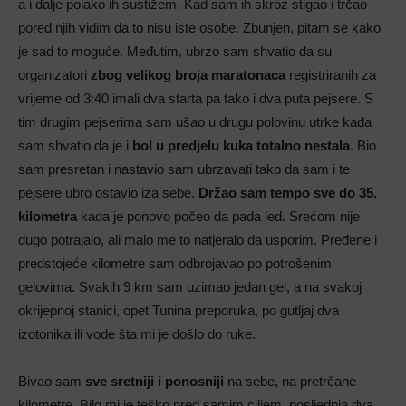
a i dalje polako ih sustižem. Kad sam ih skroz stigao i trčao
pored njih vidim da to nisu iste osobe. Zbunjen, pitam se kako
je sad to moguće. Međutim, ubrzo sam shvatio da su
organizatori
zbog velikog broja maratonaca
registriranih za
vrijeme od 3:40 imali dva starta pa tako i dva puta pejsere. S
tim drugim pejserima sam ušao u drugu polovinu utrke kada
sam shvatio da je i
bol u predjelu kuka totalno nestala
. Bio
sam presretan i nastavio sam ubrzavati tako da sam i te
pejsere ubro ostavio iza sebe.
Držao sam tempo sve do 35.
kilometra
kada je ponovo počeo da pada led. Srećom nije
dugo potrajalo, ali malo me to natjeralo da usporim. Pređene i
predstojeće kilometre sam odbrojavao po potrošenim
gelovima. Svakih 9 km sam uzimao jedan gel, a na svakoj
okrijepnoj stanici, opet Tunina preporuka, po gutljaj dva
izotonika ili vode šta mi je došlo do ruke.
Bivao sam
sve sretniji i ponosniji
na sebe, na pretrčane
kilometre. Bilo mi je teško pred samim ciljem, posljednja dva