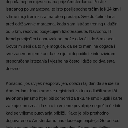
događa nepun mjesec dana prije Amsterdama. Poslije
istrčanog polumaratona, to isto poslijepodne
trčim još 14 km
i
s time moji treninzi za maraton prestaju. Sve do četiri dana
pred održavanje maratona, kada sam istrčao trening u dužini
od 5 km, redovno posjećujem fizioterapeute. Navodno,
IT
bend
povrijeđen i oporavak se može odvući i do 6 mjeseci.
Govorim sebi da to nije moguće, da se to meni ne događa i
sve zanemarujem kao da se nije ni dogodilo te intenziviram
preporučena istezanja i vježbe na često i duže od dva sata
dnevno.
Konačno, još uvijek neoporavljen, dolazi i taj dan da se ide za
Amsterdam. Kada smo se registrirali za trku odlučili smo
ići
avionom
jer smo htjeli biti odmorni za trku, te smo kupili i karte
za koje smo znali da su u to vrijeme povoljnije nego što će biti
kad se vrijeme putovanja približi. Kako je bilo prethodno
dogovareno u Amsterdamu nas dočekuje prijatelja Goran kod
kojeg se smještamo u petak popodne. Goran kao tipičan