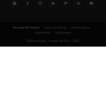
Postani MT Pejser
Uslovi korištenja
Arhiva objava
Impressum
Oglašavanje
© Moje trčanje - trcanje.net 2016 - 2026.