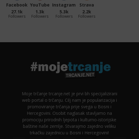
Facebook
YouTube
Instagram
Strava
27.1k
1.3k
5.3k
2.2k
Followers
Followers
Followers
Followers
Moje trčanje trcanje.net je prvi bh specijalizirani
web portal o trčanju. Cilj nam je popularizacija i
promoviranje trčanja prije svega u Bosni i
Hercegovini. Osobit naglasak stavljamo na
promociju prirodnih ljepota i kulturno-istorijske
baštine naše zemlje. Stvarajmo zajedno veliku
trkačku zajednicu u Bosni i Hercegovini!