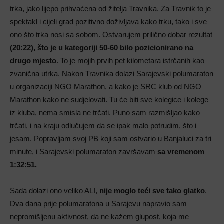
trka, jako lijepo prihvaćena od žitelja Travnika. Za Travnik to je
spektakl i cijeli grad pozitivno doživljava kako trku, tako i sve
ono što trka nosi sa sobom. Ostvarujem prilično dobar rezultat
(20:22), što je u kategoriji 50-60 bilo pozicionirano na
drugo mjesto
. To je mojih prvih pet kilometara istrčanih kao
zvanična utrka. Nakon Travnika dolazi Sarajevski polumaraton
u organizaciji NGO Marathon, a kako je SRC klub od NGO
Marathon kako ne sudjelovati. Tu će biti sve kolegice i kolege
iz kluba, nema smisla ne trčati. Puno sam razmišljao kako
trčati, i na kraju odlučujem da se ipak malo potrudim, što i
jesam. Popravljam svoj PB koji sam ostvario u Banjaluci za tri
minute, i Sarajevski polumaraton završavam
sa vremenom
1:32:51.
Sada dolazi ono veliko ALI,
nije moglo teći sve tako glatko
.
Dva dana prije polumaratona u Sarajevu napravio sam
nepromišljenu aktivnost, da ne kažem glupost, koja me