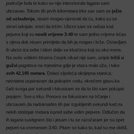
područje bola te kako se nije intenziviralo lagano sam
ubrzavao. Tokom tih prvih kilometara trke sav sam se
ježio
od uzbuđenja
, nisam mogao vjerovati da ću, kako su se
stvari odvijale, moći da trčim. Ubrzo sam se našao kod
pejsera koji su
nosili vrijeme 3:40
te sam jedno vrijeme trčao
s njima dok nisam primijetio da bih ja mogao i brže. Ostavljam
ih ubrzo iza sebe i idem dalje sa trkačima koji su oko mene.
Na ovim velikim trkama čovjek nikad nije sam, uvijek
trčiš u
gužvi
pogotovo na mjestima gdje je staza malo uža, i tako
svih 42,195 metara
. Dolazi sljedeća okrijepna stanica,
neznatno usporavam da pokupim vodu, okrećem glavu ka
čaši svega par sekundi i fokusiram se da to što sam pokupio
popijem. Sve u trku. Ponovo se fokusiram na trčanje i
ubrzavam da nadoknadim tih par izgubljenih sekundi kad na
nekih stotinjak metara ispred sebe vidim pejsere. Odlučim da
ih lagano sustignem što i jesam i tu se razočaram jer su opet
pejseri sa vremenom 3:40. Pitam se kako to, kad su me obišli,