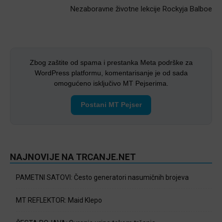
Nezaboravne životne lekcije Rockyja Balboe
Zbog zaštite od spama i prestanka Meta podrške za
WordPress platformu, komentarisanje je od sada
omogućeno isključivo MT Pejserima.
Postani MT Pejser
NAJNOVIJE NA TRCANJE.NET
PAMETNI SATOVI: Često generatori nasumičnih brojeva
MT REFLEKTOR: Maid Klepo