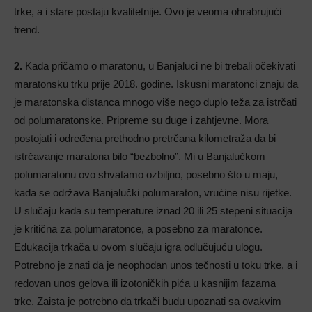
trke, a i stare postaju kvalitetnije. Ovo je veoma ohrabrujući
trend.
2.
Kada pričamo o maratonu, u Banjaluci ne bi trebali očekivati
maratonsku trku prije 2018. godine. Iskusni maratonci znaju da
je maratonska distanca mnogo više nego duplo teža za istrčati
od polumaratonske. Pripreme su duge i zahtjevne. Mora
postojati i određena prethodno pretrčana kilometraža da bi
istrčavanje maratona bilo “bezbolno”. Mi u Banjalučkom
polumaratonu ovo shvatamo ozbiljno, posebno što u maju,
kada se održava Banjalučki polumaraton, vrućine nisu rijetke.
U slučaju kada su temperature iznad 20 ili 25 stepeni situacija
je kritična za polumaratonce, a posebno za maratonce.
Edukacija trkača u ovom slučaju igra odlučujuću ulogu.
Potrebno je znati da je neophodan unos tečnosti u toku trke, a i
redovan unos gelova ili izotoničkih pića u kasnijim fazama
trke. Zaista je potrebno da trkači budu upoznati sa ovakvim