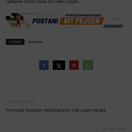
Ljubljane što bi zaista bio veliki uspjeh.
OZNAKE
featured
Prethodni članak
Pomozite budućim trkačima kroz ovih osam koraka
Sljedeći članak