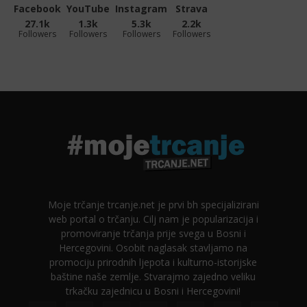
Facebook
YouTube
Instagram
Strava
27.1k
1.3k
5.3k
2.2k
Followers
Followers
Followers
Followers
Moje trčanje trcanje.net je prvi bh specijalizirani
web portal o trčanju. Cilj nam je popularizacija i
promoviranje trčanja prije svega u Bosni i
Hercegovini. Osobit naglasak stavljamo na
promociju prirodnih ljepota i kulturno-istorijske
baštine naše zemlje. Stvarajmo zajedno veliku
trkačku zajednicu u Bosni i Hercegovini!