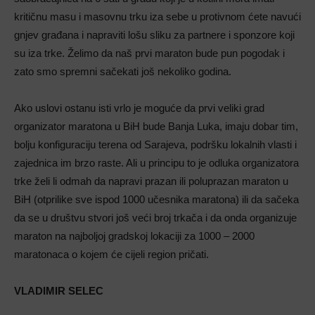
kritičnu masu i masovnu trku iza sebe u protivnom ćete navući
gnjev građana i napraviti lošu sliku za partnere i sponzore koji
su iza trke. Želimo da naš prvi maraton bude pun pogodak i
zato smo spremni sačekati još nekoliko godina.
Ako uslovi ostanu isti vrlo je moguće da prvi veliki grad
organizator maratona u BiH bude Banja Luka, imaju dobar tim,
bolju konfiguraciju terena od Sarajeva, podršku lokalnih vlasti i
zajednica im brzo raste. Ali u principu to je odluka organizatora
trke želi li odmah da napravi prazan ili poluprazan maraton u
BiH (otprilike sve ispod 1000 učesnika maratona) ili da sačeka
da se u društvu stvori još veći broj trkača i da onda organizuje
maraton na najboljoj gradskoj lokaciji za 1000 – 2000
maratonaca o kojem će cijeli region pričati.
VLADIMIR SELEC