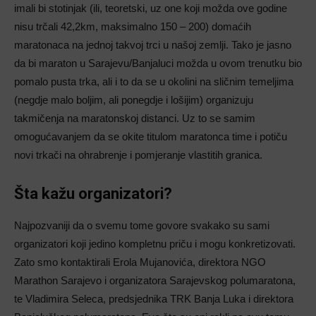
imali bi stotinjak (ili, teoretski, uz one koji možda ove godine
nisu trčali 42,2km, maksimalno 150 – 200) domaćih
maratonaca na jednoj takvoj trci u našoj zemlji. Tako je jasno
da bi maraton u Sarajevu/Banjaluci možda u ovom trenutku bio
pomalo pusta trka, ali i to da se u okolini na sličnim temeljima
(negdje malo boljim, ali ponegdje i lošijim) organizuju
takmičenja na maratonskoj distanci. Uz to se samim
omogućavanjem da se okite titulom maratonca time i potiču
novi trkači na ohrabrenje i pomjeranje vlastitih granica.
Šta kažu organizatori?
Najpozvaniji da o svemu tome govore svakako su sami
organizatori koji jedino kompletnu priču i mogu konkretizovati.
Zato smo kontaktirali Erola Mujanovića, direktora NGO
Marathon Sarajevo i organizatora Sarajevskog polumaratona,
te Vladimira Seleca, predsjednika TRK Banja Luka i direktora