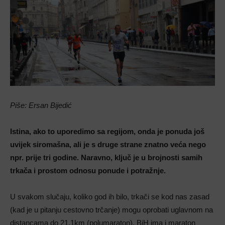
Piše: Ersan Bijedić
Istina, ako to uporedimo sa regijom, onda je ponuda još
uvijek siromašna, ali je s druge strane znatno veća nego
npr. prije tri godine. Naravno, ključ je u brojnosti samih
trkača i prostom odnosu ponude i potražnje.
U svakom slučaju, koliko god ih bilo, trkači se kod nas zasad
(kad je u pitanju cestovno trčanje) mogu oprobati uglavnom na
distancama do 21,1km (polumaraton). BiH ima i maraton