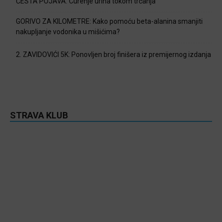
ČESTA POJAVA: Curenje urina tokom trčanja
GORIVO ZA KILOMETRE: Kako pomoću beta-alanina smanjiti
nakupljanje vodonika u mišićima?
2. ZAVIDOVIĆI 5K: Ponovljen broj finišera iz premijernog izdanja
STRAVA KLUB