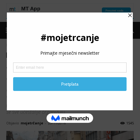
Naslovnica
Moje trčanje
Teme
Moje trčanje
Teme
Je li vrijeme za maraton u
Sarajevu/Banjaluci?
Bosanskohercegovačka trkačka zajednica u posljednje
vrijeme ne raste samo brojnošću rekreativaca koji su
prepoznali ljepotu ovog sporta, nego i novim trkama koje
se sve učestalije organizuju.
Objavio
mojetrčanje
-
23/11/2016
1545