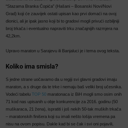
“Stazama Branka Ćopića” (Hašani – Bosanski Novi/Novi
Grad) koji će zauvijek ostati upisan kao prvi domaći na ovoj
dionici, ali je ipak jasno koji bi to gradovi mogli privući ozbiljniji
broj trkača i eventualno napraviti trku značajnijih razmjera na
42,2km.
Upravo maraton u Sarajevu ili Banjaluci je i tema ovog teksta.
Koliko ima smisla?
S jedne strane uočavamo da u regiji svi glavni gradovi imaju
maraton, a s druge da te trke i nemaju baš veliki broj učesnika.
Vodeći tabelu
TOP 50
maratonaca iz BiH mogli smo osim onih
71 kod nas upisanih u obje konkurencije za 2016. godinu (50
muškaraca, 21 žena), ispratiti i još nekih 50-tak muških trkača
– maratonskih finišera koji su imali nešto lošija vremena pa
nisu na ovom popisu. Dakle kad bi se čak i svi oni pojavili,