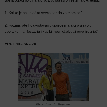
Banjalučkog polumaratona. Evo šta su oni rekli na ovu temu…
1.
Koliko je bh. trkačka scena sazrila za maraton?
2.
Razmišljate li o uvrštavanju dionice maratona u svoju
sportsku manifestaciju i kad bi mogli očekivati prvo izdanje?
EROL MUJANOVIĆ
Olivera Jevtić i Erol Mujanović