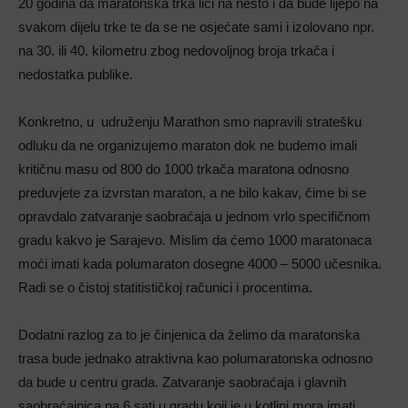
20 godina da maratonska trka liči na nešto i da bude lijepo na
svakom dijelu trke te da se ne osjećate sami i izolovano npr.
na 30. ili 40. kilometru zbog nedovoljnog broja trkača i
nedostatka publike.
Konkretno, u udruženju Marathon smo napravili stratešku
odluku da ne organizujemo maraton dok ne budemo imali
kritičnu masu od 800 do 1000 trkača maratona odnosno
preduvjete za izvrstan maraton, a ne bilo kakav, čime bi se
opravdalo zatvaranje saobraćaja u jednom vrlo specifičnom
gradu kakvo je Sarajevo. Mislim da ćemo 1000 maratonaca
moći imati kada polumaraton dosegne 4000 – 5000 učesnika.
Radi se o čistoj statitističkoj računici i procentima.
Dodatni razlog za to je činjenica da želimo da maratonska
trasa bude jednako atraktivna kao polumaratonska odnosno
da bude u centru grada. Zatvaranje saobraćaja i glavnih
saobraćajnica na 6 sati u gradu koji je u kotlini mora imati