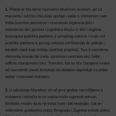
1.
Pitanje je šta tačno nazivamo trkačkom scenom, jer za
masovnu i održivu trku koja opstaje i raste s vremenom vam
treba izuzetno posvećen i vizionarski organizacijski i
volonterski tim, javnost i zajednica trkača iz BiH i regiona,
finansijska podrška partnera iz privatnog sektora i svaki vid
podrške partnera iz javnog sektora (od finansija do policije i
lokalnih vlasti koje trebaju podržati projekat). Sva 4 navedena
elementa moraju biti zrela, spremna i uvezana ako želite
odličnu maratonsku trku. Trenutno, što se tiče Sarajeva svaka
od navedenih stavki bi trebalo da dodatno napreduje za jedan
dobar i masovan maraton.
2.
U udruženju Marathon mi od prve godine razmišljamo o
maratonu i tehnički to se zaista može napraviti odmah.
Međutim mislim da tu ne treba žuriti i biti nestrpljiv, čak je i
milionskim gradovima poput Beograda i Zagreba trebalo preko