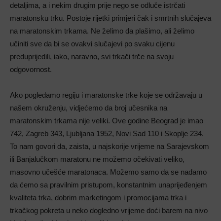
detaljima, a i nekim drugim prije nego se odluče istrčati
maratonsku trku. Postoje rijetki primjeri čak i smrtnih slučajeva
na maratonskim trkama. Ne želimo da plašimo, ali želimo
učiniti sve da bi se ovakvi slučajevi po svaku cijenu
preduprijedili, iako, naravno, svi trkači trče na svoju
odgovornost.
Ako pogledamo regiju i maratonske trke koje se održavaju u
našem okruženju, vidjećemo da broj učesnika na
maratonskim trkama nije veliki. Ove godine Beograd je imao
742, Zagreb 343, Ljubljana 1952, Novi Sad 110 i Skoplje 234.
To nam govori da, zaista, u najskorije vrijeme na Sarajevskom
ili Banjalučkom maratonu ne možemo očekivati veliko,
masovno učešće maratonaca. Možemo samo da se nadamo
da ćemo sa pravilnim pristupom, konstantnim unaprijeđenjem
kvaliteta trka, dobrim marketingom i promocijama trka i
trkačkog pokreta u neko dogledno vrijeme doći barem na nivo