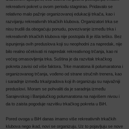
rekreativni pokret u ovom periodu stagnirao. Pridavalo se
relativno malo pažnje organizovanoj edukaciji trkača, kao i
razvijanju rekreativnih trkačkih klubova. Organizatori trka se
nisu trudili da obogaćuju ponudu, povezivanje između trka i
rekreativnih trkačkih klubova nije postojala ili je išla teško. Bez
ispunjenja ovih preduslova koji su neophodni za napredak, nije
bilo realno očekivati ni napredak rekreativnog trčanja, kao ni
većeg omasovljenja trka. Suština je da razvitak trkačkog
pokreta zavisi od više faktora. Trke maratona ili polumaratona i
organizovanog trčanja, vođeno od strane stručnih trenera, kao
i saradnje između trka/gradova koji ih organizuju su najvažniji
preduslovi. Moram se pohvaliti da je saradnja između
Sarajevskog i Banjalučkog polumaratona na najvišem nivou i
da to zaista pogoduje razvitku trkačkog pokreta u BiH.
Pored ovoga u BiH danas imamo više rekreativnih trkačkih
klubova nego ikad, novi se organizuju. Uz to pojavljuju se nove