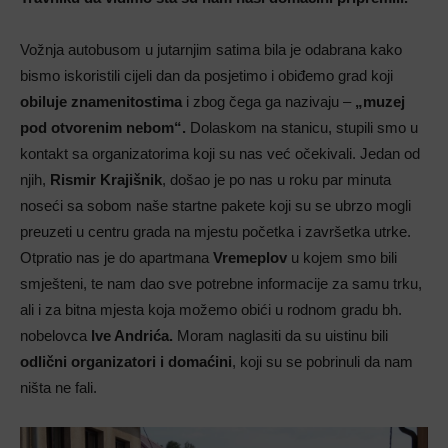
Vožnja autobusom u jutarnjim satima bila je odabrana kako
bismo iskoristili cijeli dan da posjetimo i obiđemo grad koji
obiluje znamenitostima
i zbog čega ga nazivaju –
„muzej
pod otvorenim nebom“.
Dolaskom na stanicu, stupili smo u
kontakt sa organizatorima koji su nas već očekivali. Jedan od
njih,
Rismir Krajišnik
, došao je po nas u roku par minuta
noseći sa sobom naše startne pakete koji su se ubrzo mogli
preuzeti u centru grada na mjestu početka i završetka utrke.
Otpratio nas je do apartmana
Vremeplov
u kojem smo bili
smješteni, te nam dao sve potrebne informacije za samu trku,
ali i za bitna mjesta koja možemo obići u rodnom gradu bh.
nobelovca
Ive Andrića.
Moram naglasiti da su uistinu bili
odlični organizatori i domaćini
, koji su se pobrinuli da nam
ništa ne fali.