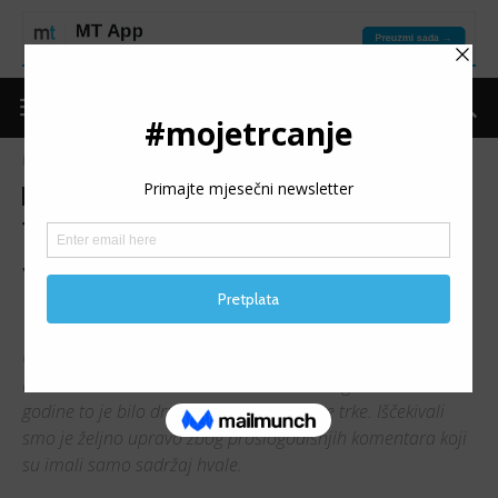
Naslovnica
Moje trčanje
Reportaže
Moje trčanje
Reportaže
Travnik noćna utrka: Mnogo
više od trčanja samo 5
kilometara
Od tima Moje trčanje - trcanje.net dugo očekivana Noćna
utrka u Travniku održala se 26. 08. 2017. godine. Ove
godine to je bilo drugo izdanje navedene trke. Iščekivali
smo je željno upravo zbog prošlogodišnjih komentara koji
su imali samo sadržaj hvale.