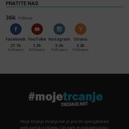
PRATITE NAS
36k
Follows
Facebook
YouTube
Instagram
Strava
27.1k
1.3k
5.3k
2.2k
Followers
Followers
Followers
Followers
Moje trčanje trcanje.net je prvi bh specijalizirani
web portal o trčanju. Cilj nam je popularizacija i