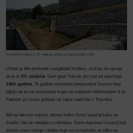
Travnička tvrđava iz 15. stoljeća, jedna od najočuvanijih u BiH.
Užitak je bilo prošetati i razgledati tvrđavu, za koju se vjeruje
da je iz
XV. stoljeća
. Sam grad Travnik prvi put se spominje
1464. godine
. Te godine osmanski povjesničar Dursun-beg
bilježi da su se osmanske trupe sa sultanom Mehmedom II el-
Fatihom pri svom pohodu na Jajce zadržale u Travniku.
Biti na takvom mjestu, donosi toliko živući osjećaj kako se
živjelo i šta se odvijalo u zidinama. Tome doprinosi i muzej koji
donosi stare nošnje i alatke koje su se koristile, te slike sa