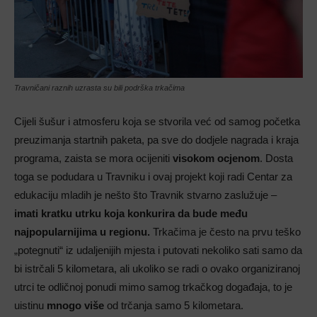
Travničani raznih uzrasta su bili podrška trkačima
Cijeli šušur i atmosferu koja se stvorila već od samog početka
preuzimanja startnih paketa, pa sve do dodjele nagrada i kraja
programa, zaista se mora ocijeniti
visokom ocjenom
. Dosta
toga se podudara u Travniku i ovaj projekt koji radi Centar za
edukaciju mladih je nešto što Travnik stvarno zaslužuje –
imati kratku utrku koja konkurira da bude među
najpopularnijima u regionu.
Trkačima je često na prvu teško
„potegnuti“ iz udaljenijih mjesta i putovati nekoliko sati samo da
bi istrčali 5 kilometara, ali ukoliko se radi o ovako organiziranoj
utrci te odličnoj ponudi mimo samog trkačkog događaja, to je
uistinu
mnogo više
od trčanja samo 5 kilometara.