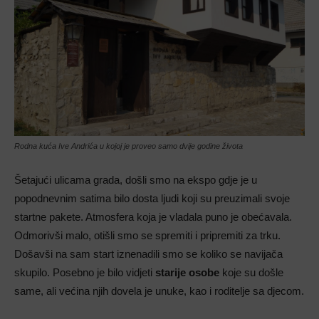
Rodna kuća Ive Andrića u kojoj je proveo samo dvije godine života
Šetajući ulicama grada, došli smo na ekspo gdje je u
popodnevnim satima bilo dosta ljudi koji su preuzimali svoje
startne pakete. Atmosfera koja je vladala puno je obećavala.
Odmorivši malo, otišli smo se spremiti i pripremiti za trku.
Došavši na sam start iznenadili smo se koliko se navijača
skupilo. Posebno je bilo vidjeti
starije osobe
koje su došle
same, ali većina njih dovela je unuke, kao i roditelje sa djecom.