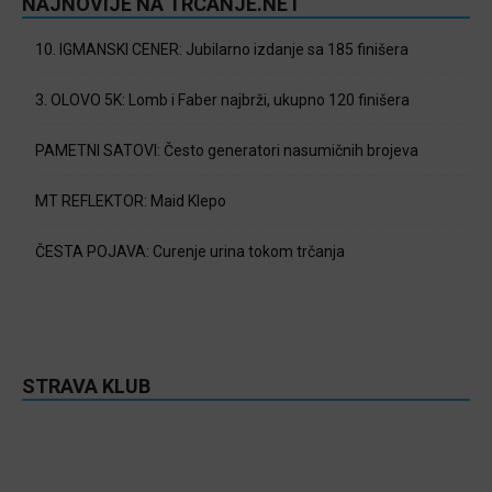
NAJNOVIJE NA TRCANJE.NET
10. IGMANSKI CENER: Jubilarno izdanje sa 185 finišera
3. OLOVO 5K: Lomb i Faber najbrži, ukupno 120 finišera
PAMETNI SATOVI: Često generatori nasumičnih brojeva
MT REFLEKTOR: Maid Klepo
ČESTA POJAVA: Curenje urina tokom trčanja
STRAVA KLUB