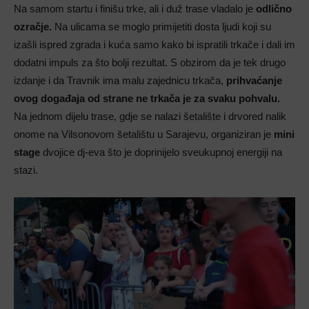
Na samom startu i finišu trke, ali i duž trase vladalo je
odlično
ozračje.
Na ulicama se moglo primijetiti dosta ljudi koji su
izašli ispred zgrada i kuća samo kako bi ispratili trkače i dali im
dodatni impuls za što bolji rezultat. S obzirom da je tek drugo
izdanje i da Travnik ima malu zajednicu trkača,
prihvaćanje
ovog događaja od strane ne trkača je za svaku pohvalu.
Na jednom dijelu trase, gdje se nalazi šetalište i drvored nalik
onome na Vilsonovom šetalištu u Sarajevu, organiziran je
mini
stage
dvojice dj-eva što je doprinijelo sveukupnoj energiji na
stazi.