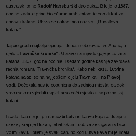
australski princ
Rudolf Habsburški
dao dukat. Bilo je to
1887.
godine kada je princ bio očaran ambijentom te dao dukat za
obnovu kafane. Ubrzo se nakon toga naziva i „Rudolfova
kafana“.
Taj dio grada najbolje opisuje i donosi nobelovac Ivo Andrić, u
djelu
„Travnička kronika“.
Upravo na mjestu gdje je Lutvina
kafana, 1807. godine počinje, i sedam godine kasnije završava
radnja romana „Travnička kronika“. Kako neki kažu, Lutvina
kafana nalazi se na najljepšem dijelu Travnika – na
Plavoj
vodi
. Dočekala nas je popunjena do zadnjeg mjesta, pa dok
smo malo razgledali uspjeli smo naći mjesto u najpoznatijoj
kafani.
I sada, kao i prije, pri narudžbi Lutvine kahve koja se dobije u
džezvi, kraj nje fildžan, rahat lokum, dobiva se cigara i šibica.
Volim kavu, i pijem je svaki dan, no kod Lutve kava mi je imala