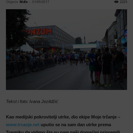
Objavio
Niđo
-
01/09/2017
2225
Tekst i foto: Ivana Jezildžić
Kao medijski pokrovitelji utrke, dio ekipe Moje trčanje –
www.trcanje.net
uputio se na sam dan utrke prema
Travniku da vidimo šta su nam naši domaćini pripremili.