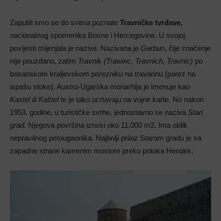
Zaputili smo se do svima poznate
Travničke tvrđave,
nacionalnog spomenika Bosne i Hercegovine. U svojoj
povijesti mijenjala je nazive. Nazivana je
Garbun
, čije značenje
nije pouzdano, zatim
Travnik (Trawinc, Travnich, Travnic)
po
bosanskom kraljevskom porezniku na travarinu (porez na
ispašu stoke). Austro-Ugarska monarhija je imenuje kao
Kastel ili Kaštel
te je tako ucrtavaju na vojne karte. No nakon
1953. godine, u turističke svrhe, jednostavno se naziva
Stari
grad.
Njegova površina iznosi oko 11.000 m2. Ima oblik
nepravilnog petougaonika. Najbolji prilaz Starom gradu je sa
zapadne strane kamenim mostom preko potoka Hendek.