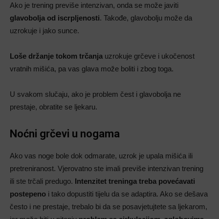
Ako je trening previše intenzivan, onda se može javiti
glavobolja od iscrpljenosti
. Takođe, glavobolju može da
uzrokuje i jako sunce.
Loše držanje tokom trčanja
uzrokuje grčeve i ukočenost
vratnih mišića, pa vas glava može boliti i zbog toga.
U svakom slučaju, ako je problem čest i glavobolja ne
prestaje, obratite se ljekaru.
Noćni grčevi u nogama
Ako vas noge bole dok odmarate, uzrok je upala mišića ili
pretreniranost. Vjerovatno ste imali previše intenzivan trening
ili ste trčali predugo.
Intenzitet treninga treba povećavati
postepeno
i tako dopustiti tijelu da se adaptira. Ako se dešava
često i ne prestaje, trebalo bi da se posavjetujtete sa ljekarom,