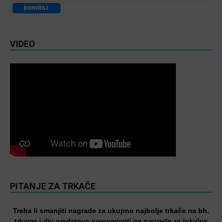
VIDEO
PITANJE ZA TRKAČE
Treba li smanjiti nagrade za ukupno najbolje trkače na bh.
trkama i dio sredstava preusmjeriti na nagrade za lokalne