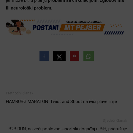
jer može biti u pitanju
problem sa cirkulacijom, zglobovima
ili neurološki problem
.
Prethodni članak
HAMBURG MARATON: Twist and Shout na ivici plave linije
Sljedeći članak
B2B RUN, najveći poslovno-sportski događaj u BiH, pridružuje