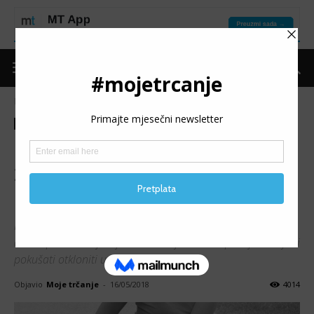
Naslovnica
Put do forme
Povrede
Put do forme
Povrede
Upala mišića, vrtoglavica,
žuljevi… problemi koje
možete lako riješiti
Male smetnje tokom ili bolovi nakon trčanja – trkačima
dobro poznati osjećaji. Potrebno je obratiti pažnju na njih i
pokušati otkloniti uzroke.
Objavio
Moje trčanje
-
16/05/2018
4014