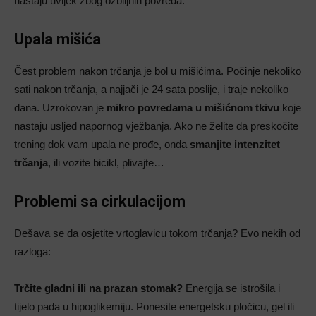
nastaju uvijek zbog ozbiljnih povreda.
Upala mišića
Čest problem nakon trčanja je bol u mišićima. Počinje nekoliko
sati nakon trčanja, a najjači je 24 sata poslije, i traje nekoliko
dana. Uzrokovan je
mikro povredama u mišićnom tkivu
koje
nastaju usljed napornog vježbanja. Ako ne želite da preskočite
trening dok vam upala ne prođe, onda
smanjite intenzitet
trčanja
, ili vozite bicikl, plivajte…
Problemi sa cirkulacijom
Dešava se da osjetite vrtoglavicu tokom trčanja? Evo nekih od
razloga:
Trčite gladni ili na prazan stomak?
Energija se istrošila i
tijelo pada u hipoglikemiju. Ponesite energetsku pločicu, gel ili