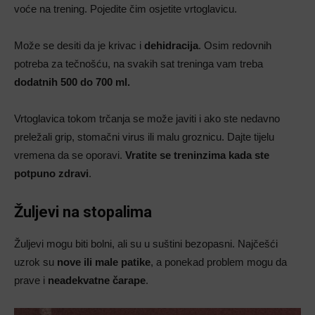
voće na trening. Pojedite čim osjetite vrtoglavicu.
Može se desiti da je krivac i
dehidracija
. Osim redovnih
potreba za tečnošću, na svakih sat treninga vam treba
dodatnih 500 do 700 ml.
Vrtoglavica tokom trčanja se može javiti i ako ste nedavno
preležali grip, stomačni virus ili malu groznicu. Dajte tijelu
vremena da se oporavi.
Vratite se treninzima kada ste
potpuno zdravi
.
Žuljevi na stopalima
Žuljevi mogu biti bolni, ali su u suštini bezopasni. Najčešći
uzrok su
nove ili male patike
, a ponekad problem mogu da
prave i
neadekvatne čarape
.