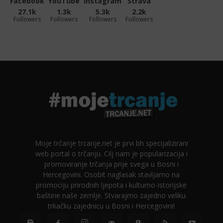
Facebook
YouTube
Instagram
Strava
27.1k
1.3k
5.3k
2.2k
Followers
Followers
Followers
Followers
Moje trčanje trcanje.net je prvi bh specijalizirani
web portal o trčanju. Cilj nam je popularizacija i
promoviranje trčanja prije svega u Bosni i
Hercegovini. Osobit naglasak stavljamo na
promociju prirodnih ljepota i kulturno-istorijske
baštine naše zemlje. Stvarajmo zajedno veliku
trkačku zajednicu u Bosni i Hercegovini!