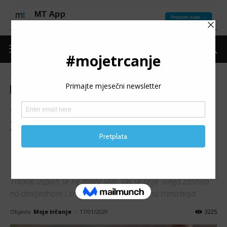
Naslovnica
Put do forme
Trening
Put do forme
Trening
SA NOVIM PLANOM U
2020. GODINU: Dosljednim
pristupom do trkačkog
uspjeha
Trkački uspjeh se ne može siliti. On se prije svega zasniva
na dosljednom i smirenom pristupu planu treniranja.
Objavio
Moje trčanje
-
17/01/2020
3225