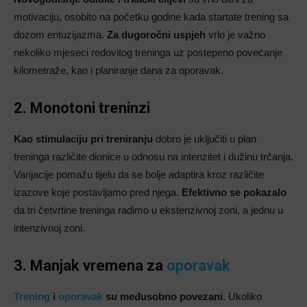
motivaciju, osobito na početku godine kada startate trening sa
dozom entuzijazma.
Za dugoročni uspjeh
vrlo je važno
nekoliko mjeseci redovitog treninga uz postepeno povećanje
kilometraže, kao i planiranje dana za oporavak.
2. Monotoni treninzi
Kao stimulaciju pri treniranju
dobro je uključiti u plan
treninga različite dionice u odnosu na intenzitet i dužinu trčanja.
Varijacije pomažu tijelu da se bolje adaptira kroz različite
izazove koje postavljamo pred njega.
Efektivno se pokazalo
da tri četvrtine treninga radimo u ekstenzivnoj zoni, a jednu u
intenzivnoj zoni.
3. Manjak vremena za
oporavak
Trening
i
oporavak
su međusobno povezani
. Ukoliko