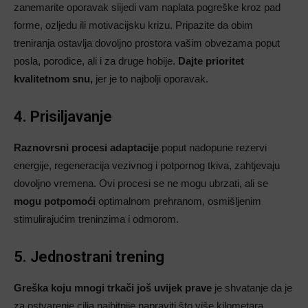
zanemarite oporavak slijedi vam naplata pogreške kroz pad
forme, ozljedu ili motivacijsku krizu. Pripazite da obim
treniranja ostavlja dovoljno prostora vašim obvezama poput
posla, porodice, ali i za druge hobije.
Dajte prioritet
kvalitetnom snu,
jer je to najbolji oporavak.
4. Prisiljavanje
Raznovrsni procesi adaptacije
poput nadopune rezervi
energije, regeneracija vezivnog i potpornog tkiva, zahtjevaju
dovoljno vremena. Ovi procesi se ne mogu ubrzati, ali se
mogu potpomoći
optimalnom prehranom, osmišljenim
stimulirajućim treninzima i odmorom.
5. Jednostrani trening
Greška koju mnogi trkači još uvijek prave
je shvatanje da je
za ostvarenje cilja najbitnije napraviti što više kilometara.