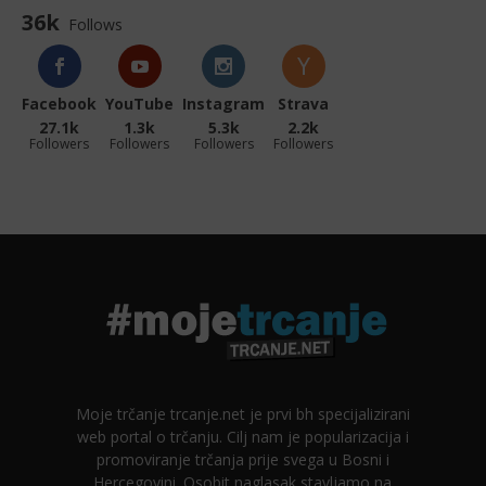
36k
Follows
Facebook
YouTube
Instagram
Strava
27.1k
1.3k
5.3k
2.2k
Followers
Followers
Followers
Followers
Moje trčanje trcanje.net je prvi bh specijalizirani
web portal o trčanju. Cilj nam je popularizacija i
promoviranje trčanja prije svega u Bosni i
Hercegovini. Osobit naglasak stavljamo na