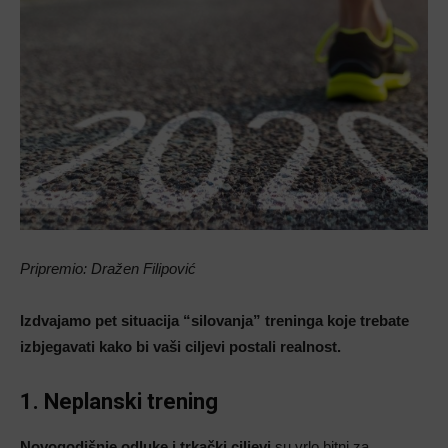
Pripremio: Dražen Filipović
Izdvajamo pet situacija “silovanja” treninga koje trebate
izbjegavati kako bi vaši ciljevi postali realnost.
1. Neplanski trening
Novogodišnje odluke i trkački ciljevi
su vrlo bitni za