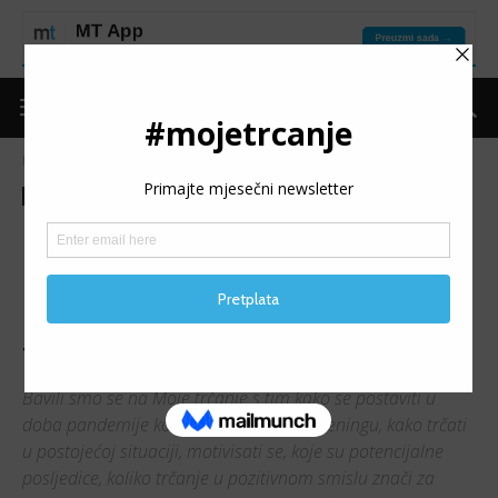
Naslovnica
Moje trčanje
Teme
Moje trčanje
Teme
Put do forme
Trening
COVID-19 POSLJEDICE:
Koliko treba trajati trkačka
pauza i kako se vratiti u
trening?
Bavili smo se na Moje trčanje s tim kako se postaviti u
doba pandemije koronavirusa prema treningu, kako trčati
u postojećoj situaciji, motivisati se, koje su potencijalne
posljedice, koliko trčanje u pozitivnom smislu znači za