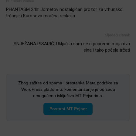
Prethodni članak
PHANTASM 24h: Jornetov nostalgičan prozor za vrhunsko
trčanje i Kurosova mračna reakcija
Sljedeći članak
SNJEŽANA PISARIĆ: Uključila sam se u pripreme moja dva
sina i tako počela trčati
Zbog zaštite od spama i prestanka Meta podrške za
WordPress platformu, komentarisanje je od sada
omogućeno isključivo MT Pejserima.
Postani MT Pejser