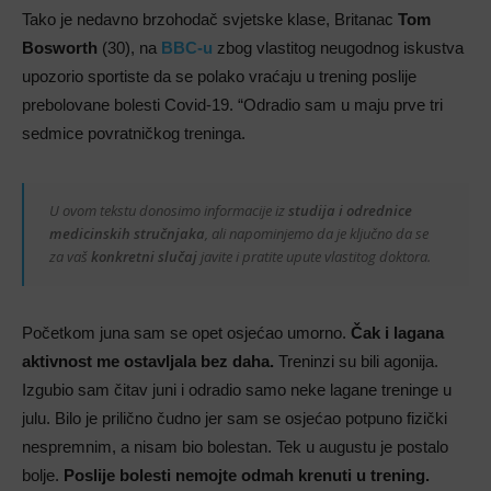
Tako je nedavno brzohodač svjetske klase, Britanac
Tom
Bosworth
(30), na
BBC-u
zbog vlastitog neugodnog iskustva
upozorio sportiste da se polako vraćaju u trening poslije
prebolovane bolesti Covid-19. “Odradio sam u maju prve tri
sedmice povratničkog treninga.
U ovom tekstu donosimo informacije iz
studija i odrednice
medicinskih stručnjaka
, ali napominjemo da je ključno da se
za vaš
konkretni slučaj
javite i pratite upute vlastitog doktora.
Početkom juna sam se opet osjećao umorno.
Čak i lagana
aktivnost me ostavljala bez daha.
Treninzi su bili agonija.
Izgubio sam čitav juni i odradio samo neke lagane treninge u
julu. Bilo je prilično čudno jer sam se osjećao potpuno fizički
nespremnim, a nisam bio bolestan. Tek u augustu je postalo
bolje.
Poslije bolesti nemojte odmah krenuti u trening.