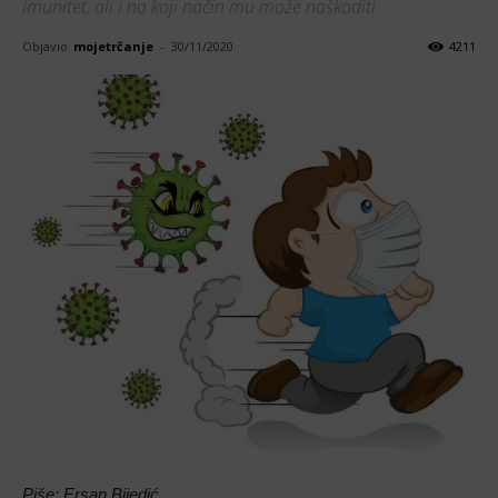
imunitet, ali i na koji način mu može naškoditi.
Objavio
mojetrčanje
-
30/11/2020
4211
Piše: Ersan Bijedić