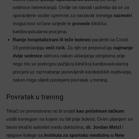
sedmice netreniranja). Ovdje se navodi i potreba da se za
oporavljene osobe spremne za nastavak treninga
razmotri
mogućnost srčane ozljede te
provede
klinička
kardiovaskularna procjena.
Ranije hospitalizirani ili teže bolesni
pacijenti sa Covid-
19 predstavljaju
veći rizik
. Za njih se preporučuju
najmanje
dvije sedmice
odmora nakon uklanjanja simptoma prije
nego što se podvrgnu pažljivoj kliničkoj kardiovaskularnoj
procjeni uz razmatranje ponovljenih kardioloških ispitivanja,
nakon čega slijedi postepeni povratak u trening.
Povratak u trening
Trkači se prvenstveno ne bi smjeli
kao početnom tačkom
voditi treningom na kojem su bili prije bolesti. Ovim pitanjem se
bavio trkački autoritet među doktorima,
dr. Jordan Metzl
i
njegove kolege sa
Instituta za sportsku medicinu u New