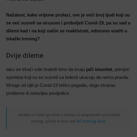
Nažalost, kako vrijeme prolazi, sve je veći broj ljudi koji su
se već susreli sa virusom i preboljeli Covid-19, pa su sad u
dilemi kad i na koji način se reaktivirati, odnosno vratiti u
trkački trening?
Dvije dileme
Iako se trkači vole hrabriti time da imaju
jači imunitet
, primjeri
sportista koji su se susreli sa bolesti ukazuju da nema pravila.
Mnoge od njih je Covid-19 teško pogodio, dugo stvarao
probleme ili ostavljao posljedice.
Ukoliko se želite oprobati u trčanju ili unaprijediti svoj trkački
trening, učinite to kroz naš
MT trening klub
.