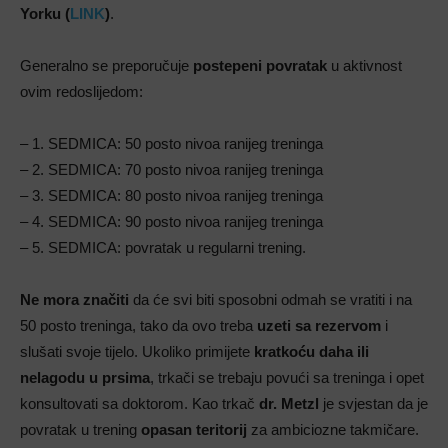
Yorku (
LINK
)
.
Generalno se preporučuje
postepeni povratak
u aktivnost
ovim redoslijedom:
– 1. SEDMICA: 50 posto nivoa ranijeg treninga
– 2. SEDMICA: 70 posto nivoa ranijeg treninga
– 3. SEDMICA: 80 posto nivoa ranijeg treninga
– 4. SEDMICA: 90 posto nivoa ranijeg treninga
– 5. SEDMICA: povratak u regularni trening.
Ne mora značiti
da će svi biti sposobni odmah se vratiti i na
50 posto treninga, tako da ovo treba
uzeti sa rezervom
i
slušati svoje tijelo. Ukoliko primijete
kratkoću daha ili
nelagodu u prsima
, trkači se trebaju povući sa treninga i opet
konsultovati sa doktorom. Kao trkač
dr. Metzl
je svjestan da je
povratak u trening
opasan teritorij
za ambiciozne takmičare.