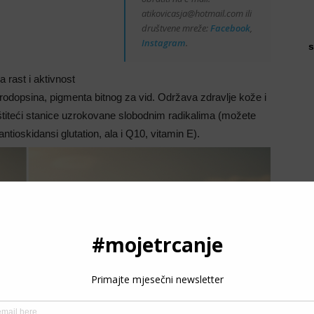
atikovicasja@hotmail.com ili
društvene mreže:
Facebook
,
Instagram
.
s
rast i aktivnost
 rodopsina, pigmenta bitnog za vid. Održava zdravlje kože i
 štiteći stanice uzrokovane slobodnim radikalima (možete
 antioskidansi glutation, ala i Q10, vitamin E).
P
3