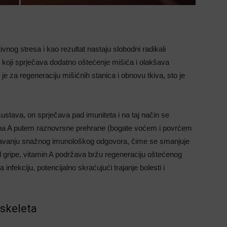
tivnog stresa i kao rezultat nastaju slobodni radikali
 koji sprječava dodatno oštećenje mišića i olakšava
 za regeneraciju mišićnih stanica i obnovu tkiva, sto je
stava, on sprječava pad imuniteta i na taj način se
ina A putem raznovrsne prehrane (bogate voćem i povrćem
žavanju snažnog imunološkog odgovora, čime se smanjuje
 gripe, vitamin A podržava bržu regeneraciju oštećenog
 infekciju, potencijalno skraćujući trajanje bolesti i
 skeleta