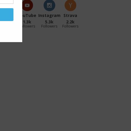
acebook
YouTube
Instagram
Strava
27.1k
1.3k
5.3k
2.2k
ollowers
Followers
Followers
Followers