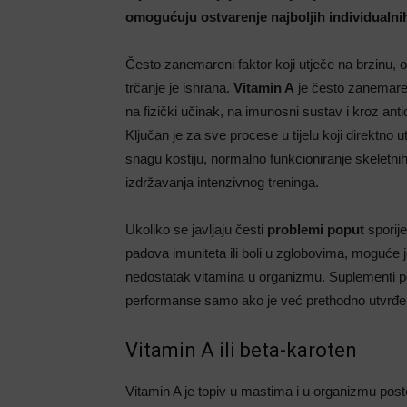
omogućuju ostvarenje najboljih individualnih
Često zanemareni faktor koji utječe na brzinu, 
trčanje je ishrana.
Vitamin A
je često zanemaren,
na fizički učinak, na imunosni sustav i kroz anti
Ključan je za sve procese u tijelu koji direktno ut
snagu kostiju, normalno funkcioniranje skeletni
izdržavanja intenzivnog treninga.
Ukoliko se javljaju česti
problemi poput
sporije
padova imuniteta ili boli u zglobovima, moguće j
nedostatak vitamina u organizmu. Suplementi p
performanse samo ako je već prethodno utvrđe
Vitamin A ili beta-karoten
Vitamin A je topiv u mastima i u organizmu posto