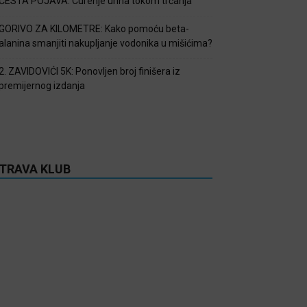
ČESTA POJAVA: Curenje urina tokom trčanja
GORIVO ZA KILOMETRE: Kako pomoću beta-
alanina smanjiti nakupljanje vodonika u mišićima?
2. ZAVIDOVIĆI 5K: Ponovljen broj finišera iz
premijernog izdanja
TRAVA KLUB