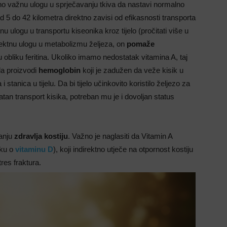
no važnu ulogu u sprječavanju tkiva da nastavi normalno
od 5 do 42 kilometra direktno zavisi od efikasnosti transporta
tnu ulogu u transportu kiseonika kroz tijelo (pročitati više u
irektnu ulogu u metabolizmu željeza, on
pomaže
 u obliku feritina. Ukoliko imamo nedostatak vitamina A, taj
 da proizvodi
hemoglobin
koji je zadužen da veže kisik u
 stanica u tijelu. Da bi tijelo učinkovito koristilo željezo za
tan transport kisika, potreban mu je i dovoljan status
anju
zdravlja kostiju
. Važno je naglasiti da Vitamin A
nku o
vitaminu D
), koji indirektno utječe na otpornost kostiju
res fraktura.