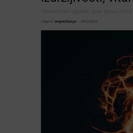
Vitamin A kao regulator upale, gorivo za brž
Objavio
mojetrčanje
-
24/12/2025