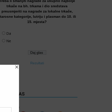
Treba li smanjiti nagrade za ukupno najbolje
trkače na bh. trkama i dio sredstava
preusmjeriti na nagrade za lokalne trkače,
tarosne kategorije, lutriju i plasman do 10. ili
15. mjesta?
Da
Ne
Rezultati
RATITE NAS
6k
Follows