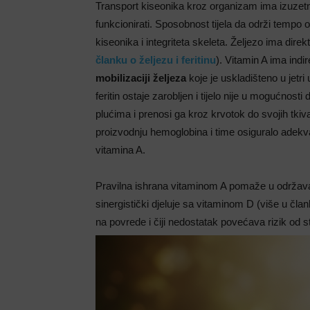
Transport kiseonika kroz organizam ima izuzet
funkcionirati. Sposobnost tijela da održi tempo 
kiseonika i integriteta skeleta. Željezo ima direk
članku o željezu i feritinu
). Vitamin A ima ind
mobilizaciji željeza
koje je uskladišteno u jetri
feritin ostaje zarobljen i tijelo nije u mogućnosti
plućima i prenosi ga kroz krvotok do svojih tkiva i
proizvodnju hemoglobina i time osiguralo adekva
vitamina A.
Pravilna ishrana vitaminom A pomaže u održav
sinergistički djeluje sa vitaminom D (više u čla
na povrede i čiji nedostatak povećava rizik od st