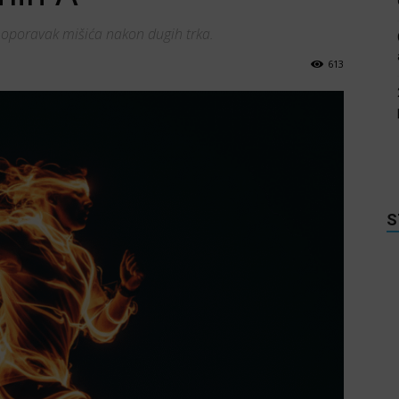
i oporavak mišića nakon dugih trka.
613
S