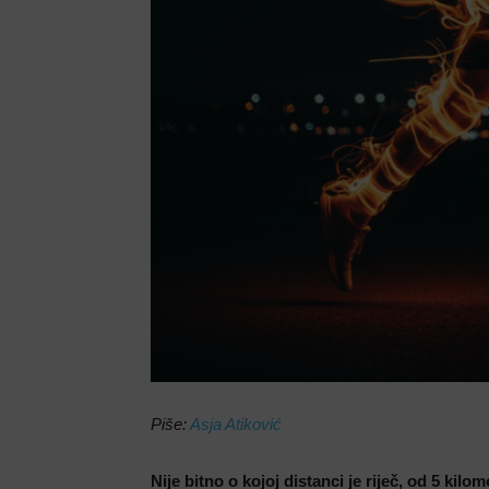
Piše:
Asja Atiković
Nije bitno o kojoj distanci je riječ, od 5 kilo