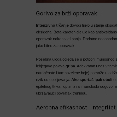
Gorivo za brži oporavak
Intenzivno trčanje
dovodi tijelo u stanje oksida
oksigena. Beta-karoten djeluje kao antioksidans
oporavak nakon vježbanja. Dodatno neophodan je
jako bitno za oporavak.
Posebna uloga ogleda se u potpori imunosnog su
izbjegava pojava
gripa
. Adekvatan unos vitam
narančaste i tamnozelene boje) pomaže u odr
rizik od obolijevanja.
Ako sportaš ipak oboli
od
epitelnog tkiva i optimizira imunološki odgovor na
ubrzavajući povratak treningu.
Aerobna efikasnost i integritet