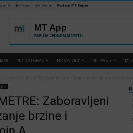
šavanje
Javite se
Udruženje
Postani MT Pejser
NDAR
PUT DO FORME
FOTO/VIDEO
MT TABELE
MT 
GORIVO ZA KILOMETRE: Zaboravljeni nutrijent za podizanje brzine i izdržljivos
ojeno
N
ETRE: Zaboravljeni
zanje brzine i
amin A