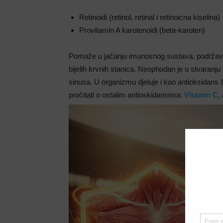
Retinoidi (retinol, retinal i retinoicna kiselina)
Provitamin A karotenoidi (beta-karoten)
Pomaže u jačanju imunosnog sustava, podržava 
bijelih krvnih stanica. Neophodan je u stvaranju
sinusa. U organizmu djeluje i kao antioksidans
pročitati o ostalim antioskidansima:
Vitamin C
,