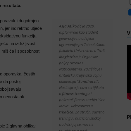
 rezultata.
oporavak i dugotrajno
Asja Atiković
je 2020.
 jer indirektno utječe
diplomirala kao student
V
oksidativnu funkciju.
generacije na odsjeku
ječu na izdržljivost,
agronomije pri Tehnološkom
fakultetu Univerziteta u Tuzli.
h mišića i sposobnost
Magistrica
je Organske
poljoprivrede i
Nutricionizma. Završila je i
g oporavka, čestih
britansku Kraljevsku vojnu
akademiju “
Sandhurst
“.
e da postoji
Nositeljica je niza certifikata
oboljšavaju
o
fitness treningu
i
n nedostatak.
pokretač fitness studija “She
Move”. Rekreativna je
trkačica
. Za stručni savjet o
P
treningu i nutricionističkoj
podršci joj se možete
je 2 glavna oblika:
obratiti na e-mail: