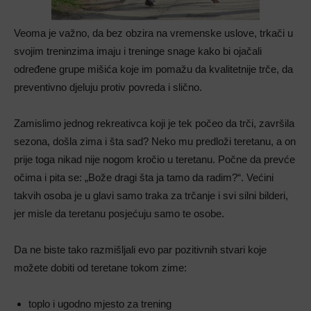
Veoma je važno, da bez obzira na vremenske uslove, trkači u
svojim treninzima imaju i treninge snage kako bi ojačali
određene grupe mišića koje im pomažu da kvalitetnije trče, da
preventivno djeluju protiv povreda i slično.
Zamislimo jednog rekreativca koji je tek počeo da trči, završila
sezona, došla zima i šta sad? Neko mu predloži teretanu, a on
prije toga nikad nije nogom kročio u teretanu. Počne da prevće
očima i pita se: „Bože dragi šta ja tamo da radim?“. Većini
takvih osoba je u glavi samo traka za trčanje i svi silni bilderi,
jer misle da teretanu posjećuju samo te osobe.
Da ne biste tako razmišljali evo par pozitivnih stvari koje
možete dobiti od teretane tokom zime:
toplo i ugodno mjesto za trening