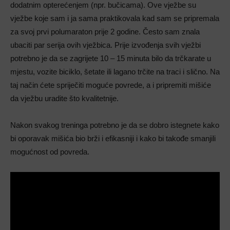
dodatnim opterećenjem (npr. bučicama). Ove vježbe su
vježbe koje sam i ja sama praktikovala kad sam se pripremala
za svoj prvi polumaraton prije 2 godine. Često sam znala
ubaciti par serija ovih vježbica. Prije izvođenja svih vježbi
potrebno je da se zagrijete 10 – 15 minuta bilo da trčkarate u
mjestu, vozite biciklo, šetate ili lagano trčite na traci i slično. Na
taj način ćete spriječiti moguće povrede, a i pripremiti mišiće
da vježbu uradite što kvalitetnije.
Nakon svakog treninga potrebno je da se dobro istegnete kako
bi oporavak mišića bio brži i efikasniji i kako bi takođe smanjili
mogućnost od povreda.