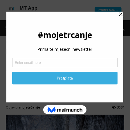
Naslovnica
Put do forme
Put do forme
Trening
Kako održati trkačku formu
tokom zime?
U prethodnom članku smo govorili na koji način ostati
motivisan tokom zime i na koje bitne faktore trebate
obratiti pažnju, a da ne ugrozite svoju formu.
Objavio
mojetrčanje
-
11/01/2017
3074