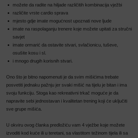
možete da radite na hiljade različitih kombinacija vježbi
različite vrste cardio sprava
mjesto gdje imate mogućnost upoznati nove ljude
imate na raspolaganju trenere koje možete upitati za stručni
savjet
imate ormarić da ostavite stvari, svlačionicu, tuševe,
osušite kosu i sl.
i mnogo drugih korisnih stvari.
Ono što je bitno napomenuti je da svim mišićima trebate
posvetiti jednaku pažnju jer svaki mišić na tijelu je bitan i ima
svoju funkciju. Stoga kao rekreativni trkač moguće je da
napravite sebi jednostavan i kvalitetan trening koji će uključiti
sve grupe mišića.
U okviru ovog članka predložiću vam 4 vježbe koje možete
izvoditi kod kuće ili u teretani, sa vlastitom težinom tijela ili sa