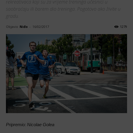
rekreativaca koji su za vrijeme treninga učesnici u
saobraćaju ili barem dio treninga. Pogotovo ako živite u
gradu.
Objavio
Niđo
-
16/02/2017
1279
Pripremio: Nicolae Golea