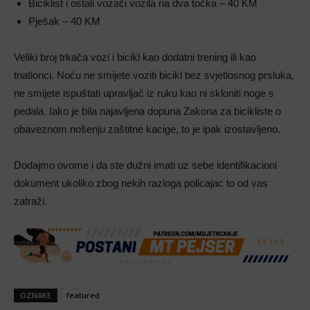
Biciklist i ostali vozači vozila na dva točka – 40 KM
Pješak – 40 KM
Veliki broj trkača vozi i bicikl kao dodatni trening ili kao
triatlonci. Noću ne smijete voziti bicikl bez svjetlosnog prsluka,
ne smijete ispuštati upravljač iz ruku kao ni skloniti noge s
pedala. Iako je bila najavljena dopuna Zakona za bicikliste o
obaveznom nošenju zaštitne kacige, to je ipak izostavljeno.
Dodajmo ovome i da ste dužni imati uz sebe identifikacioni
dokument ukoliko zbog nekih razloga policajac to od vas
zatraži.
OZNAKE
featured