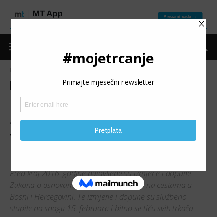
Naslovnica
Moje trčanje
Teme
Moje trčanje
Teme
Poštujete li Zakon o
sigurnosti prometa dok
trčite? Od jučer na snazi
rigorozne kazne
Pred kraj 2016. godine najavljene su izmjene i dopune
Zakona o osnovama sigurnosti prometa na cestama u
Bosni i Hercegovini. Te izmjene i dopune su službeno
stupile na snagu 15. februara i bitno se tiču svih trkača