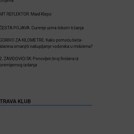
brojeva
MT REFLEKTOR: Maid Klepo
ČESTA POJAVA: Curenje urina tokom trčanja
GORIVO ZA KILOMETRE: Kako pomoću beta-
alanina smanjiti nakupljanje vodonika u mišićima?
2. ZAVIDOVIĆI 5K: Ponovljen broj finišera iz
premijernog izdanja
TRAVA KLUB