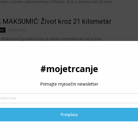
ivamo u tome, planinarenja i trčanja. Sve u svemu nas tri smo...
MAKSUMIĆ: Život kroz 21 kilometar
20/05/2018
tvo
z Maksumić Ljudsko biće je jedan kompleksan stroj koji
o obavlja milione različitih funkcija i operacija od kojih mnoge
zapravo potpuno identično, međutim...
NA SANDŽAKTAREVIĆ BUNIĆ: Glup,
i, polumaratonac
02/10/2025
tvo
ina Sandžaktarević Bunić 48 sati prije polumaratona Petak
čan dan, savršen za kafu na terasi firme. S mobitelom u ruci i
m, pregledavam društvene...
P