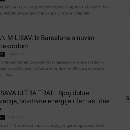
t Delić Za razliku od prvog maratona, ovaj put je sa mnom išao i
, veći dio staze smo trčali skupa. Bratu je rođendan...
 MILISAV: Iz Barcelone s novim
 rekordom
03/04/2026
tvo
n Milisav Moram započeti tekst riječima kako je to Frederick
pjevao sa Montserrat Caballe još davne 1987., a u današnje
am da...
SAVA ULTRA TRAIL: Spoj dobre
S
zacije, pozitivne energije i fantastične
e
26/08/2020
tvo
 Spahić Trailovi su fantastičan spoj svega onoga što mi volimo i