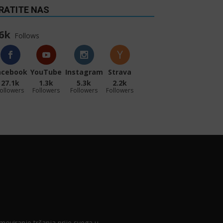
RATITE NAS
6k
Follows
acebook
YouTube
Instagram
Strava
27.1k
1.3k
5.3k
2.2k
ollowers
Followers
Followers
Followers
romoviranje trčanja prije svega u