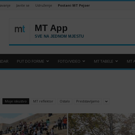
šavanje
Javite se
Udruženje
Postani MT Pejser
NDAR
PUT DO FORME
FOTO/VIDEO
MT TABELE
MT 
Moje iskustvo
MT reflektor
Ostalo
Predstavljamo