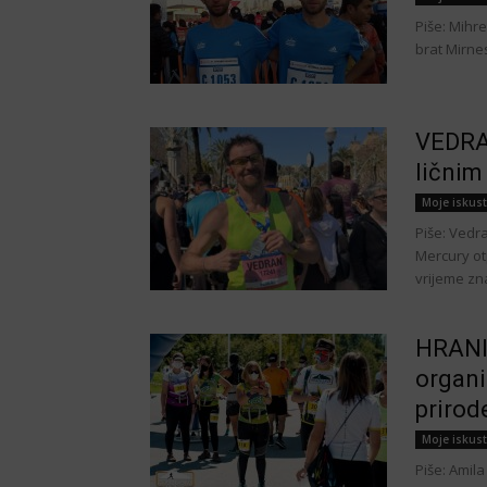
Piše: Mihre
brat Mirnes
VEDRAN
ličnim
Moje iskus
Piše: Vedra
Mercury ot
vrijeme zn
HRANI
organi
prirod
Moje iskus
Piše: Amila