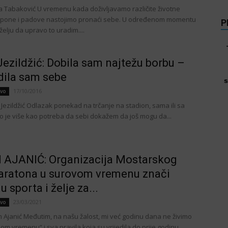
a Tabaković U vremenu kada doživljavamo različite životne
uspone i padove nastojimo pronaći sebe. U određenom momentu
P
elju da upravo to uradim....
Jezildžić: Dobila sam najtežu borbu –
dila sam sebe
s
17/10/2016
tvo
 Jezildžić Odlazak ponekad na trčanje na stadion, sama ili sa
lo je više kao potreba da sebi dokažem da još mogu da...
 AJANIĆ: Organizacija Mostarskog
aratona u surovom vremenu znači
 sporta i želje za...
23/03/2021
tvo
m Ajanić Međutim, na našu žalost, mi već godinu dana ne živimo
m vremenu“ i sva pravila koja su vrijedila do prije godinu...