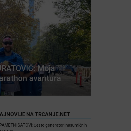
RATOVIĆ: Moja
arathon avantura
AJNOVIJE NA TRCANJE.NET
PAMETNI SATOVI: Često generatori nasumičnih