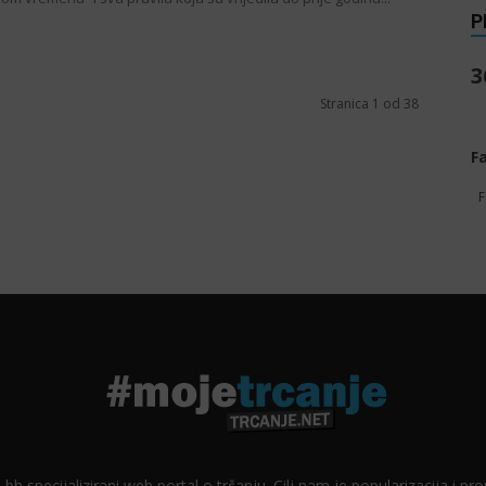
P
3
Stranica 1 od 38
F
F
 bh specijalizirani web portal o trčanju. Cilj nam je popularizacija i p