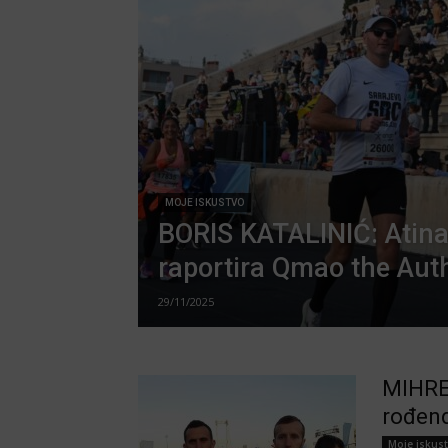
MOJE ISKUSTVO
BORIS KATALINIĆ: Atin
raportira Qmao the Aut
29/11/2025
MIHRET
rođend
Moje iskus