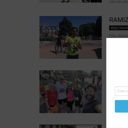
istinski už
RAMIZ 
Moje iskus
Piše: Rami
svakodnevn
izgledaju 
JASMI
gluplj
Moje iskus
Piše: Jasm
ujutro. Sun
prvom kafo