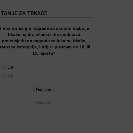
ITANJE ZA TRKAČE
Treba li smanjiti nagrade za ukupno najbolje
trkače na bh. trkama i dio sredstava
preusmjeriti na nagrade za lokalne trkače,
tarosne kategorije, lutriju i plasman do 10. ili
15. mjesta?
Da
Ne
Rezultati