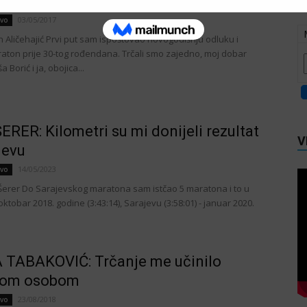
 Aličehajić: Dubioza iz Teslića
03/05/2017
tvo
in Aličehajić Prvi put sam ispoštovao novogodišnju odluku i
raton prije 30-tog rođendana. Trčali smo zajedno, moj dobar
 Borić i ja, obojica...
ERER: Kilometri su mi donijeli rezultat
V
jevu
14/05/2023
tvo
 Šerer Do Sarajevskog maratona sam istčao 5 maratona i to u
 oktobar 2018. godine (3:43:14), Sarajevu (3:58:01) - januar 2020.
 TABAKOVIĆ: Trčanje me učinilo
ijom osobom
23/08/2018
tvo