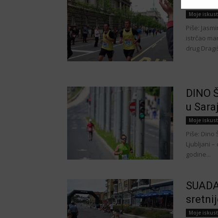
Jasmin
Moje iskus
Piše: Jasm
istrčao ma
drug Dragiša
DINO Š
u Sara
Moje iskus
Piše: Dino
Ljubljani –
godine...
SUADA
sretn
Moje iskus