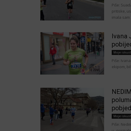
Piše: Suad
pritiske, 
imala sam ž
Ivana 
pobije
Moje iskus
Piše: Ivana
ekipom, bi
NEDIM
polum
pobjedu
Moje iskus
Piše: Nedi
u „normalno