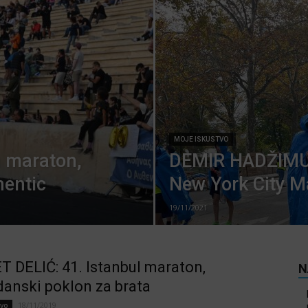
MOJE ISKUSTVO
a maraton,
DEMIR HADŽIMU
hentic
New York City M
19/11/2021
 DELIĆ: 41. Istanbul maraton,
N
anski poklon za brata
18/11/2019
tvo