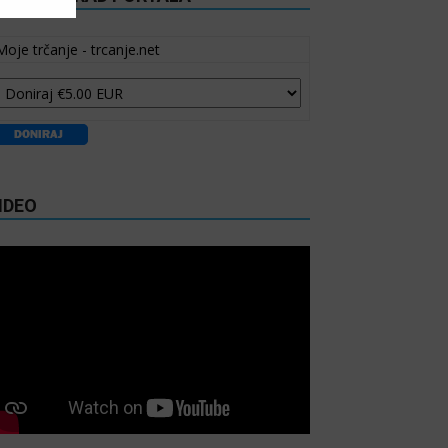
Moje trčanje - trcanje.net
IDEO