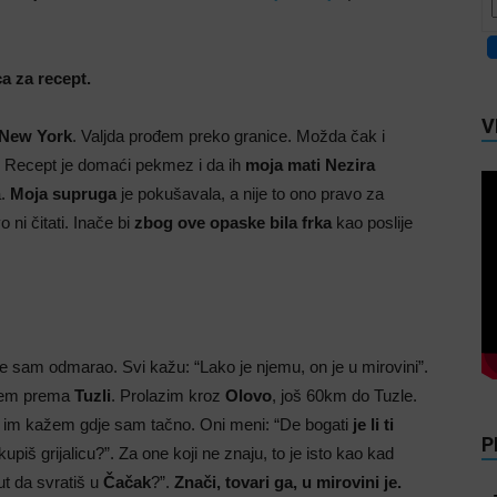
a za recept.
V
New York
. Valjda prođem preko granice. Možda čak i
. Recept je domaći pekmez i da ih
moja mati Nezira
a.
Moja supruga
je pokušavala, a nije to ono pravo za
ni čitati. Inače bi
zbog ove opaske bila frka
kao poslije
e sam odmarao. Svi kažu: “Lako je njemu, on je u mirovini”.
dem prema
Tuzli
. Prolazim kroz
Olovo
, još 60km do Tuzle.
Ja im kažem gdje sam tačno. Oni meni: “De bogati
je li ti
P
upiš grijalicu?”. Za one koji ne znaju, to je isto kao kad
ut da svratiš u
Čačak
?”.
Znači, tovari ga, u mirovini je.