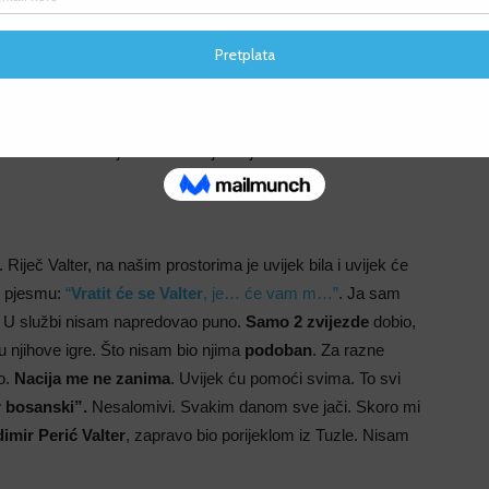
F
 vremena i 30km?
F
ni na
sat vremena
je
14.250m
. Na polumaratonu u Sarajevu
d 7. oktobra. Svjež rekord. Nije se još ni ohladio.
. Riječ Valter, na našim prostorima je uvijek bila i uvijek će
u pjesmu:
“
Vratit će se Valter
, je… će vam m…”
. Ja sam
i. U službi nisam napredovao puno.
Samo 2 zvijezde
dobio,
u njihove igre. Što nisam bio njima
podoban
. Za razne
o.
Nacija me ne zanima
. Uvijek ću pomoći svima. To svi
r bosanski”.
Nesalomivi. Svakim danom sve jači. Skoro mi
dimir Perić Valter
, zapravo bio porijeklom iz Tuzle. Nisam