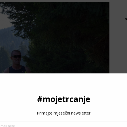
s
P
3