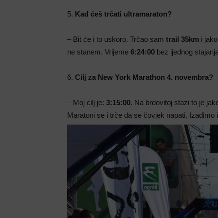
5.
Kad ćeš trčati ultramaraton?
– Bit će i to uskoro. Trčao sam
trail 35km
i jako
ne stanem. Vrijeme
6:24:00
bez ijednog stajanj
6.
Cilj za New York Marathon 4. novembra?
– Moj cilj je:
3:15:00
. Na brdovitoj stazi to je ja
Maratoni se i trče da se čovjek napati. Izađimo