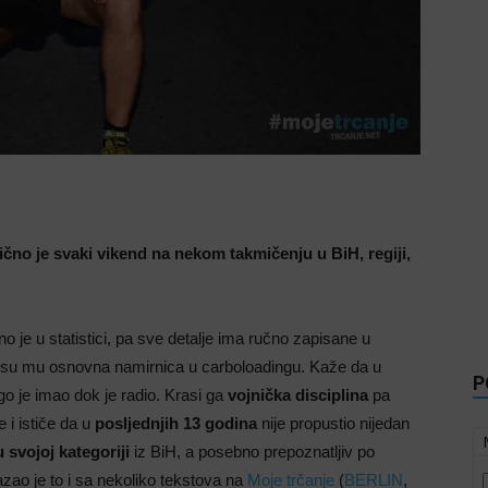
ično je svaki vikend na nekom takmičenju u BiH, regiji,
uno je u statistici, pa sve detalje ima ručno zapisane u
su mu osnovna namirnica u carboloadingu. Kaže da u
P
o je imao dok je radio. Krasi ga
vojnička disciplina
pa
 i ističe da u
posljednjih 13 godina
nije propustio nijedan
u svojoj kategoriji
iz BiH, a posebno prepoznatljiv po
azao je to i sa nekoliko tekstova na
Moje trčanje
(
BERLIN
,