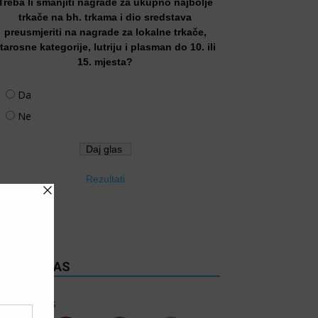
Treba li smanjiti nagrade za ukupno najbolje
trkače na bh. trkama i dio sredstava
preusmjeriti na nagrade za lokalne trkače,
tarosne kategorije, lutriju i plasman do 10. ili
15. mjesta?
Da
Ne
Rezultati
RATITE NAS
6k
Follows