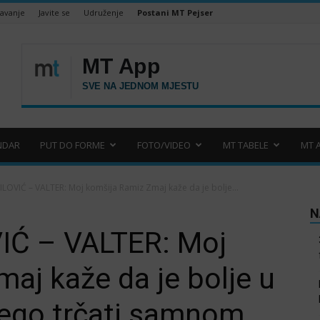
šavanje
Javite se
Udruženje
Postani MT Pejser
NDAR
PUT DO FORME
FOTO/VIDEO
MT TABELE
MT 
LOVIĆ – VALTER: Moj komšija Ramiz Zmaj kaže da je bolje...
N
IĆ – VALTER: Moj
aj kaže da je bolje u
ego trčati samnom