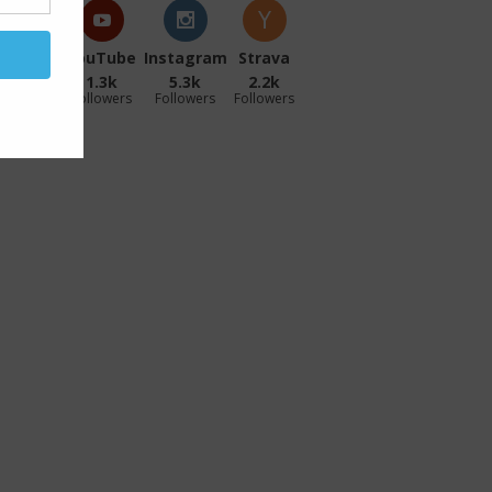
acebook
YouTube
Instagram
Strava
27.1k
1.3k
5.3k
2.2k
ollowers
Followers
Followers
Followers