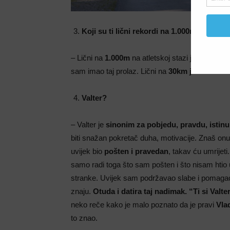
Koji su ti lični rekordi na 1.000m, na sat
– Lični na
1.000m
na atletskoj stazi je
3:05
, lič
sam imao taj prolaz. Lični na
30km je: 2:13:34
o
Valter?
– Valter je
sinonim za pobjedu, pravdu, istinu
biti snažan pokretač duha, motivacije. Znaš on
uvijek bio
pošten i pravedan
, takav ću umrijet
samo radi toga što sam pošten i što nisam htio 
stranke. Uvijek sam podržavao slabe i pomaga
znaju.
Otuda i datira taj nadimak. “Ti si Valte
neko reče kako je malo poznato da je pravi
Vla
to znao.