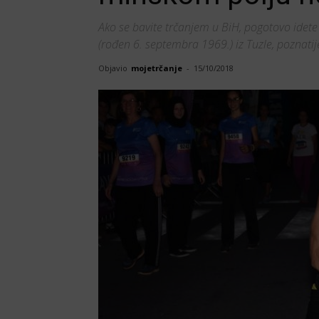
Ako se bavite trčanjem u BiH, pogotovo idete n
(rođen 6. septembra 1969.) iz Tuzle, poznatije
Objavio
mojetrčanje
-
15/10/2018