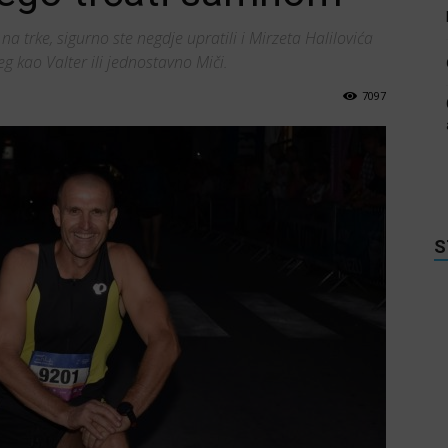
a trke, sigurno ste negdje upratili i Mirzeta Halilovića
g kao Valter ili jednostavno Miči.
7097
S