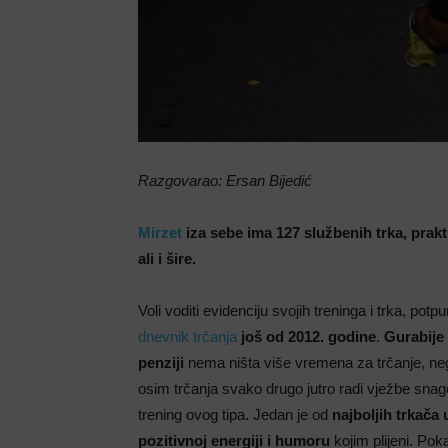
Razgovarao: Ersan Bijedić
Mirzet
iza sebe ima 127 službenih trka, prakt
ali i šire.
Voli voditi evidenciju svojih treninga i trka, potp
dnevnik trčanja
još od 2012. godine
.
Gurabije
penziji
nema ništa više vremena za trčanje, neg
osim trčanja svako drugo jutro radi vježbe snage
trening ovog tipa. Jedan je od
najboljih trkača 
pozitivnoj energiji i humoru
kojim plijeni. Pok