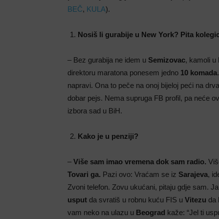
BEČ
,
KULA
).
Nosiš li gurabije u New York? Pita kolegic
– Bez gurabija ne idem u
Semizovac
, kamoli u
direktoru maratona ponesem jedno
10 komada
napravi. Ona to peče na onoj bijeloj peći na drv
dobar pejs. Nema supruga FB profil, pa neće ovo 
izbora sad u BiH.
Kako je u penziji?
–
Više sam imao vremena dok sam radio.
Viš
Tovari ga.
Pazi ovo: Vraćam se iz
Sarajeva
, i
Zvoni telefon. Zovu ukućani, pitaju gdje sam. 
usput
da svratiš u robnu kuću FIS u
Vitezu
da k
vam neko na ulazu u
Beograd
kaže: “Jel ti usp