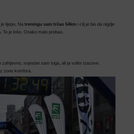
 je lijepo. Na
treningu sam trčao 54km
i cilj je bio da nigdje
a. To je loše. Onako malo probao.
ko zahtjevno, svjestan sam toga, ali ja volim izazove.
 iz zone komfora.