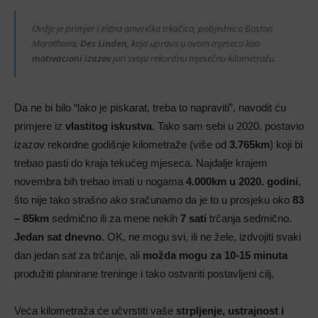
Ovdje je primjer i elitna američka trkačica, pobjednica Boston
Marathona,
Des Linden
, koja upravo u ovom mjesecu kao
motivacioni izazov
juri svoju rekordnu mjesečnu kilometražu.
Da ne bi bilo “lako je piskarat, treba to napraviti”, navodit ću
primjere iz
vlastitog iskustva
. Tako sam sebi u 2020. postavio
izazov rekordne godišnje kilometraže (više od
3.765km
) koji bi
trebao pasti do kraja tekućeg mjeseca. Najdalje krajem
novembra bih trebao imati u nogama
4.000km u 2020. godini
,
što nije tako strašno ako sračunamo da je to u prosjeku oko
83
– 85km
sedmično ili za mene nekih
7 sati
trčanja sedmično.
Jedan sat dnevno.
OK, ne mogu svi, ili ne žele, izdvojiti svaki
dan jedan sat za trčanje, ali
možda mogu za 10-15 minuta
produžiti planirane treninge i tako ostvariti postavljeni cilj.
Veća kilometraža će učvrstiti vaše
strpljenje, ustrajnost i