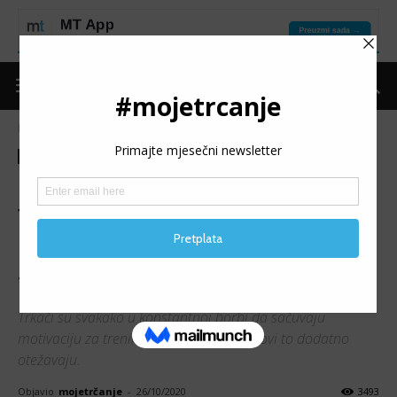
Naslovnica
Put do forme
Motivacija
Put do forme
Motivacija
Trening
DOBA UZALUDNOG
TRČANJA: Pet izazova za
razbijanje pandemijske
trening rutine
Trkači su svakako u konstantnoj borbi da sačuvaju
motivaciju za trening, a pandemijski uslovi to dodatno
otežavaju.
Objavio
mojetrčanje
-
26/10/2020
3493