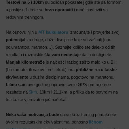
Testovi na 5 i 10km
su odličan pokazatelj gdje ste sa formom,
a poslije njih ćete se
brzo oporaviti
i moći nastaviti sa
redovnim treningom.
Na osnovu njih u
MT kalkulatoru
izračunajte i provjerite svoj
potencijal
za druge, duže discipline koje su vaš cilj (npr.
polumaraton, maraton…). Saznajte koliko ste daleko od tih
rezultata i razmislite
šta vam nedostaje
da ih dostignete.
Manjak kilometraže
je najčešći razlog zašto malo ko u BiH
(bilo amater ili nazovi profi trkač) ima
približne rezultatske
ekvivalente
u dužim disciplinama, pogotovo na maratonu.
Lično sam
ove godine popravio svoje GPS-om mjerene
rezultate na
5km
, 10km i 21.1km, a priliku da to potvrdim na
trci ću se vjerovatno još načekati.
Neka vaša motivacija
bude
da se kroz trening primaknete
svojim rezultatskim ekvivalentima, odnosno
ličnom