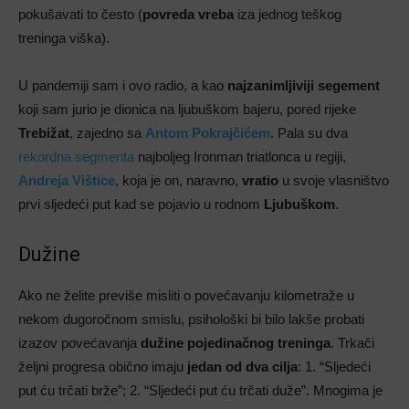
pokušavati to često (
povreda vreba
iza jednog teškog
treninga viška).
U pandemiji sam i ovo radio, a kao
najzanimljiviji segement
koji sam jurio je dionica na ljubuškom bajeru, pored rijeke
Trebižat
, zajedno sa
Antom Pokrajčićem
. Pala su dva
rekordna segmenta
najboljeg Ironman triatlonca u regiji,
Andreja Vištice
, koja je on, naravno,
vratio
u svoje vlasništvo
prvi sljedeći put kad se pojavio u rodnom
Ljubuškom
.
Dužine
Ako ne želite previše misliti o povećavanju kilometraže u
nekom dugoročnom smislu, psihološki bi bilo lakše probati
izazov povećavanja
dužine pojedinačnog treninga
. Trkači
željni progresa obično imaju
jedan od dva cilja
: 1. “Sljedeći
put ću trčati brže”; 2. “Sljedeći put ću trčati duže”. Mnogima je