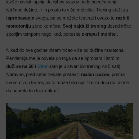
lakše usvojiti opciju da njihov izazov bude povećavanje
istrčane dužine, ili ih prosto to više motiviše. Trening služi za
isprobavanje
svega, pa se možete testirati i ovako te
razbiti
monotoniju
zone komfora.
Svoj najduži trening
dosad trčite
sporijim tempom nego ikad, ponesite
okrepu i mobitel
.
Nikad do ove godine nisam trčao više od dužine maratona.
Pandemija me je odvela do toga da se oprobam i istrčim
dužine na 50 i
54km
(što je u stvari bio trening na 5 sati).
Naravno, pred sebe trebate postaviti
realan izazov
, prema
svom nivou forme, pa to može biti i npr. “želim doći do razine
da neprekidno trčim 6km”.