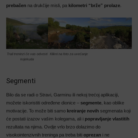
prebačen
na drukčije misli, pa
kilometri “brže” prolaze
.
Trail treninzi će vas odvesti
Klikni na foto za uvećanje
kojekuda
Segmenti
Bilo da se radi o Stravi, Garminu ili nekoj trećoj aplikaciji,
možete iskoristiti određene dionice –
segmente
, kao oblike
motivacije. To može biti samo
kreiranje novih
segmenata koji
će postati izazov vašim kolegama, ali i
popravljanje vlastitih
rezultata na njima. Ovdje vrlo brzo dolazimo do
visokointenzivnih treninga pa treba biti
oprezan
i ne