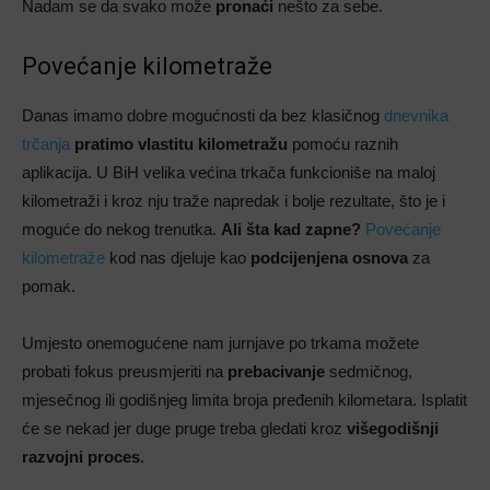
Nadam se da svako može
pronaći
nešto za sebe.
Povećanje kilometraže
Danas imamo dobre mogućnosti da bez klasičnog
dnevnika
trčanja
pratimo vlastitu kilometražu
pomoću raznih
aplikacija. U BiH velika većina trkača funkcioniše na maloj
kilometraži i kroz nju traže napredak i bolje rezultate, što je i
moguće do nekog trenutka.
Ali šta kad zapne?
Povećanje
kilometraže
kod nas djeluje kao
podcijenjena
osnova
za
pomak.
Umjesto onemogućene nam jurnjave po trkama možete
probati fokus preusmjeriti na
prebacivanje
sedmičnog,
mjesečnog ili godišnjeg limita broja pređenih kilometara. Isplatit
će se nekad jer duge pruge treba gledati kroz
višegodišnji
razvojni proces
.