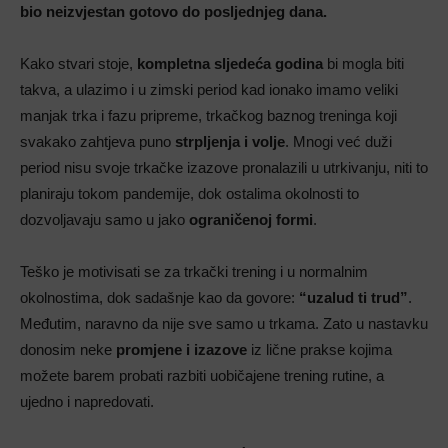
bio neizvjestan gotovo do posljednjeg dana.
Kako stvari stoje,
kompletna sljedeća godina
bi mogla biti
takva, a ulazimo i u zimski period kad ionako imamo veliki
manjak trka i fazu pripreme, trkačkog baznog treninga koji
svakako zahtjeva puno
strpljenja i volje
. Mnogi već duži
period nisu svoje trkačke izazove pronalazili u utrkivanju, niti to
planiraju tokom pandemije, dok ostalima okolnosti to
dozvoljavaju samo u jako
ograničenoj formi
.
Teško je motivisati se za trkački trening i u normalnim
okolnostima, dok sadašnje kao da govore:
“uzalud ti trud”
.
Međutim, naravno da nije sve samo u trkama. Zato u nastavku
donosim neke
promjene i izazove
iz lične prakse kojima
možete barem probati razbiti uobičajene trening rutine, a
ujedno i napredovati.