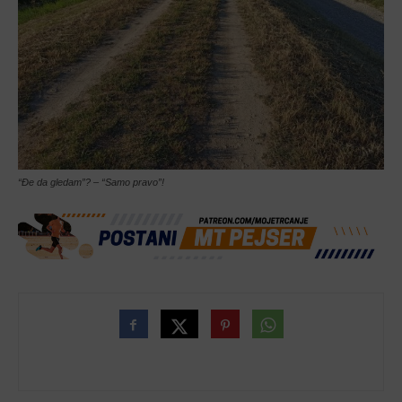
“Đe da gledam”? – “Samo pravo”!