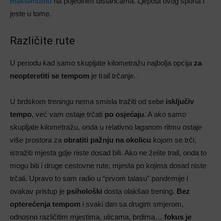
maksimumu
na pojedinim distancama. Ljepota ovog sporta i
jeste u tome.
Različite rute
U periodu kad samo skupljate kilometražu najbolja opcija
za
neopteretiti se
tempom
je trail trčanje.
U brdskom treningu nema smisla tražiti od sebe
isključiv
tempo
, već vam ostaje trčati
po osjećaju
. A ako samo
skupljate kilometražu, onda u relativno laganom ritmu ostaje
više prostora za
obratiti pažnju na okolicu
kojom se trči,
istražiti mjesta gdje niste dosad bili. Ako ne želite trail, onda to
mogu biti i druge cestovne rute, mjesta po kojima dosad niste
trčali. Upravo to sam radio u “prvom talasu” pandemije i
ovakav pristup je
psihološki
dosta olakšao trening.
Bez
opterećenja tempom
i svaki dan sa drugim smjerom,
odnosno različitim mjestima, ulicama, brdima…
fokus je