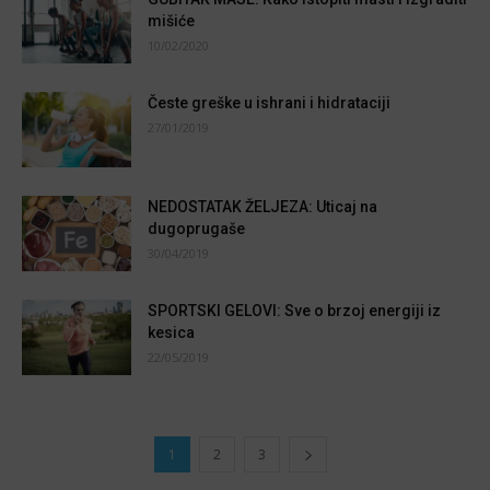
mišiće
10/02/2020
Česte greške u ishrani i hidrataciji
27/01/2019
NEDOSTATAK ŽELJEZA: Uticaj na
dugoprugaše
30/04/2019
SPORTSKI GELOVI: Sve o brzoj energiji iz
kesica
22/05/2019
1
2
3