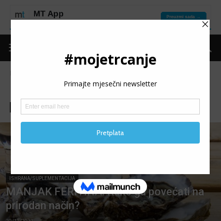
Naslovnica
Put do forme
Ishrana/Suplementacija
ISHRANA/SUPLEMENTACIJA
Ishrana/Suplementacija
Motivacija
Oporavak
Oprema
ISHRANA/SUPLEMENTACIJA
MANJAK FERITINA: Kako ga povećati na
prirodan način?
29/12/2022