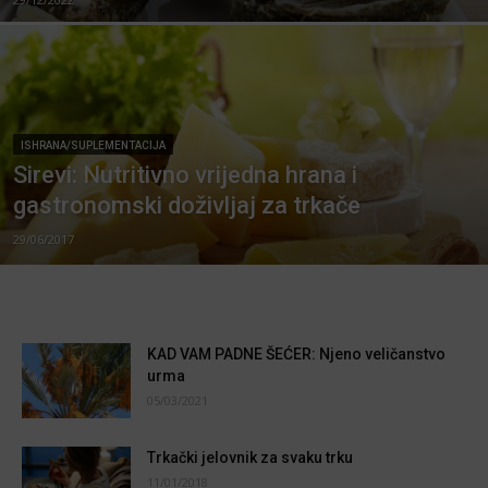
ISHRANA/SUPLEMENTACIJA
Sirevi: Nutritivno vrijedna hrana i
gastronomski doživljaj za trkače
29/06/2017
KAD VAM PADNE ŠEĆER: Njeno veličanstvo
urma
05/03/2021
Trkački jelovnik za svaku trku
11/01/2018