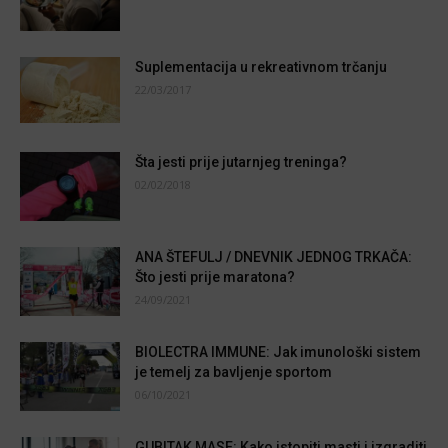
Suplementacija u rekreativnom trčanju
22/03/2017
Šta jesti prije jutarnjeg treninga?
02/02/2018
ANA ŠTEFULJ / DNEVNIK JEDNOG TRKAČA:
Što jesti prije maratona?
24/09/2021
BIOLECTRA IMMUNE: Jak imunološki sistem
je temelj za bavljenje sportom
06/10/2021
GUBITAK MASE: Kako istopiti masti i izgraditi