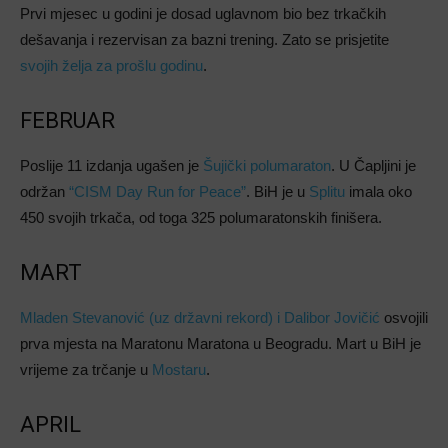
Prvi mjesec u godini je dosad uglavnom bio bez trkačkih
dešavanja i rezervisan za bazni trening. Zato se prisjetite
svojih želja za prošlu godinu
.
FEBRUAR
Poslije 11 izdanja ugašen je
Šujički polumaraton
. U Čapljini je
održan
“CISM Day Run for Peace”
. BiH je u
Splitu
imala oko
450 svojih trkača, od toga 325 polumaratonskih finišera.
MART
Mladen Stevanović (uz državni rekord) i Dalibor Jovičić
osvojili
prva mjesta na Maratonu Maratona u Beogradu. Mart u BiH je
vrijeme za trčanje u
Mostaru
.
APRIL