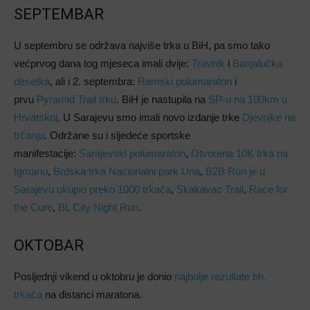
SEPTEMBAR
U septembru se održava najviše trka u BiH, pa smo tako
većprvog dana tog mjeseca imali dvije:
Travnik
i
Banjalučka
desetka
, ali i 2. septembra:
Ramski polumaraton
i
prvu
Pyramid Trail trku
. BiH je nastupila na
SP-u na 100km u
Hrvatskoj
. U Sarajevu smo imali novo izdanje trke
Djevojke na
trčanju
. Održane su i sljedeće sportske
manifestacije:
Sarajevski polumaraton
,
Otvorena 10K trka na
Igmanu
,
Brdska trka Nacionalni park Una
,
B2B Run je u
Sarajevu okupio preko 1000 trkača
,
Skakavac Trail
,
Race for
the Cure
,
BL City Night Run
.
OKTOBAR
Posljednji vikend u oktobru je donio
najbolje rezultate bh.
trkača
na distanci maratona.