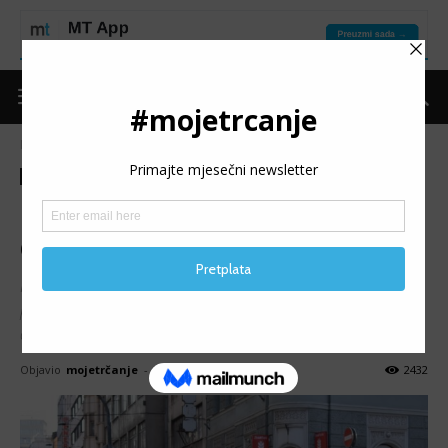
Naslovnica
Moje trčanje
Ostalo
Moje trčanje
Ostalo
Događaji i rezultati koji su
obilježili bh. trkačku 2018.
I prethodne godine smo bili redovno uz vas nastojeći,
prema našim mogućnostima, ispratiti sva, prvenstveno
domaća, trkačka dešavanja.
Objavio
mojetrčanje
-
07/01/2019
2432