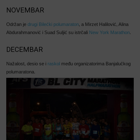
NOVEMBAR
Održan je
drugi Bilećki polumaraton
, a Mirzet Halilović, Alina
Abdurahmanović i Suad Suljić su istrčali
New York Marathon
.
DECEMBAR
Nažalost, desio se i
raskol
među organizatorima Banjalučkog
polumaratona.