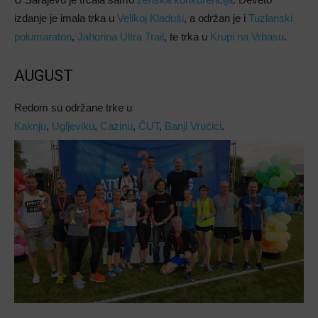
izdanje je imala trka u
Velikoj Kladuši
, a održan je i
Tuzlanski
polumaraton
,
Jahorina Ultra Trail
, te trka u
Krupi na Vrbasu
.
AUGUST
Redom su održane trke u
Kaknju
,
Ugljeviku
,
Cazinu
,
ČUT
,
Banji Vrućici
.