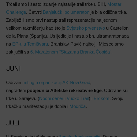
Trčali smo i šesto izdanje najstarije trail trke u BiH,
Mostar
Challenge
. Četvrti
Banjalučki polumaraton
je bila odlična trka.
Zabilježili smo prvi nastup trail reprezentacije na jednom
velikom takmičenju kao što je
Svjetsko prvenstvo
u Castellon
de la Plana (Španija). Uslijedio je i nastup bh. ultramaratonaca
na
EP-u u Temišvaru
, Branislav Pavić najbolji. Mjesec smo
zaključili sa
6. Maratonom “Stazama Branka Ćopića”.
JUNI
Održan
miting u organizaciji AK Novi Grad
,
nagrađeni
pobjednici Atletske rekreativne lige.
Održane su
trke u Sarajevu (
Noćni cener
i
Vučko Trail
) i
Brčkom
. Svoju
trkačku manifestaciju je dobila i
Modriča
.
JULI
U Sarajevu je trčala samo
ženska konkurencija
. Deveto