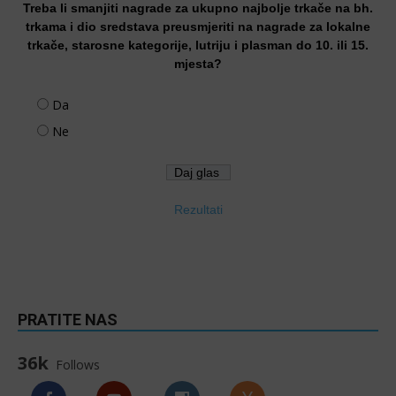
Treba li smanjiti nagrade za ukupno najbolje trkače na bh.
trkama i dio sredstava preusmjeriti na nagrade za lokalne
trkače, starosne kategorije, lutriju i plasman do 10. ili 15.
mjesta?
Da
Ne
Rezultati
PRATITE NAS
36k
Follows